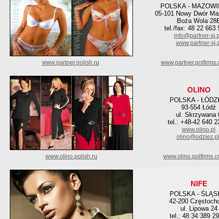
POLSKA - MAZOWI
05-101 Nowy Dwór Ma
Boża Wola 28
tel./fax: 48 22 663
info@partner-sj.p
www.partner-sj.p
www.partner.polish.ru
www.partner.polfirms
OLINO
POLSKA - ŁÓDZ
93-554 Łódź
ul. Skrzywana 
tel.: +48-42 640 2
www.olino.pl
olino@odziez.p
www.olino.polish.ru
www.olino.polfirms.
NIFE
POLSKA - ŚLĄS
42-200 Częstoch
ul. Lipowa 24
tel.: 48 34 389 2