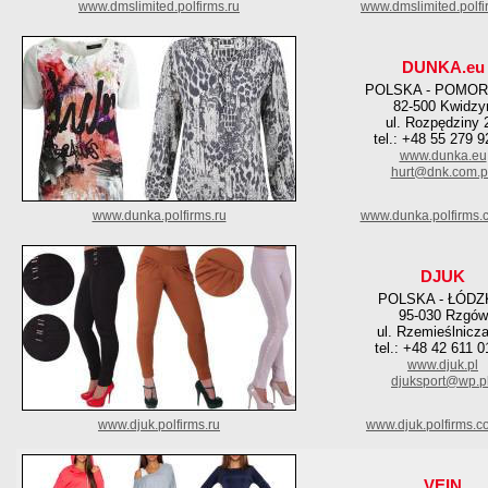
www.dmslimited.polfirms.ru
www.dmslimited.polfi
DUNKA.eu
POLSKA - POMOR
82-500 Kwidzy
ul. Rozpędziny 
tel.: +48 55 279 9
www.dunka.eu
hurt@dnk.com.p
www.dunka.polfirms.ru
www.dunka.polfirms.
DJUK
POLSKA - ŁÓDZ
95-030 Rzgów
ul. Rzemieślnicz
tel.: +48 42 611 0
www.djuk.pl
djuksport@wp.p
www.djuk.polfirms.ru
www.djuk.polfirms.c
VEIN