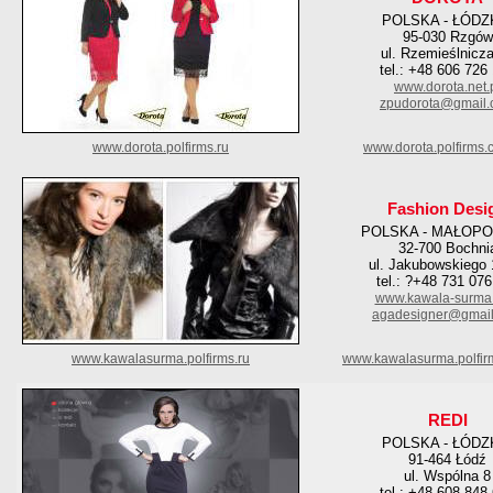
POLSKA - ŁÓDZ
95-030 Rzgów
ul. Rzemieślnicz
tel.: +48 606 726
www.dorota.net.
zpudorota@gmail
www.dorota.polfirms.ru
www.dorota.polfirms.
Fashion Desi
POLSKA - MAŁOPO
32-700 Bochni
ul. Jakubowskiego 
tel.: ?+48 731 076
www.kawala-surma
agadesigner@gmai
www.kawalasurma.polfirms.ru
www.kawalasurma.polfir
REDI
POLSKA - ŁÓDZ
91-464 Łódź
ul. Wspólna 8
tel.: +48 608 848