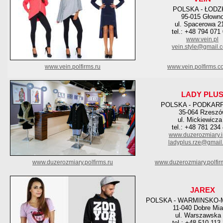
POLSKA - ŁODZ
95-015 Głown
ul. Spacerowa 2
tel.: +48 794 071
www.vein.pl
vein.style@gmail.
www.vein.polfirms.ru
www.vein.polfirms.c
LADY PLU
POLSKA - PODKAR
35-064 Rzeszó
ul. Mickiewicza
tel.: +48 781 234
www.duzerozmiary.ip
ladyplus.rze@gmail
www.duzerozmiary.polfirms.ru
www.duzerozmiary.polfi
JAREX
POLSKA - WARMINSKO-
11-040 Dobre Mia
ul. Warszawska
tel.: +48 510 113