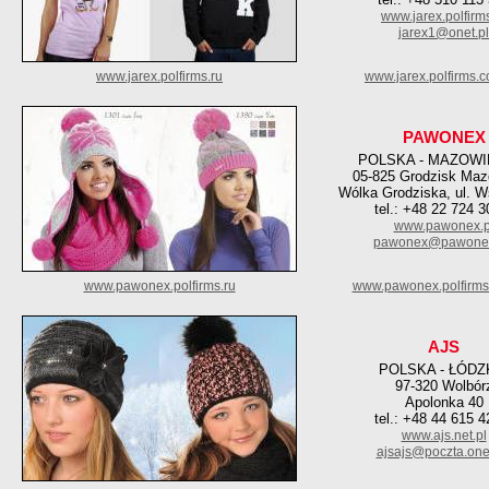
www.jarex.polfirms
jarex1@onet.pl
www.jarex.polfirms.ru
www.jarex.polfirms.
PAWONEX
POLSKA - MAZOWI
05-825 Grodzisk Maz
Wólka Grodziska, ul. W
tel.: +48 22 724 3
www.pawonex.p
pawonex@pawonex
www.pawonex.polfirms.ru
www.pawonex.polfirms
AJS
POLSKA - ŁÓDZ
97-320 Wolbór
Apolonka 40
tel.: +48 44 615 4
www.ajs.net.pl
ajsajs@poczta.onet