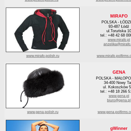
MIRAFO
POLSKA - ŁÓDZ
93-487 Łódź
ul.Toruńska 1
tel.: +48 42 68 00
www.mirafo.pl
anzelika@mirafo.
www.mirafo.polish.ru
www.mirafo.polfirms.
GENA
POLSKA - MAŁOPO
34-400 Nowy Ta
ul. Kokoszków 
tel.: +48 18 266 5
www.gena.pl
biuro@gena.pl
www.gena.polish.ru
www.gena.polfirms.
gWinner