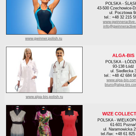
POLSKA - ŚLĄS
43-500 Czechowice-D
ul. Pocztowa 9
tel.: +48 32 215 5
www.gwinneractive
info@gwinneractiv
www.gwinner.polish.ru
ALGA-BIS
POLSKA - ŁÓDZ
93-138 Łódź
ul. Siedlecka 
tel.: +48 42 684 5
www.alga-bis.com
biuro@alga-bis.co
www.alga-bis.polish.ru
WIZE COLLEC
POLSKA - WIELKOP
61-601 Pozna
ul. Naramowicka 2
tel./fax: +48 61 825