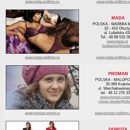
www.jovita.polfirms.ru
www.jovita.polfirms.
MADA
POLSKA - WARMIA 
10 - 410 Olszt
ul. Lubelska 4
Tel.: 48 89 532 0
www.mada.pl
hurtownia@mada
www.mada.polfirms.ru
www.mada.polfirms.
PROMAN
POLSKA - MALOPO
30-399 Krakó
ul. Warchałowskie
tel.: 48 12 276 3
www.proman-czapk
roman.plonka@inter
www.proman.polish.ru
www.proman.polfirms
DOROTA