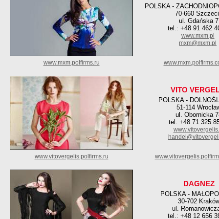
POLSKA - ZACHODNIO
70-660 Szczec
ul. Gdańska 7
tel.: +48 91 462 4
www.mxm.pl
mxm@mxm.pl
www.mxm.polfirms.ru
www.mxm.polfirms.c
VITO VERGEL
POLSKA - DOLNOŚ
51-114 Wrocła
ul. Obornicka 
tel: +48 71 325 8
www.vitovergelis.
handel@vitovergeli
www.vitovergelis.polfirms.ru
www.vitovergelis.polfir
DAGNEZ
POLSKA - MAŁOPO
30-702 Krakó
ul. Romanowicz
tel.: +48 12 656 3