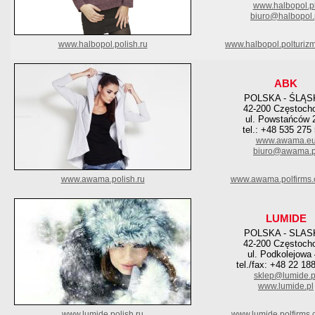
www.halbopol.p
biuro@halbopol.
www.halbopol.polish.ru
www.halbopol.polturiz
ABK
POLSKA - ŚLĄS
42-200 Częstoch
ul. Powstańców 
tel.: +48 535 275
www.awama.e
biuro@awama.p
www.awama.polish.ru
www.awama.polfirms.
LUMIDE
POLSKA - SLAS
42-200 Częstoch
ul. Podkolejowa
tel./fax: +48 22 18
sklep@lumide.p
www.lumide.pl
www.lumide.polish.ru
www.lumide.polfirms