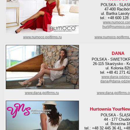
POLSKA - SLAS
47-400 Racibór
ul. Bartka Lasoty
tel.: +48 600 128
www.numoco.co
hurt@numoco.c
www.numoco.polfirms.ru
www.numoco.polfirms
DANA
POLSKA - SWIETOK
26-115 Skarżysko - K
ul. Kolonia 82
tel. +48 41 271 4
www.dana-odziez.
dana@dana-odziez
www.dana.polfirms.ru
www.dana.polfirms.
Hurtownia YourNew
POLSKA - ŚLĄS
44 - 177 Chud
ul. Brzezina 1
tel.: +48 32 445 36 41, +4