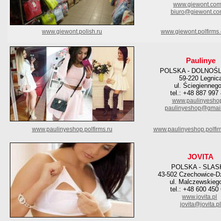
www.giewont.com
biuro@giewont.co
www.giewont.polish.ru
www.giewont.polfirms
Paulinye
POLSKA - DOLNOŚ
59-220 Legnic
ul. Ściegienneg
tel.: +48 887 997
www.paulinyeshop
paulinyeshop@gmai
www.paulinyeshop.polfirms.ru
www.paulinyeshop.polfi
JOVITA
POLSKA - SLAS
43-502 Czechowice-D
ul. Malczewskieg
tel.: +48 600 450
www.jovita.pl
jovita@jovita.pl