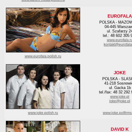
EUROFALA
POLSKA - MAZO
04-445 Warsza
ul. Szafarzy 2
tel.: 48 602 305 
www.eurofala.r
kontakt@eurofala
www.eurofala.polish.ru
JOKE
POLSKA - SLAS
41-218 Sosnowi
ul. Gacka 1b
tel./fax: 48 32 292
www.joke.pl
joke@joke.pl
www.joke.polish.ru
www.joke.polfirms
DAVID K