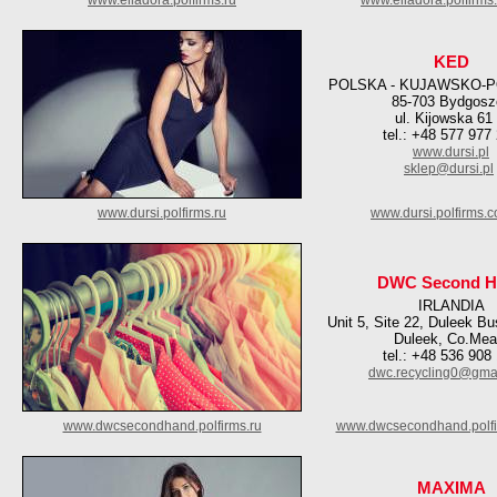
www.elladora.polfirms.ru
www.elladora.polfirms
KED
POLSKA - KUJAWSKO-
85-703 Bydgosz
ul. Kijowska 61
tel.: +48 577 977
www.dursi.pl
sklep@dursi.pl
www.dursi.polfirms.ru
www.dursi.polfirms.
DWC Second H
IRLANDIA
Unit 5, Site 22, Duleek Bu
Duleek, Co.Mea
tel.: +48 536 908
dwc.recycling0@gma
www.dwcsecondhand.polfirms.ru
www.dwcsecondhand.polfi
MAXIMA