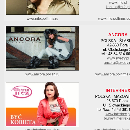
www.nife.pl
kontakt@nife.p
www.nife.polfirms.ru
www.nife.polfirms.c
ANCORA
POLSKA - ŚLĄS
42-360 Poraj
ul. Okulickiego 
tel.: 48 34 314 6
www.swetry.pl
ancora@swetry.
www.ancora.polish.ru
www.ancora.polfirms
INTER-IRE
POLSKA - MAZOWI
26-670 Pionki
Ul. Słowackiego
tel./fax: 48 48 381
www.interirex.p
biuro@interirex.