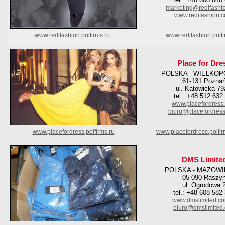
marketing@redifashi
www.redifashion.
www.redifashion.polfirms.ru
www.redifashion.polfi
Place for Dre
POLSKA - WIELKOP
61-131 Pozna
ul. Katowicka 79
tel.: +48 512 632
www.placefordress
biuro@placefordres
www.placefordress.polfirms.ru
www.placefordress.polfi
DMS Limite
POLSKA - MAZOWI
05-090 Raszy
ul. Ogrodowa 
tel.: +48 608 582
www.dmslimited.co
biuro@dmslimited.