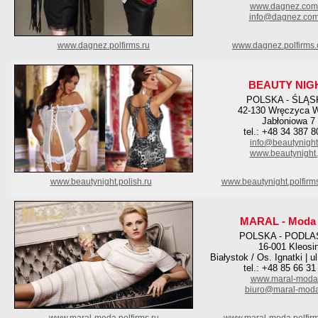
www.dagnez.com
info@dagnez.com
www.dagnez.polfirms.ru
www.dagnez.polfirms
BEAUTY NIG
POLSKA - ŚLĄS
42-130 Wręczyca W
Jabłoniowa 7
tel.: +48 34 387 8
info@beautynight
www.beautynight.
www.beautynight.polish.ru
www.beautynight.polfirm
MARAL - Moda 
POLSKA - PODLA
16-001 Kleosi
Białystok / Os. Ignatki | u
tel.: +48 85 66 31
www.maral-moda.
biuro@maral-moda