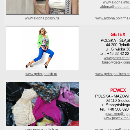
www.aldona.info.
aldona@aldona.inf
www.aldona.polish.ru
www.aldona.polfirms
GETEX
POLSKA - ŚLĄS
44-200 Rybnik
ul. Gliwicka 3
tel.: +48 32 42 22
www.getex.com.
biuro@getex.com
www.getex.polish.ru
www.getex.polfirms.c
PEWEX
POLSKA - MAZOWI
08-110 Siedlc
ul. Starzyńskieg
tel.: +48 500 020
pewexmp@op.p
www.pewex-mp.
www.pewex.polish.ru
www.pewex.polfirms.