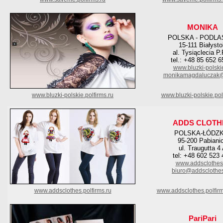
MONIKA
POLSKA - PODLA
15-111 Białyst
al. Tysiąclecia P.
tel.: +48 85 652 6
www.bluzki-polski
monikamagdaluczak
www.bluzki-polskie.polfirms.ru
www.bluzki-polskie.pol
ADDS CLOTH
POLSKA-ŁÓDZK
95-200 Pabiani
ul. Traugutta 4
tel: +48 602 523
www.addsclothes
biuro@addsclothes
www.addsclothes.polfirms.ru
www.addsclothes.polfir
PariPari