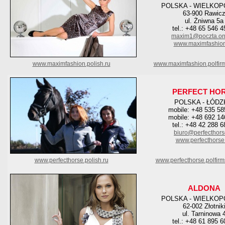
POLSKA - WIELKOP
63-900 Rawic
ul. Żniwna 5a
tel.: +48 65 546 4
maxim1@poczta.one
www.maximfashion
www.maximfashion.polish.ru
www.maximfashion.polfir
PERFECT HO
POLSKA - ŁÓDZ
mobile: +48 535 58
mobile: +48 692 14
tel.: +48 42 288 6
biuro@perfecthors
www.perfecthorse.
www.perfecthorse.polish.ru
www.perfecthorse.polfir
ALDONA
POLSKA - WIELKOP
62-002 Złotnik
ul. Tarninowa 
tel.: +48 61 895 6