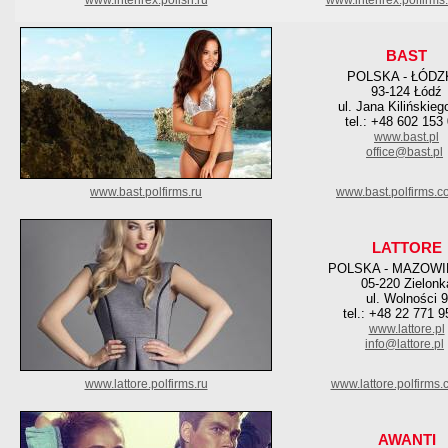
www.interirex.polish.ru
www.interirex.polfirm
BAST
POLSKA - ŁÓDZ
93-124 Łódź
ul. Jana Kilińskieg
tel.: +48 602 153
www.bast.pl
office@bast.pl
www.bast.polfirms.ru
www.bast.polfirms.c
LATTORE
POLSKA - MAZOWI
05-220 Zielonk
ul. Wolności 9
tel.: +48 22 771 9
www.lattore.pl
info@lattore.pl
www.lattore.polfirms.ru
www.lattore.polfirms
AWANTI