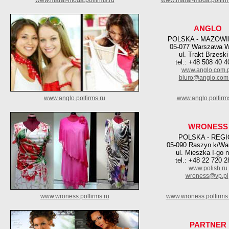
www.maral-moda.polfirms.ru
www.maral-moda.polfir
ANGLO
POLSKA - MAZOWI
05-077 Warszawa W
ul. Trakt Brzeski
tel.: +48 508 40 4
www.anglo.com.p
biuro@anglo.com.
www.anglo.polfirms.ru
www.anglo.polfirm
WRONESS
POLSKA - REG
05-090 Raszyn k/Wa
ul. Mieszka I-go n
tel.: +48 22 720 2
www.polish.ru
wroness@vp.pl
www.wroness.polfirms.ru
www.wroness.polfirms
PARTNER