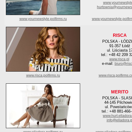
www.yournewstyle
hurtownia@yournewst
www.yournewstyle.polfirms.ru
www.yournewstyle.polfi
RISCA
POLSKA - ŁÓDZ
91-357 Łódź
ul. Liściasta 1
tel.: +48 42 209 3
www.risca.pl
e-mail:
biuro@risc
www.risca.polfirms.ru
www.risca.polfirms.
MERITO
POLSKA - SLAS
44-145 Pilchowi
ul. Powstańców
tel.: +48 881-466
www.hurt.elladora
info@elladora.p