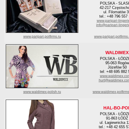
POLSKA - SLAS
42-217 Częstoch
ul. Filomatów 
tel.: +48 796 557
www.paripari-linger
info@paripari-linger
www.paripari.polfirms.ru
www.paripari.polfirms
WALDIMEX
POLSKA - ŁÓDZ
95-063 Rogów
Józefów 50
tel: +48 695 882
www.waldimex.com
hurt@waldimex.com
www.waldimex.polish.ru
www.waldimex.polfirm
HAL-BO-PO
POLSKA - ŁÓDZ
91-863 ŁÓDŹ
ul. Łagiewnicka 
tel.: +48 42 655 5