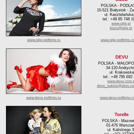
POLSKA - PODLA
15-521 Białystok - Za
ul. Kasztelańska
tel.: +48 85 748 1
www.silje.pl
biuro@silje.pl
www.silje.polfirms.ru
www.silje.polfirms.
DEVU
POLSKA - MAŁOPO
34-120 Andrych
ul. Krakowska
tel.: +48 795 692
www.devu.com.p
devu_suknie@devu.na
www.devu.polfirms.ru
www.devu.polfirms.
Torelle
POLSKA - Mazowi
01-476 Warsza
ul. Kaliskiego 