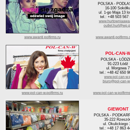
POLSKA - PODLA
16-100 Sokółk
ul. 1-go Maja 13 l
tel.: +48 503 567
www.hurtowniaawan
outlet.hurt@wp.p
www.awanti.polfirms.ru
www.awanti.polfirms.
POL-CAN-
POLSKA - ŁÓDZ
91-223 Łódź
ul. Morgowa 7
tel.: +48 42 650 9
www.pol-can-w.
biuro@pol-can-w.
www.pol-can-w.polfirms.ru
www.pol-can-w.polfirm
GIEWONT
POLSKA - PODKAR
35-222 Rzeszó
ul. Okulickiego 
tel.: +48 17 863 4