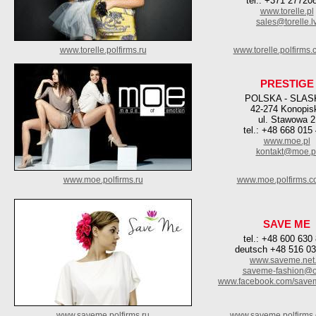
tel.: +371 27720
www.torelle.pl
sales@torelle.l
www.torelle.polfirms.ru
www.torelle.polfirms
PRESTIGE
POLSKA - SLAS
42-274 Konopis
ul. Stawowa 2
tel.: +48 668 015
www.moe.pl
kontakt@moe.p
www.moe.polfirms.ru
www.moe.polfirms.c
SAVE ME
tel.: +48 600 630
deutsch +48 516 0
www.saveme.net.
saveme-fashion@o
www.facebook.com/save
www.saveme.polfirms.ru
www.saveme.polfirms