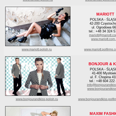
MARIOTT
POLSKA - ŚLĄS
42-200 Częstoch
ul. Ogrodowa 66
tel.: +48 34 324 5
mariott@mariott.co
www.mariott.com.
www.mariott.polish.ru
www.mariott.polfirms.
BONJOUR & K
POLSKA - ŚLĄS
41-400 Mysłowi
ul. F. Chopina 41
tel.: +48 604 222
info@bonjourandkis
www.bonjourandkis
www.bonjourandkiss.polish.ru
www.bonjourandkiss.polfi
MAXIM FASH