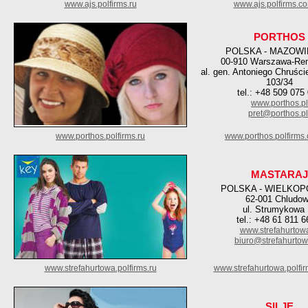
www.ajs.polfirms.ru
www.ajs.polfirms.c
PORTHOS
POLSKA - MAZOWI
00-910 Warszawa-Re
al. gen. Antoniego Chruści
103/34
tel.: +48 509 075
www.porthos.pl
pret@porthos.pl
www.porthos.polfirms.ru
www.porthos.polfirms
MASTARAJ
POLSKA - WIELKOP
62-001 Chludo
ul. Strumykowa 
tel.: +48 61 811 6
www.strefahurtowa
biuro@strefahurtow
www.strefahurtowa.polfirms.ru
www.strefahurtowa.polfi
SILJE