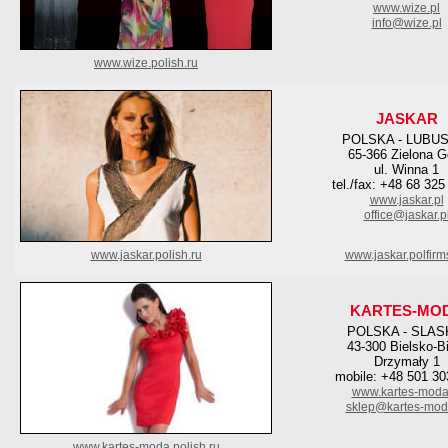
www.wize.pl
info@wize.pl
www.wize.polish.ru
JASKAR
POLSKA - LUBU
65-366 Zielona G
ul. Winna 1
tel./fax: +48 68 325
www.jaskar.pl
office@jaskar.p
www.jaskar.polish.ru
www.jaskar.polfirm
KARTES-MO
POLSKA - SLAS
43-300 Bielsko-B
Drzymały 1
mobile: +48 501 30
www.kartes-moda
sklep@kartes-mod
www.kartes-moda.polish.ru