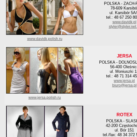
POLSKA - ZACH
78-609 Karsibó
ul. Karsibór 5A
tel.: 48 67 250 8
www.davidk.pl
styler@styler.net.
www.davidk.polish.ru
JERSA
POLSKA - DOLNOS
56-400 Oleśnic
ul. Moniuszki 
tel.: 48 71 314 4
www.jersa.pl
biuro@jersa.pl
www.jersa.polish.ru
ROTEX
POLSKA - SLAS
42-200 Częstoch
ul. Bór 151
tel./fax: 48 34 372