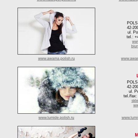
POLS
42-20
ul. P
tel.: 
ww
biu
www.awama.polish.ru
www.awam
POLS
42-20
ul. P
tel./fax
skl
ww
www.lumide.polish.ru
www.lumi
M