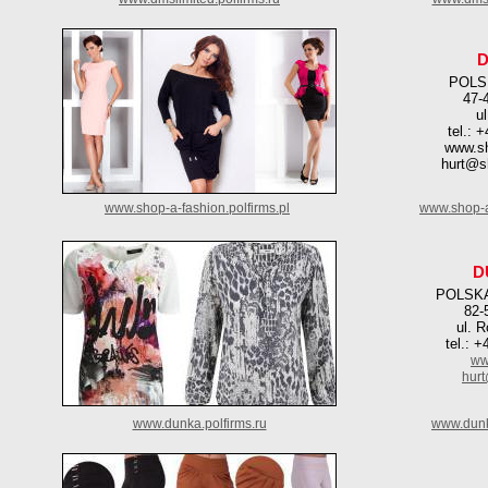
POLS
47-
u
tel.: 
www.sh
hurt@sh
www.shop-a-fashion.polfirms.pl
www.shop-a
D
POLSKA
82-
ul. 
tel.: 
ww
hur
www.dunka.polfirms.ru
www.dunk