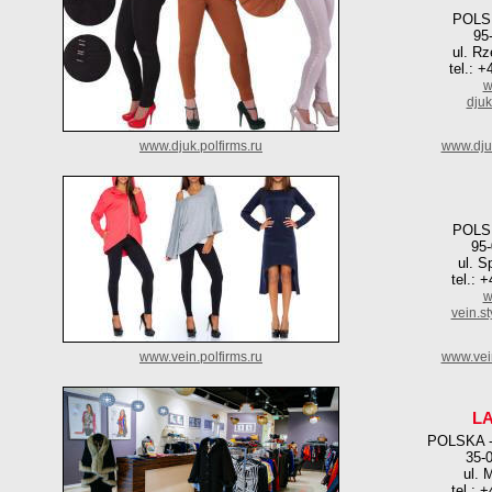
POLS
95
ul. Rz
tel.: 
w
dju
www.djuk.polfirms.ru
www.dju
POLS
95
ul. S
tel.: 
w
vein.s
www.vein.polfirms.ru
www.vei
L
POLSKA 
35-
ul. 
tel.: 