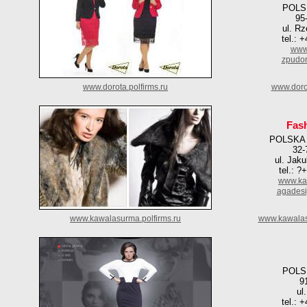
POLS
95
ul. Rz
tel.: 
www.
zpudo
www.dorota.polfirms.ru
www.doro
Fas
POLSKA
32-
ul. Jak
tel.: 
www.ka
agades
www.kawalasurma.polfirms.ru
www.kawalas
POLS
9
ul
tel.: 