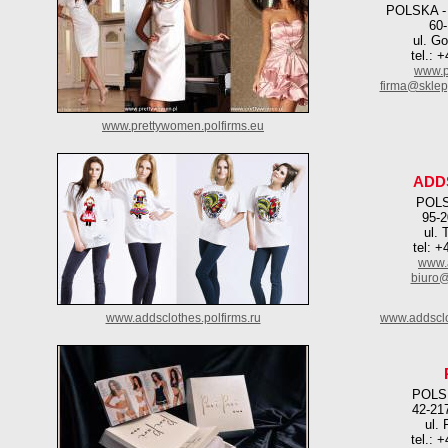
POLSKA 
60
ul. G
tel.: 
www.p
firma@sklep
www.prettywomen.polfirms.eu
ADD
POLS
95-2
ul. 
tel: 
www.a
biuro@
www.addsclothes.polfirms.ru
www.addsclo
POLS
42-21
ul.
tel.: 