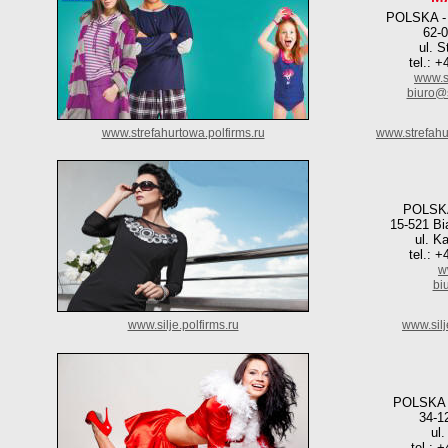
POLSKA 
62-
ul. 
tel.: 
www.s
biuro@s
www.strefahurtowa.polfirms.ru
www.strefahu
POLSK
15-521 Bi
ul. K
tel.: 
w
bi
www.silje.polfirms.ru
www.silj
POLSKA
34-1
ul
tel.: 