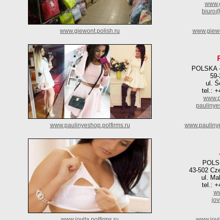
www.g
biuro@
www.giewont.polish.ru
www.giewo
POLSKA 
59-
ul. 
tel.: 
www.p
pauliny
www.paulinyeshop.polfirms.ru
www.paulinye
POLS
43-502 Cz
ul. Ma
tel.: 
ww
jov
www.jovita.polfirms.ru
www.jovi