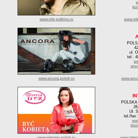
w
kon
www.nife.polfirms.ru
www.nif
POLS
42
ul. 
tel.: 
ww
anco
www.ancora.polish.ru
www.ancor
IN
POLSKA
26
Ul. 
tel./fax
www
biur
www.interirex.polish.ru
www.interi