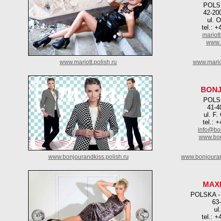
POLS
42-20
ul. 
tel.: 
mariot
www.m
www.mariott.polish.ru
www.mariot
BONJ
POLS
41-4
ul. F
tel.: 
info@bo
www.bon
www.bonjourandkiss.polish.ru
www.bonjouran
MAX
POLSKA 
63
ul
tel.: 