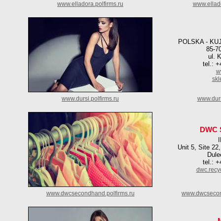
www.elladora.polfirms.ru
www.ellad
POLSKA - K
85-7
ul. 
tel.: 
w
skl
www.dursi.polfirms.ru
www.durs
DWC 
Unit 5, Site 2
Dule
tel.: 
dwc.recy
www.dwcsecondhand.polfirms.ru
www.dwcsecon