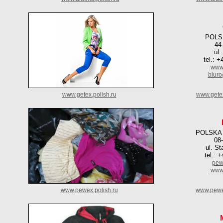
POLS
44
ul.
tel.: 
www.
biuro
www.getex.polish.ru
www.getex
POLSKA
08-
ul. S
tel.: 
pew
www
www.pewex.polish.ru
www.pewe