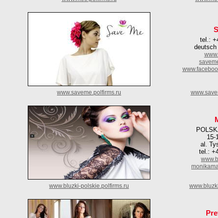
tel.: 
deutsch
www.
saveme
www.faceboo
www.saveme.polfirms.ru
www.savem
POLSK
15-
al. Ty
tel.: 
www.bl
monikama
www.bluzki-polskie.polfirms.ru
www.bluzki
Pre