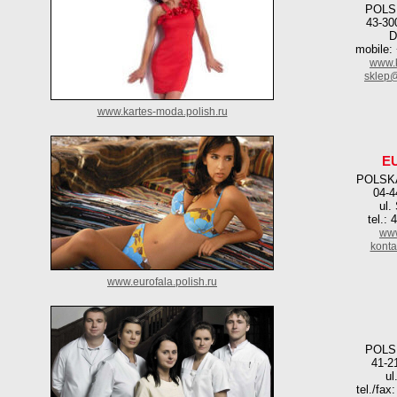
POLS
43-30
D
mobile:
www.k
sklep@
www.kartes-moda.polish.ru
E
POLSK
04-4
ul.
tel.:
www
konta
www.eurofala.polish.ru
POLS
41-2
ul
tel./fax