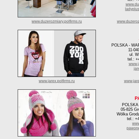
www.duz
ladyplu
www.duzerozmiary.polfirms.ru
www.duzeroz
POLSKA - WA
11-04
ul. 
tel.: 
www.ja
ja
www.jarex.polfirms.ru
www.jare
P
POLSKA
05-825 Gr
Wólka Grodz
tel.: 
www
pawon