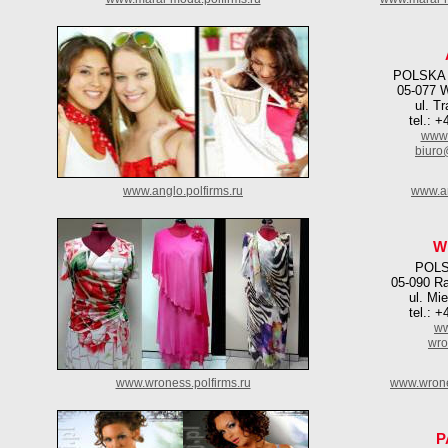
POLSKA
05-077 
ul. T
tel.: 
www.
biuro
www.anglo.polfirms.ru
www.an
W
POLS
05-090 R
ul. Mi
tel.: 
ww
wro
www.wroness.polfirms.ru
www.wrone
P