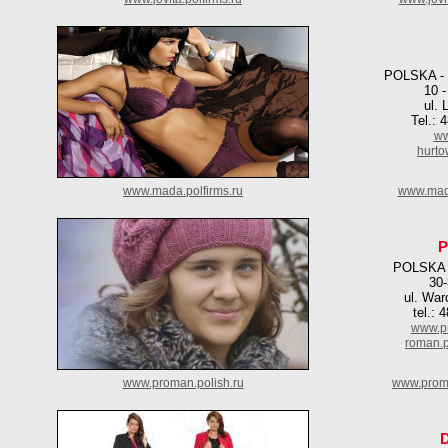
POLSKA -
10 -
ul. 
Tel.: 
ww
hurt
www.mada.polfirms.ru
www.mada
POLSKA
30
ul. War
tel.: 
www.pr
roman.p
www.proman.polish.ru
www.proma