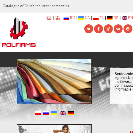
Catalogue of Polish industrial companies...
|
|
RU
|
UA
|
PL
|
DE
|
EN
Serdecznie
zgromadzon
możliwość 
do nawiąz
informacje 