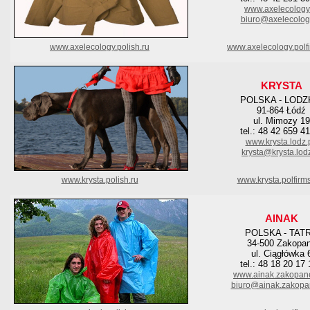
www.axelecology
biuro@axelecology
www.axelecology.polish.ru
www.axelecology.polf
KRYSTA
POLSKA - LODZ
91-864 Łódź
ul. Mimozy 19
tel.: 48 42 659 4
www.krysta.lodz.
krysta@krysta.lodz
www.krysta.polish.ru
www.krysta.polfirm
AINAK
POLSKA - TAT
34-500 Zakopa
ul. Ciągłówka 
tel.: 48 18 20 17
www.ainak.zakopane
biuro@ainak.zakopa