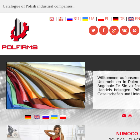
Catalogue of Polish industrial companies...
|
|
RU
|
UA
|
PL
|
DE
|
EN
Willkommen auf unserem
Unternehmen in Polen g
Angebote für Sie zu fi
Handels beitragen. Prä
Gesellschaften und Unt
NUMOCO