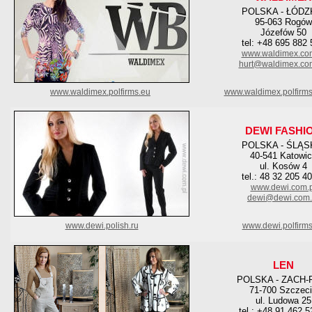
POLSKA - ŁÓDZ
95-063 Rogów
Józefów 50
tel: +48 695 882
www.waldimex.com
hurt@waldimex.com
www.waldimex.po
lfirms.eu
www.waldimex.polfirm
DEWI FASHI
POLSKA - ŚLĄS
40-541 Katowi
ul. Kosów 4
tel.: 48 32 205 4
www.dewi.com.p
dewi@dewi.com.
www.dewi.polish.ru
www.dewi.polfirms
LEN
POLSKA - ZACH
71-700 Szczec
ul. Ludowa 25
tel.: +48 91 462 5