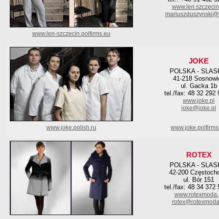
www.len.szczecin
mariuszduszynski@
www.len-szczecin.polfirms.eu
JOKE
POLSKA - SLAS
41-218 Sosnowi
ul. Gacka 1b
tel./fax: 48 32 292
www.joke.pl
joke@joke.pl
www.joke.polish.ru
www.joke.polfirms
ROTEX
POLSKA - SLAS
42-200 Częstoch
ul. Bór 151
tel./fax: 48 34 372
www.rotexmoda.
rotex@rotexmoda