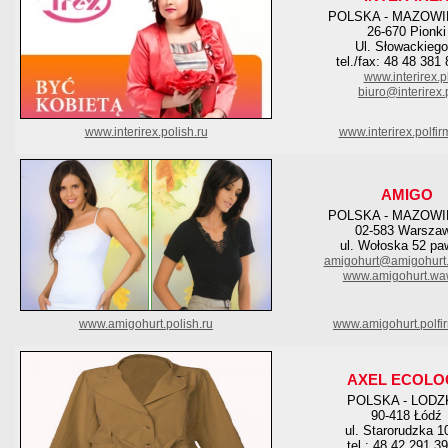
POLSKA - MAZOWI
26-670 Pionki
Ul. Słowackiego
tel./fax: 48 48 381
www.interirex.p
biuro@interirex.
www.interirex.polish.ru
www.interirex.polfir
AMIGO
POLSKA - MAZOWI
02-583 Warsza
ul. Wołoska 52 pa
amigohurt@amigohurt
www.amigohurt.waw
www.amigohurt.polish.ru
www.amigohurt.polfi
AXEL ECOLO
POLSKA - LODZ
90-418 Łódź
ul. Starorudzka 1
tel.: 48 42 291 3