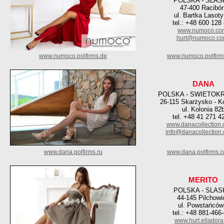
POLSKA - SLAS
47-400 Racibór
ul. Bartka Lasoty
tel.: +48 600 128
www.numoco.co
hurt@numoco.c
www.numoco.polfirms.de
www.numoco.polfirm
DANA
POLSKA - SWIETOK
26-115 Skarżysko - K
ul. Kolonia 82
tel. +48 41 271 4
www.danacollection.
info@danacollection.
www.dana.polfirms.ru
www.dana.polfirms.
MERITO
POLSKA - SLAS
44-145 Pilchowi
ul. Powstańców
tel.: +48 881-466
www.hurt.elladora