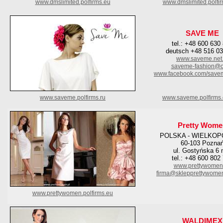
www.dmslimited.polfirms.eu
www.dmslimited.polfi
SAVE ME
tel.: +48 600 630
deutsch +48 516 0
www.saveme.net.
saveme-fashion@o
www.facebook.com/save
www.saveme.polfirms.ru
www.saveme.polfirms
Pretty Wome
POLSKA - WIELKOP
60-103 Pozna
ul. Gostyńska 6 
tel.: +48 600 802
www.prettywomen
firma@sklepprettywome
www.prettywomen.polfirms.eu
WALDIMEX