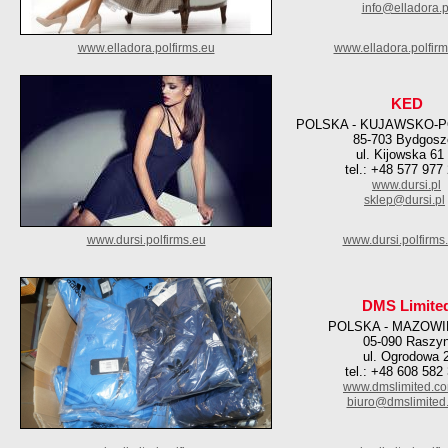
info@elladora.p
www.elladora.polfirms.eu
www.elladora.polfir
KED
POLSKA - KUJAWSKO-
85-703 Bydgosz
ul. Kijowska 61
tel.: +48 577 977
www.dursi.pl
sklep@dursi.pl
www.dursi.polfirms.eu
www.dursi.polfirms
DMS Limite
POLSKA - MAZOWI
05-090 Raszy
ul. Ogrodowa 
tel.: +48 608 582
www.dmslimited.co
biuro@dmslimited