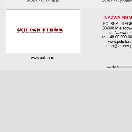
www.ainak.polish.ru
www.ainak.polfirm
NAZWA FIR
POLSKA - REG
00-000 Miejscow
ul. Nazwa nr
tel.: 48 00 000 0
www.polish.ru
crab@kr.onet.p
www.polish.ru