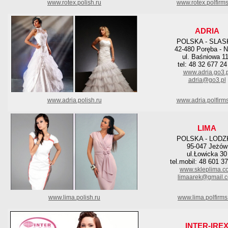
www.rotex.polish.ru
www.rotex.polfirm
ADRIA
POLSKA - SLAS
42-480 Poręba - N
ul. Baśniowa 1
tel: 48 32 677 24
www.adria.go3.p
adria@go3.pl
www.adria.polish.ru
www.adria.polfirm
LIMA
POLSKA - LODZ
95-047 Jeżów
ul.Łowicka 30
tel.mobil: 48 601 3
www.skleplima.c
limaarek@gmail.
www.lima.polish.ru
www.lima.polfirms
INTER-IRE