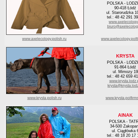
POLSKA - LODZ
90-418 Łódź
ul. Starorudzka 1
tel.: 48 42 291 3
www.axelecology
biuro@axelecology
www.axelecology.polish.ru
www.axelecology.polf
KRYSTA
POLSKA - LODZ
91-864 Łódź
ul. Mimozy 19
tel.: 48 42 659 4
www.krysta.lodz.
krysta@krysta.lodz
www.krysta.polish.ru
www.krysta.polfirm
AINAK
POLSKA - TAT
34-500 Zakopa
ul. Ciągłówka 
tel.: 48 18 20 17