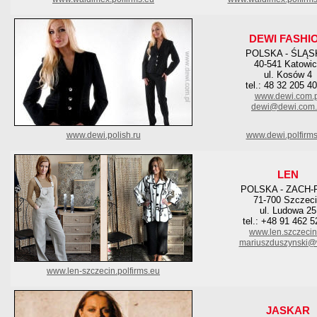
DEWI FASHI
POLSKA - ŚLĄS
40-541 Katowi
ul. Kosów 4
tel.: 48 32 205 4
www.dewi.com.p
dewi@dewi.com.
www.dewi.polish.ru
www.dewi.polfirms
LEN
POLSKA - ZACH
71-700 Szczec
ul. Ludowa 25
tel.: +48 91 462 5
www.len.szczecin
mariuszduszynski@
www.len-szczecin.polfirms.eu
JASKAR