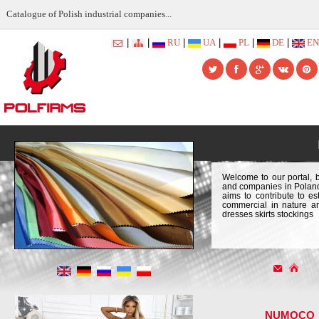
Catalogue of Polish industrial companies...
|
|
RU
|
UA
|
PL
|
DE
|
EN
Welcome to our portal, b
and companies in Poland. 
aims to contribute to es
commercial in nature a
dresses skirts stockings
NUMOCO