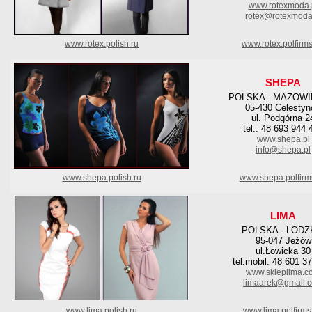
www.rotexmoda.
rotex@rotexmoda
www.rotex.polish.ru
www.rotex.polfirm
SHEPA
POLSKA - MAZOWI
05-430 Celesty
ul. Podgórna 2
tel.: 48 693 944 
www.shepa.pl
info@shepa.pl
www.shepa.polish.ru
www.shepa.polfirm
LIMA
POLSKA - LODZ
95-047 Jeżów
ul.Łowicka 30
tel.mobil: 48 601 3
www.skleplima.c
limaarek@gmail.
www.lima.polish.ru
www.lima.polfirms