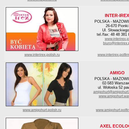
INTER-IRE
POLSKA - MAZOWI
26-670 Pionki
Ul. Słowackiego
tel./fax: 48 48 381
www.interirex.p
biuro@interirex.
www.interirex.polish.ru
www.interirex.polfir
AMIGO
POLSKA - MAZOWI
02-583 Warsza
ul. Wołoska 52 pa
amigohurt@amigohurt
www.amigohurt.waw
www.amigohurt.polish.ru
www.amigohurt.polfi
AXEL ECOLO