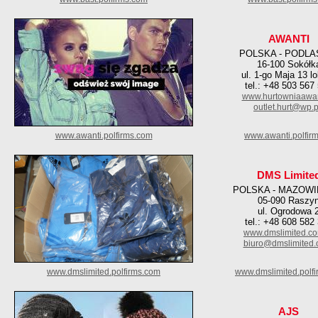
AWANTI
POLSKA - PODLA
16-100 Sokółk
ul. 1-go Maja 13 l
tel.: +48 503 567
www.hurtowniaawan
outlet.hurt@wp.p
www.awanti.polfirms.com
www.awanti.polfirm
DMS Limite
POLSKA - MAZOWI
05-090 Raszy
ul. Ogrodowa 
tel.: +48 608 582
www.dmslimited.co
biuro@dmslimited.
www.dmslimited.polfirms.com
www.dmslimited.polfi
AJS