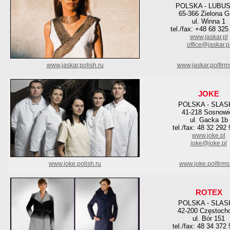
POLSKA - LUBU
65-366 Zielona G
ul. Winna 1
tel./fax: +48 68 325
www.jaskar.pl
office@jaskar.p
www.jaskar.polish.ru
www.jaskar.polfirm
JOKE
POLSKA - SLAS
41-218 Sosnowi
ul. Gacka 1b
tel./fax: 48 32 292
www.joke.pl
joke@joke.pl
www.joke.polish.ru
www.joke.polfirms
ROTEX
POLSKA - SLAS
42-200 Częstoch
ul. Bór 151
tel./fax: 48 34 372