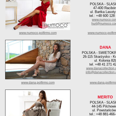
POLSKA - SLAS
47-400 Racibór
ul. Bartka Lasoty
tel.: +48 600 128
www.numoco.co
hurt@numoco.c
www.numoco.polfirms.com
www.numoco.polfir
DANA
POLSKA - SWIETOK
26-115 Skarżysko - K
ul. Kolonia 82
tel. +48 41 271 4
www.danacollection.
info@danacollection.
www.dana.polfirms.com
www.dana.polfirm
MERITO
POLSKA - SLAS
44-145 Pilchowi
ul. Powstańców
tel.: +48 881-466