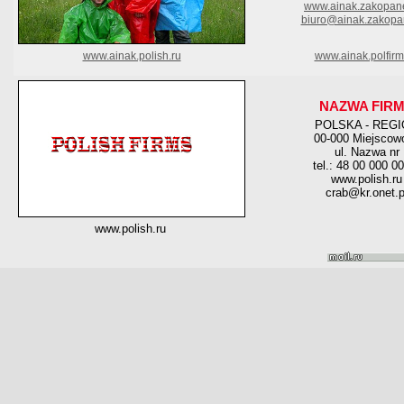
www.ainak.zakopane
biuro@ainak.zakopa
www.ainak.polish.ru
www.ainak.polfirm
NAZWA FIR
POLSKA - REG
00-000 Miejscow
ul. Nazwa nr
tel.: 48 00 000 0
www.polish.ru
crab@kr.onet.p
www.polish.ru