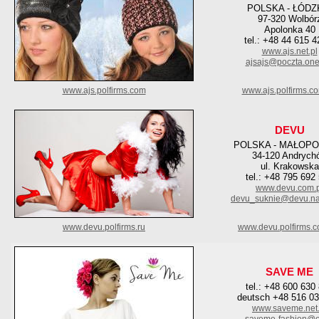
POLSKA - ŁÓDZ
97-320 Wolbór
Apolonka 40
tel.: +48 44 615 4
www.ajs.net.pl
ajsajs@poczta.onet
www.ajs.polfirms.com
www.ajs.polfirms.c
DEVU
POLSKA - MAŁOPO
34-120 Andrych
ul. Krakowska
tel.: +48 795 692
www.devu.com.p
devu_suknie@devu.na
www.devu.polfirms.ru
www.devu.polfirms.
SAVE ME
tel.: +48 600 630
deutsch +48 516 0
www.saveme.net.