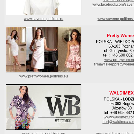
saveme-fashion@o
www.facebook.com/save
www.saveme.polfirms.ru
www.saveme.polfirms
Pretty Wome
POLSKA - WIELKOP
60-103 Pozna
ul. Gostyńska 6 
tel.: +48 600 802
www.prettywomen
firma@sklepprettywome
www.prettywomen.polfirms.eu
WALDIMEX
POLSKA - ŁÓDZ
95-063 Rogów
Józefów 50
tel: +48 695 882
www.waldimex.com
hurt@waldimex.com
www.waldimex.po
lfirms.eu
www.waldimex.polfirm