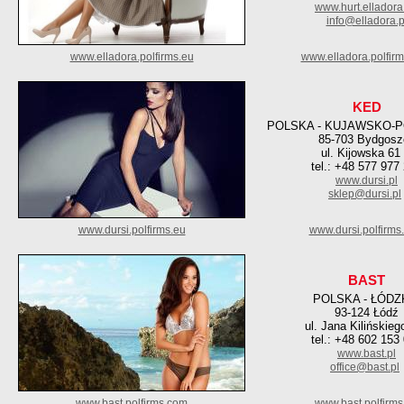
www.hurt.elladora
info@elladora.p
www.elladora.polfirms.eu
www.elladora.polfir
KED
POLSKA - KUJAWSKO-
85-703 Bydgosz
ul. Kijowska 61
tel.: +48 577 977
www.dursi.pl
sklep@dursi.pl
www.dursi.polfirms.eu
www.dursi.polfirms
BAST
POLSKA - ŁÓDZ
93-124 Łódź
ul. Jana Kilińskieg
tel.: +48 602 153
www.bast.pl
office@bast.pl
www.bast.polfirms.com
www.bast.polfirms