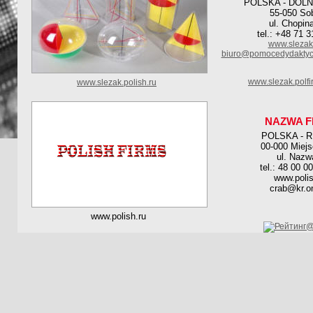
POLSKA - DOL
55-050 So
ul. Chopin
tel.: +48 71 
www.slezak.
biuro@pomocedydaktycz
www.slezak.polf
www.slezak.polish.ru
NAZWA F
POLSKA - 
00-000 Miej
ul. Nazw
tel.: 48 00 0
www.polis
crab@kr.on
www.polish.ru