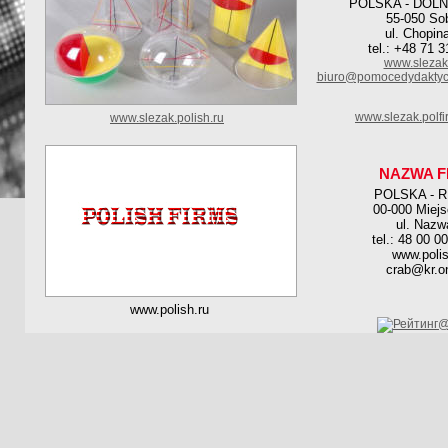
POLSKA - DOL
55-050 So
ul. Chopin
tel.: +48 71 
www.slezak.
biuro@pomocedydaktycz
www.slezak.polf
www.slezak.polish.ru
NAZWA F
POLSKA - 
00-000 Miej
ul. Nazw
tel.: 48 00 0
www.polis
crab@kr.on
www.polish.ru