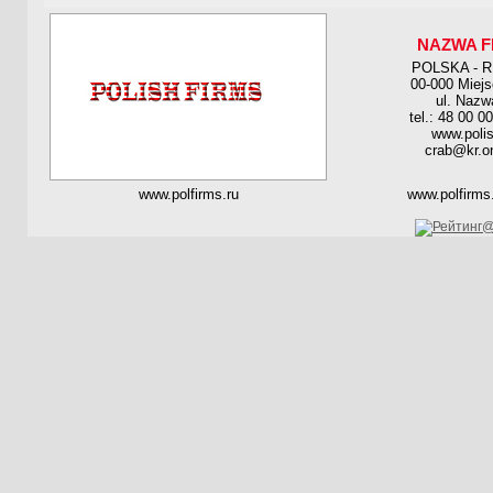
NAZWA F
POLSKA - 
00-000 Miej
ul. Nazw
tel.: 48 00 0
www.polis
crab@kr.on
www.polfirms.ru
www.polfirms