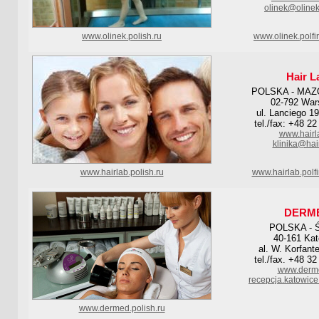
olinek@olinek
www.olinek.polish.ru
www.olinek.polf
Hair L
POLSKA - MAZ
02-792 Wa
ul. Lanciego 19
tel./fax: +48 2
www.hairl
klinika@hair
www.hairlab.polish.ru
www.hairlab.polf
DERM
POLSKA - 
40-161 Kat
al. W. Korfant
tel./fax. +48 3
www.derme
recepcja.katowic
www.dermed.polish.ru