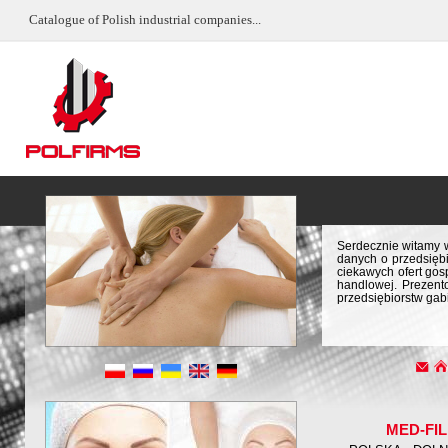
Catalogue of Polish industrial companies...
Serdecznie witamy w
danych o przedsiębi
ciekawych ofert gos
handlowej. Prezent
przedsiębiorstw gab
MED-FI