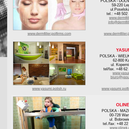
POLSKA - DOL
59-220 Le
ul.Poselsk
tel.: +48 502
www.dermfil
info@dermfil
www.dermfiller.polfirms.com
www.dermfiller.p
YASU
POLSKA - WIEL
62-800 Ka
ul. Kopern
tel/fax. +48 62
www.yasum
biuro@yasu
www.yasumi.polish.ru
www.yasumi.polf
OLIN
POLSKA - MAZ
00-728 Wa
ul. Bobrowi
tel./fax: +48 2
www.olinek.