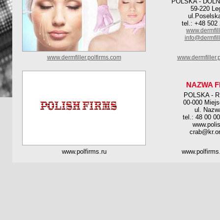
POLSKA - DOL
59-220 Le
ul.Poselsk
tel.: +48 502
www.dermfil
info@dermfil
www.dermfiller.polfirms.com
www.dermfiller.p
NAZWA F
POLSKA - 
00-000 Miej
ul. Nazw
tel.: 48 00 0
www.polis
crab@kr.on
www.polfirms.ru
www.polfirms