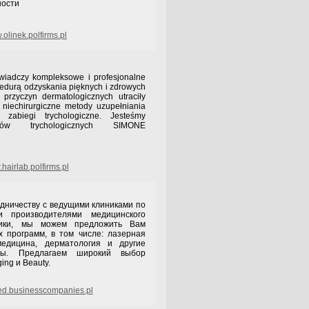
ности
olinek.polfirms.pl
wiadczy kompleksowe i profesjonalne
cedurą odzyskania pięknych i zdrowych
przyczyn dermatologicznych utraciły
niechirurgiczne metody uzupełniania
zabiegi trychologiczne. Jesteśmy
atów trychologicznych SIMONE
hairlab.polfirms.pl
ничеству с ведущими клиниками по
 производителями медицинского
тики, мы можем предложить Вам
 программ, в том числе: лазерная
медицина, дерматология и другие
уры. Предлагаем широкий выбор
ing и Beauty.
d.businesscompanies.pl