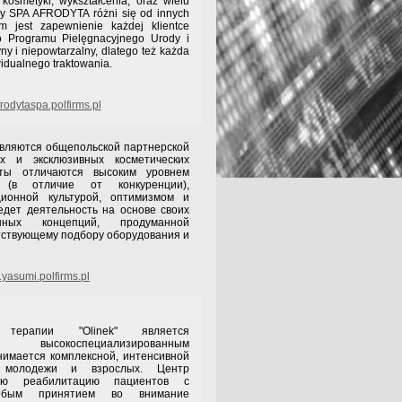
kosmetyki, wykształcenia, oraz wielu
ay SPA AFRODYTA różni się od innych
em jest zapewnienie każdej klientce
o Programu Pielęgnacyjnego Urody i
yny i niepowtarzalny, dlatego też każda
idualnego traktowania.
odytaspa.polfirms.pl
вляются общепольской партнерской
х и эксклюзивных косметических
ты отличаются высоким уровнем
 (в отличие от конкуренции),
ционной культурой, оптимизмом и
едет деятельность на основе своих
енных концепций, продуманной
етствующему подбору оборудования и
yasumi.polfirms.pl
терапии "Olinek" является
 высокоспециализированным
нимается комплексной, интенсивной
, молодежи и взрослых. Центр
ную реабилитацию пациентов с
собым принятием во внимание