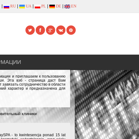
|
RU
|
UA
|
PL
|
DE
|
EN
РМАЦИИ
рмации и приглашаем к пользованию
и. Эта вэб - страница даст Вам
 завязать сотрудничество в области
кий характер и предназначена для
вительный клиники
SPA - to kwintesencja ponad 15 lat