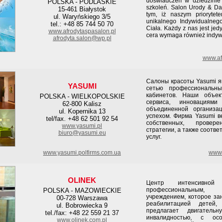
doświadczeń w dziedzinie 
POLSKA - PODLASKIE
szkoleń. Salon Urody & D
15-461 Białystok
tym, iż naszym priorytet
ul. Waryńskiego 3/5
unikalnego Indywidualneg
tel.: +48 85 744 50 70
Ciała. Każdy z nas jest jed
www.afrodytaspasalon.pl
cera wymaga również indyw
afrodyta.salon@wp.pl
www.afr
Салоны красоты Yasumi я
YASUMI
сетью профессиональны
кабинетов. Наши объек
POLSKA - WIELKOPOLSKIE
сервиса, инновациями
62-800 Kalisz
объединенной организа
ul. Kopernika 13
успехом. Фирма Yasumi в
tel/fax. +48 62 501 92 54
собственных, провер
www.yasumi.pl
стратегии, а также соотв
biuro@yasumi.eu
услуг.
www.yasumi.polfirms.com.ua
www.
OLINEK
Центр интенсивной 
профессиональным,
POLSKA - MAZOWIECKIE
учреждением, которое за
00-728 Warszawa
реабилитацией детей
ul. Bobrowiecka 9
предлагает двигатель
tel./fax: +48 22 559 21 37
инвалидностью, с о
www.olinek.com.pl