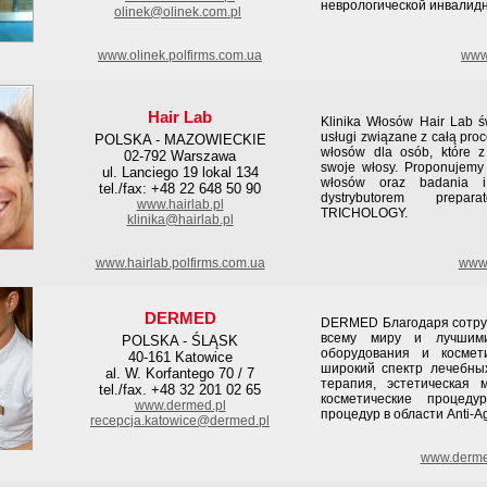
неврологической инвалид
olinek@olinek.com.pl
www.olinek.polfirms.com.ua
www.
Hair Lab
Klinika Włosów Hair Lab ś
usługi związane z całą pro
POLSKA - MAZOWIECKIE
włosów dla osób, które z 
02-792 Warszawa
swoje włosy. Proponujemy 
ul. Lanciego 19 lokal 134
włosów oraz badania i 
tel./fax: +48 22 648 50 90
dystrybutorem prepar
www.hairlab.pl
TRICHOLOGY.
klinika@hairlab.pl
www.hairlab.polfirms.com.ua
www.
DERMED
DERMED Благодаря сотруд
всему миру и лучшими
POLSKA - ŚLĄSK
оборудования и косме
40-161 Katowice
широкий спектр лечебных
al. W. Korfantego 70 / 7
терапия, эстетическая 
tel./fax. +48 32 201 02 65
косметические процед
www.dermed.pl
процедур в области Anti-Ag
recepcja.katowice@dermed.pl
www.derme