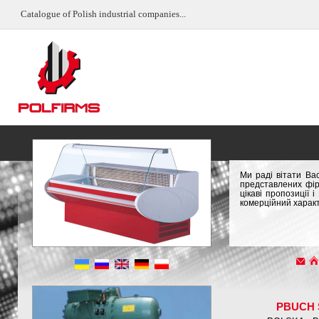
Catalogue of Polish industrial companies...
Ми раді вітати Ва
представлених фір
цікаві пропозиції
комерційний характ
PBUCH 