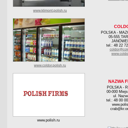
www.klimont.polish.ru
COLD
POLSKA - MAZ
05-555 TA
JANÓWE
tel.: 48 22 7
coldor@col
www.coldo
www.coldor.polish.ru
NAZWA F
POLSKA - 
00-000 Miej
ul. Nazw
tel.: 48 00 0
www.polis
crab@kr.on
www.polish.ru