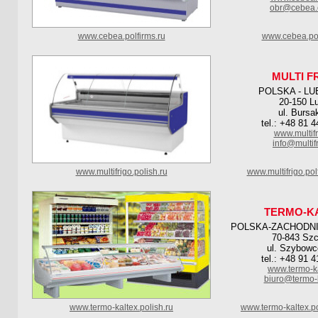
obr@cebea.
www.cebea.polfirms.ru
www.cebea.pol
MULTI F
POLSKA - LU
20-150 Lu
ul. Bursa
tel.: +48 81 
www.multifr
info@multifr
www.multifrigo.polish.ru
www.multifrigo.po
TERMO-K
POLSKA-ZACHODN
70-843 Szc
ul. Szybowc
tel.: +48 91 
www.termo-ka
biuro@termo-k
www.termo-kaltex.polish.ru
www.termo-kaltex.p