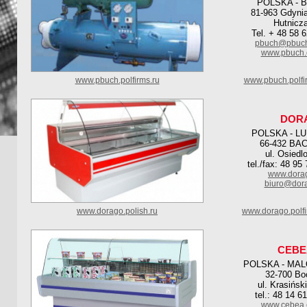
POLSKA - 
81-963 Gdynia
Hutnicza
Tel. + 48 58 
pbuch@pbuch
www.pbuch.
www.pbuch.polfirms.ru
www.pbuch.polfi
DOR
POLSKA - L
66-432 BA
ul. Osiedl
tel./fax: 48 95
www.dorag
biuro@dora
www.dorago.polish.ru
www.dorago.polf
CEBE
POLSKA - MA
32-700 Bo
ul. Krasińsk
tel.: 48 14 6
www.cebea.