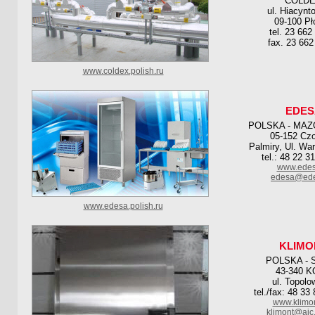
COLD
ul. Hiacynt
09-100 Pł
tel. 23 662
fax. 23 662
www.coldex.polish.ru
EDES
POLSKA - MAZ
05-152 Cz
Palmiry, Ul. Wa
tel.: 48 22 3
www.edes
edesa@ede
www.edesa.polish.ru
KLIMO
POLSKA - 
43-340 
ul. Topolo
tel./fax: 48 33
www.klimon
klimont@ajc