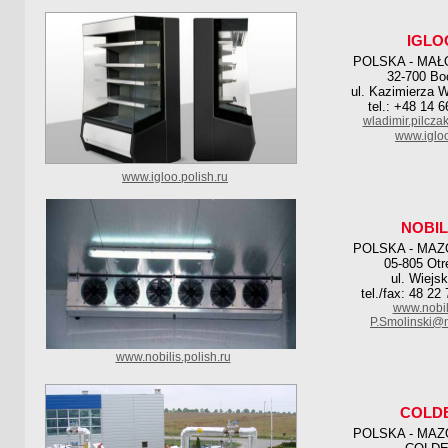
IGLO
POLSKA - MAŁ
32-700 Bo
ul. Kazimierza W
tel.: +48 14 
wladimir.pilcza
www.igloo
www.igloo.polish.ru
NOBIL
POLSKA - MAZ
05-805 Otr
ul. Wiejs
tel./fax: 48 22
www.nobil
P.Smolinski@n
www.nobilis.polish.ru
COLD
POLSKA - MAZ