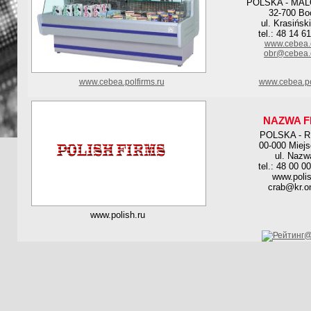
POLSKA - MA
32-700 Bo
ul. Krasińsk
tel.: 48 14 6
www.cebea.
obr@cebea.
www.cebea.polfirms.ru
www.cebea.po
NAZWA F
POLSKA - 
00-000 Miej
ul. Nazw
tel.: 48 00 0
www.polis
crab@kr.on
www.polish.ru