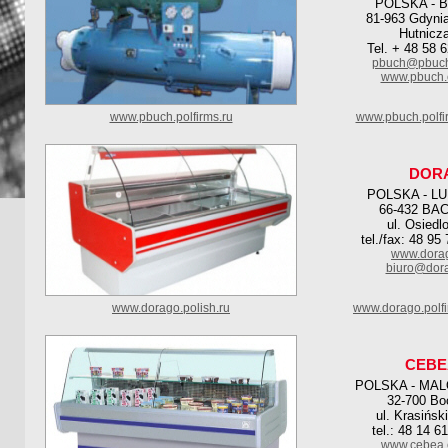
POLSKA - 
81-963 Gdynia
Hutnicza
Tel. + 48 58 
pbuch@pbuch
www.pbuch.
www.pbuch.polfirms.ru
www.pbuch.polfi
DOR
POLSKA - L
66-432 BA
ul. Osiedl
tel./fax: 48 95
www.dorag
biuro@dora
www.dorago.polish.ru
www.dorago.polf
CEBE
POLSKA - MA
32-700 Bo
ul. Krasińsk
tel.: 48 14 6
www.cebea.