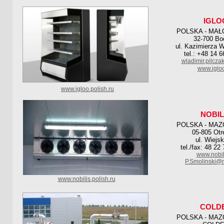
IGLO
POLSKA - MAŁ
32-700 Bo
ul. Kazimierza W
tel.: +48 14 
wladimir.pilcza
www.igloo
www.igloo.polish.ru
NOBIL
POLSKA - MAZ
05-805 Otr
ul. Wiejs
tel./fax: 48 22
www.nobil
P.Smolinski@n
www.nobilis.polish.ru
COLD
POLSKA - MAZ