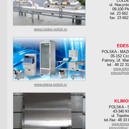
COLD
ul. Hiacynt
09-100 Pł
tel. 23 662
fax. 23 662
www.coldex.polish.ru
EDES
POLSKA - MAZ
05-152 Cz
Palmiry, Ul. Wa
tel.: 48 22 3
www.edes
edesa@ede
www.edesa.polish.ru
KLIMO
POLSKA - 
43-340 
ul. Topolo
tel./fax: 48 33
www.klimon
klimont@ajc