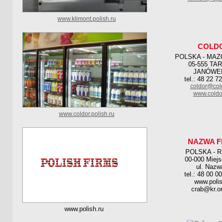
www.klimont.polish.ru
COLD
POLSKA - MAZ
05-555 TA
JANÓWE
tel.: 48 22 7
coldor@col
www.coldo
www.coldor.polish.ru
NAZWA F
POLSKA - 
00-000 Miej
ul. Nazw
tel.: 48 00 0
www.polis
crab@kr.on
www.polish.ru