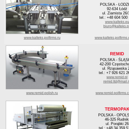
POLSKA - ŁODZ
92-634 Łódź
ul. Ziarnista 26/
tel.: +48 604 500
www.kalteks.e
biuro@kalteks.p
www.kalteks.polfirms.ru
www.kalteks.polfirms
REMID
POLSKA - ŚLĄS
42-200 Częstoch
ul. Rząsawska 
tel.: +7 926 621 2
www.remid.pl
remid.ltd@mail.
www.remid.polish.ru
www.remid.polfirms.
TERMOPA
POLSKA - OPOL
46-325 Rudnik
ul. Porąbki 26
tel.: +48 34 359 5