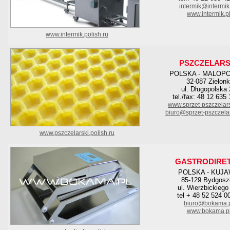
intermik@intermik
www.intermik.p
www.intermik.polish.ru
PSZCZELARS
POLSKA - MALOP
32-087 Zielonk
ul. Długopolska
tel./fax: 48 12 635
www.sprzet-pszczelar
biuro@sprzet-pszczela
www.pszczelarski.polish.ru
GASTRODIRE
POLSKA - KUJ
85-129 Bydgosz
ul. Wierzbickiego
tel + 48 52 524 0
biuro@bokama.
www.bokama.p