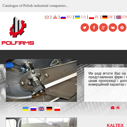
Catalogue of Polish industrial companies...
|
|
RU
|
UA
|
PL
|
DE
|
EN
Ми раді вітати Вас на
представлених фірм і 
цікаві пропозиції і д
комерційний характер і
KALTEX