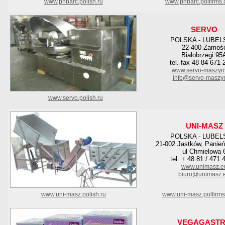
www.phbarc.polish.ru
www.phbarc.polfirms
SERVO
POLSKA - LUBEL
22-400 Zamoś
Białobrzegi 95
tel. fax 48 84 671 
www.servo-maszyn
info@servo-maszyn
www.servo.polish.ru
UNI-MASZ
POLSKA - LUBEL
21-002 Jastków, Panie
ul Chmielowa 
tel. + 48 81 / 471 
www.unimasz.e
biuro@unimasz.
www.uni-masz.polish.ru
www.uni-masz.polfirm
VEGAGAST