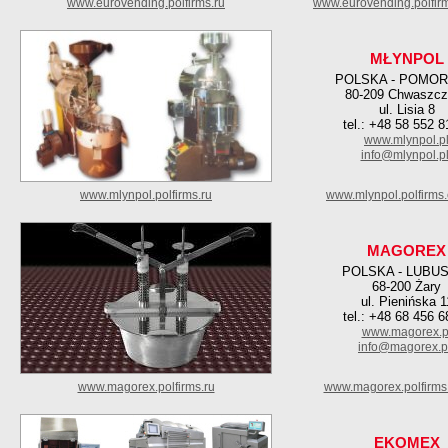
www.eurovending.polfirms.ru
www.eurovending.polfir
MŁYNPOL
POLSKA - POMOR
80-209 Chwaszcz
ul. Lisia 8
tel.: +48 58 552 8
www.mlynpol.p
info@mlynpol.p
www.mlynpol.polfirms.ru
www.mlynpol.polfirms
MAGOREX
POLSKA - LUBU
68-200 Żary
ul. Pienińska 1
tel.: +48 68 456 6
www.magorex.p
info@magorex.p
www.magorex.polfirms.ru
www.magorex.polfirms
EKOMEX