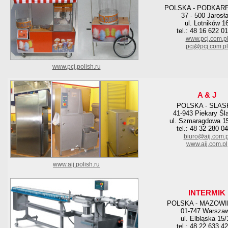
POLSKA - PODKAR
37 - 500 Jarosł
ul. Lotników 1
tel.: 48 16 622 0
www.pcj.com.p
pcj@pcj.com.pl
www.pcj.polish.ru
A & J
POLSKA - SLAS
41-943 Piekary Śl
ul. Szmaragdowa 15
tel.: 48 32 280 0
biuro@aij.com.p
www.aij.com.pl
www.aij.polish.ru
INTERMIK
POLSKA - MAZOWI
01-747 Warsza
ul. Elbląska 15/
tel.: 48 22 633 4