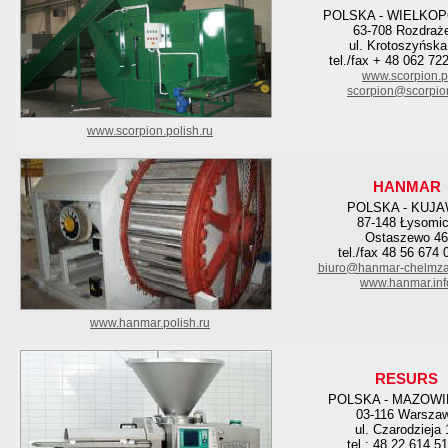
POLSKA - WIELKO
63-708 Rozdraż
ul. Krotoszyńska
tel./fax + 48 062 72
www.scorpion.p
scorpion@scorpio
www.scorpion.polish.ru
HANMAR
POLSKA - KUJ
87-148 Łysomi
Ostaszewo 46
tel./fax 48 56 674 
biuro@hanmar-chelmza
www.hanmar.inf
www.hanmar.polish.ru
RESURS
POLSKA - MAZOWI
03-116 Warsza
ul. Czarodzieja 
tel.: 48 22 614 5