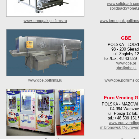
www.solidpack.com
solidpack@onet.
www.termopak.polfirms.ru
www.termopak.polfirm
GBE
POLSKA - LODZ
98 - 200 Siera
ul. Zagłoby 12
tel./fax: 48 43 829
www.gbe.pl
gbe@gbe.pl
www.gbe.polfirms.ru
www.gbe.polfirms.c
Euro Vending G
POLSKA - MAZOWI
04-994 Warsza
ul. Poezji 12 lok.
tel.:+48 509 151
www.eurovending
m.bronowski@euroven