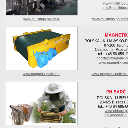
www.multifrigo.p
info@multifrigo.
www.multifrigo.polish.ru
www.multifrigo.polfirm
MAGNETIX
POLSKA - KUJAWSKO-
87-100 Toruń 
Cierpice, ul. Pozna
tel.: +48 56 659 1
poczta@magnetix.c
www.magnetix.com
www.magnetix.polish.ru
www.magnetix.polfirms
PH BARĆ
POLSKA - LUBEL
23-425 Biszcza 
tel.: +48 84 685-6
www.phbarc.pl
info@phbarc.pl