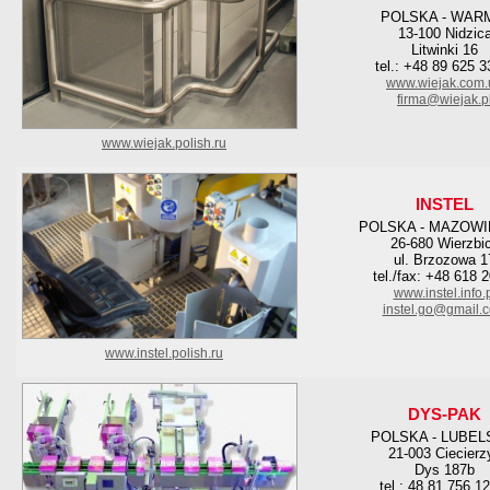
POLSKA - WAR
13-100 Nidzic
Litwinki 16
tel.: +48 89 625 3
www.wiejak.com.
firma@wiejak.p
www.wiejak.polish.ru
INSTEL
POLSKA - MAZOWI
26-680 Wierzbi
ul. Brzozowa 1
tel./fax: +48 618 
www.instel.info.
instel.go@gmail.
www.instel.polish.ru
DYS-PAK
POLSKA - LUBEL
21-003 Ciecierz
Dys 187b
tel.: 48 81 756 1