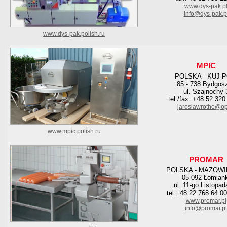
www.dys-pak.p
info@dys-pak.p
www.dys-pak.polish.ru
MPIC
POLSKA - KUJ-
85 - 738 Bydgos
ul. Szajnochy 
tel./fax: +48 52 320
jaroslawrothe@op
www.mpic.polish.ru
PROMAR
POLSKA - MAZOWI
05-092 Łomiank
ul. 11-go Listopad
tel.: 48 22 768 64 0
www.promar.pl
info@promar.pl