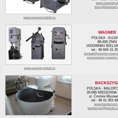
www.masmet.p
biuro@masmet.
www.masmet.polish.ru
WAGNER
POLSKA - KUJ
88-400 ŻNIN
JADOWNIKI BIELSK
tel.: 48 604 15 3
kontakt@wagner-wagne
www.wagner-wagner.
www.wagner.polish.ru
BACKSZYS
POLSKA - MALOP
26-085 MIEDZIANA
ul. Ćmińsk-Wyrow
tel.: 48 41 303 4
www.backszysz.
backszysz@poczta.on