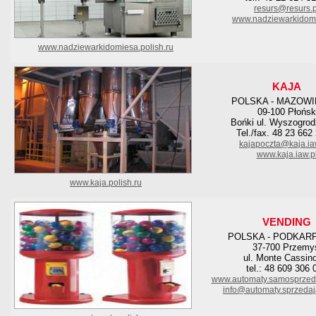
resurs@resurs.p
www.nadziewarkidomi
www.nadziewarkidomiesa.polish.ru
KAJA
POLSKA - MAZOWI
09-100 Płońsk
Bońki ul. Wyszogrod
Tel./fax. 48 23 662
kajapoczta@kaja.ia
www.kaja.iaw.p
www.kaja.polish.ru
VENDING
POLSKA - PODKAR
37-700 Przemy
ul. Monte Cassin
tel.: 48 609 306 
www.automaty.samosprzeda
info@automaty.sprzeda