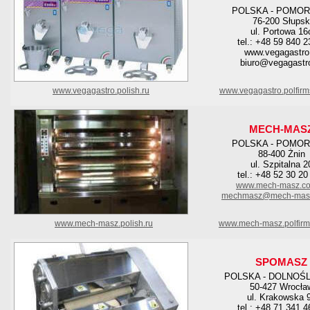
POLSKA - POMOR
76-200 Słupsk
ul. Portowa 16
tel.: +48 59 840 2
www.vegagastro.
biuro@vegagastro
www.vegagastro.polish.ru
www.vegagastro.polfir
MECH-MAS
POLSKA - POMOR
88-400 Żnin
ul. Szpitalna 2
tel.: +48 52 30 20
www.mech-masz.co
mechmasz@mech-masz
www.mech-masz.polish.ru
www.mech-masz.polfirm
SPOMASZ
POLSKA - DOLNOŚ
50-427 Wrocła
ul. Krakowska 
tel.: +48 71 341 4