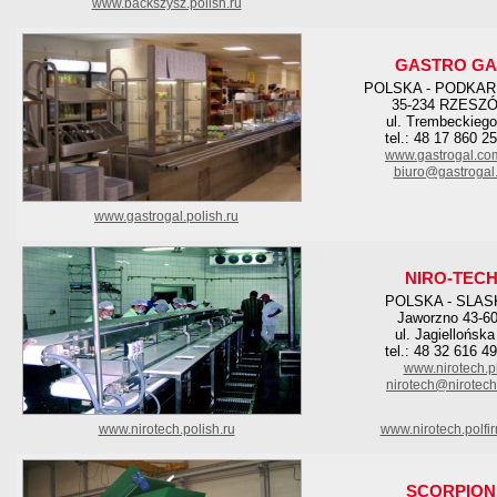
www.backszysz.polish.ru
GASTRO GA
POLSKA - PODKAR
35-234 RZESZ
ul. Trembeckiego
tel.: 48 17 860 2
www.gastrogal.co
biuro@gastrogal.
www.gastrogal.polish.ru
NIRO-TEC
POLSKA - SLAS
Jaworzno 43-6
ul. Jagiellońska
tel.: 48 32 616 4
www.nirotech.p
nirotech@nirotech
www.nirotech.polish.ru
www.nirotech.polfi
SCORPION