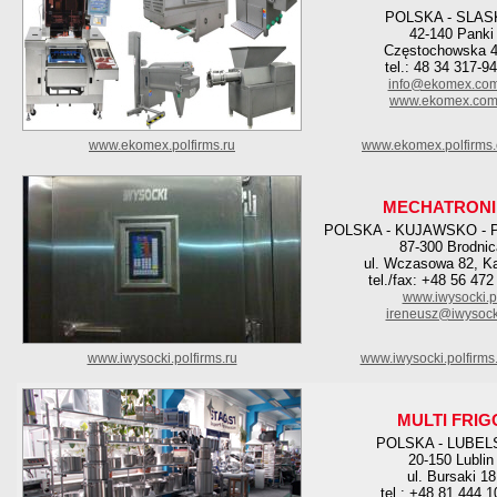
POLSKA - SLAS
42-140 Panki
Częstochowska 4
tel.: 48 34 317-9
info@ekomex.com
www.ekomex.com
www.ekomex.polfirms.ru
www.ekomex.polfirms
MECHATRONI
POLSKA - KUJAWSKO -
87-300 Brodnic
ul. Wczasowa 82, K
tel./fax: +48 56 472
www.iwysocki.p
ireneusz@iwysocki
www.iwysocki.polfirms.ru
www.iwysocki.polfirms
MULTI FRIG
POLSKA - LUBEL
20-150 Lublin
ul. Bursaki 18
tel.: +48 81 444 1