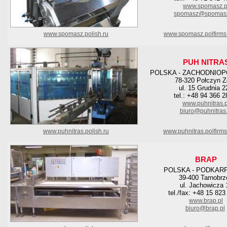
www.spomasz.p
spomasz@spomasz
www.spomasz.polish.ru
www.spomasz.polfirms
PUH NITRA
POLSKA - ZACHODNIO
78-320 Połczyn Z
ul. 15 Grudnia 
tel.: +48 94 366 2
www.puhnitras.p
biuro@puhnitras.
www.puhnitras.polish.ru
www.puhnitras.polfirm
BRAP
POLSKA - PODKAR
39-400 Tarnobrz
ul. Jachowicza 
tel./fax: +48 15 823
www.brap.pl
biuro@brap.pl