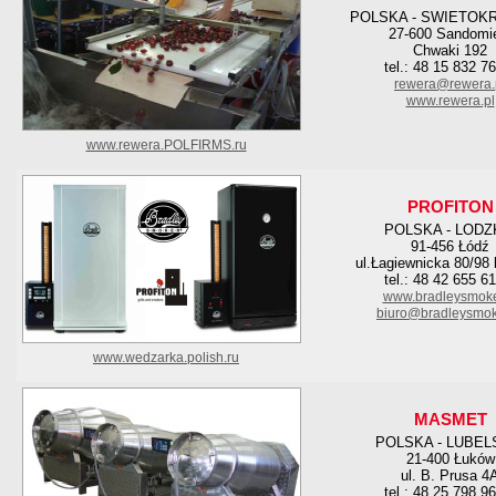
POLSKA - SWIETOK
27-600 Sandomi
Chwaki 192
tel.: 48 15 832 7
rewera@rewera.
www.rewera.pl
www.rewera.POLFIRMS.ru
PROFITON
POLSKA - LODZ
91-456 Łódź
ul.Łagiewnicka 80/98 
tel.: 48 42 655 6
www.bradleysmoke
biuro@bradleysmok
www.wedzarka.polish.ru
MASMET
POLSKA - LUBEL
21-400 Łuków
ul. B. Prusa 4
tel.: 48 25 798 9