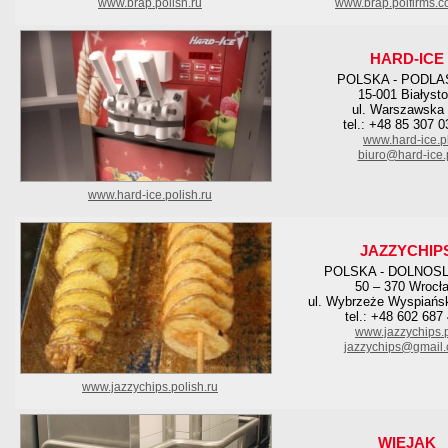
www.brap.polish.ru
www.brap.polfirms.
HARD-ICE
POLSKA - PODLA
15-001 Białyst
ul. Warszawska
tel.: +48 85 307 0
www.hard-ice.p
biuro@hard-ice.
www.hard-ice.polish.ru
JAZZYCHIP
POLSKA - DOLNOS
50 – 370 Wrocł
ul. Wybrzeże Wyspiańsk
tel.: +48 602 687
www.jazzychips.
jazzychips@gmail
www.jazzychips.polish.ru
WIEJAK