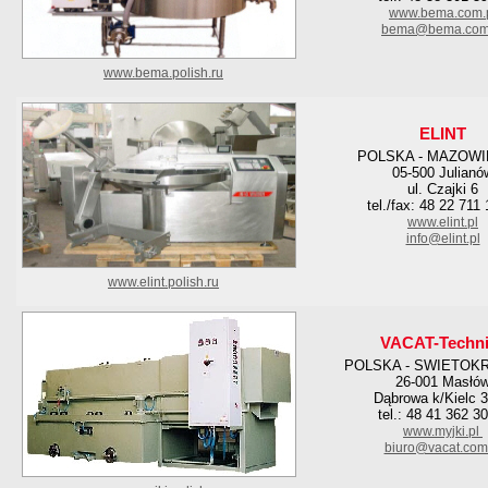
www.bema.com.
bema@bema.com
www.bema.polish.ru
ELINT
POLSKA - MAZOWI
05-500 Julianó
ul. Czajki 6
tel./fax: 48 22 711
www.elint.pl
info@elint.pl
www.elint.polish.ru
VACAT-Techni
POLSKA - SWIETOK
26-001 Masłó
Dąbrowa k/Kielc 
tel.: 48 41 362 3
www.myjki.pl
biuro@vacat.com