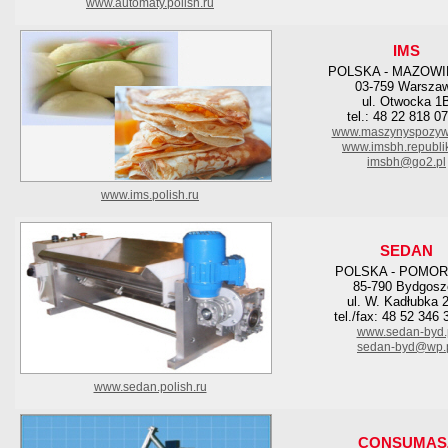
www.automaty.polish.ru
IMS
POLSKA - MAZOWI
03-759 Warsza
ul. Otwocka 1
tel.: 48 22 818 0
www.maszynyspozyw
www.imsbh.republik
imsbh@go2.pl
www.ims.polish.ru
SEDAN
POLSKA - POMOR
85-790 Bydgosz
ul. W. Kadłubka 
tel./fax: 48 52 346 
www.sedan-byd.
sedan-byd@wp.
www.sedan.polish.ru
CONSUMAS