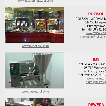
www.gastrodiretto.polish.ru
ROTISOL
POLSKA - WARMIA 
11-700 Mragow
ul. Przemyslowa
tel.: 48 89 741 1
www.rotisol.co
marketing@rotisol.c
www.rotisol.polish.ru
IMS
POLSKA - MAZOWI
03-762 Warsza
ul. Łomżyńska 
tel./fax: 48 22 619
www.imsms.pl
biuro@imsms.p
www.imsms.polish.ru
REWERA