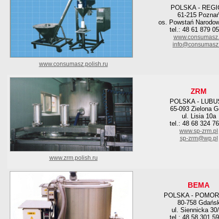
POLSKA - REG
61-215 Pozna
os. Powstań Narodo
tel.: 48 61 879 0
www.consumasz.
info@consumasz.
www.consumasz.polish.ru
ZRM
POLSKA - LUBU
65-093 Zielona G
ul. Lisia 10a
tel.: 48 68 324 7
www.sp-zrm.pl
sp-zrm@wp.pl
www.zrm.polish.ru
BEMA
POLSKA - POMOR
80-758 Gdańs
ul. Siennicka 30
tel.: 48 58 301 5