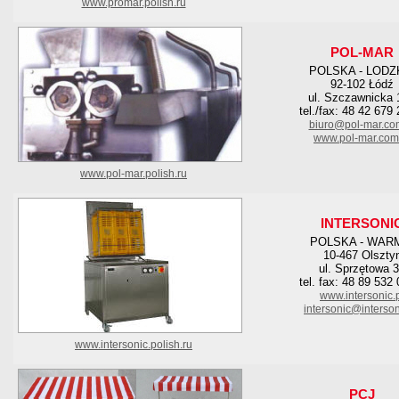
www.promar.polish.ru
POL-MAR
POLSKA - LODZ
92-102 Łódź
ul. Szczawnicka
tel./fax: 48 42 679
biuro@pol-mar.co
www.pol-mar.com
www.pol-mar.polish.ru
INTERSONI
POLSKA - WAR
10-467 Olszty
ul. Sprzętowa 
tel. fax: 48 89 532
www.intersonic.
intersonic@interson
www.intersonic.polish.ru
PCJ