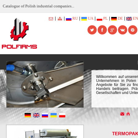
Catalogue of Polish industrial companies...
|
|
RU
|
UA
|
PL
|
DE
|
EN
Willkommen auf unserem
Unternehmen in Polen g
Angebote für Sie zu fi
Handels beitragen. Prä
Gesellschaften und Unt
TERMOPA