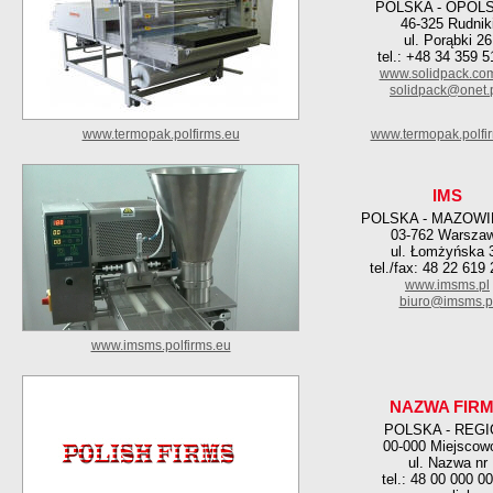
POLSKA - OPOL
46-325 Rudnik
ul. Porąbki 26
tel.: +48 34 359 5
www.solidpack.com
solidpack@onet.
www.termopak.polfirms.eu
www.termopak.polfir
IMS
POLSKA - MAZOWI
03-762 Warsza
ul. Łomżyńska 
tel./fax: 48 22 619
www.imsms.pl
biuro@imsms.p
www.imsms.polfirms.eu
NAZWA FIR
POLSKA - REG
00-000 Miejscow
ul. Nazwa nr
tel.: 48 00 000 0