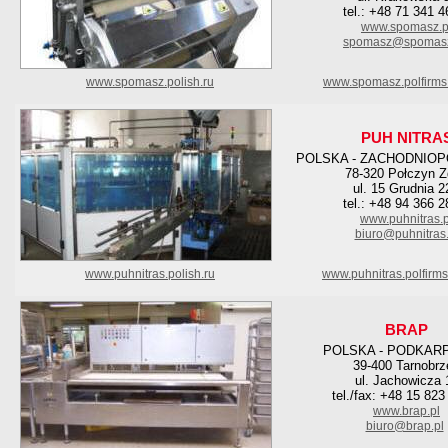
tel.: +48 71 341 4
www.spomasz.p
spomasz@spomasz
www.spomasz.polish.ru
www.spomasz.polfirms
PUH NITRA
POLSKA - ZACHODNIO
78-320 Połczyn Z
ul. 15 Grudnia 
tel.: +48 94 366 2
www.puhnitras.p
biuro@puhnitras.
www.puhnitras.polish.ru
www.puhnitras.polfirm
BRAP
POLSKA - PODKAR
39-400 Tarnobrz
ul. Jachowicza 
tel./fax: +48 15 823
www.brap.pl
biuro@brap.pl