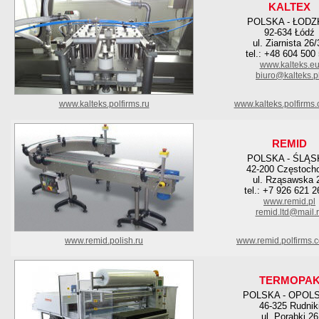
KALTEX
POLSKA - ŁODZ
92-634 Łódź
ul. Ziarnista 26/
tel.: +48 604 500
www.kalteks.e
biuro@kalteks.p
www.kalteks.polfirms.ru
www.kalteks.polfirms
REMID
POLSKA - ŚLĄS
42-200 Częstoch
ul. Rząsawska 
tel.: +7 926 621 2
www.remid.pl
remid.ltd@mail.
www.remid.polish.ru
www.remid.polfirms.
TERMOPA
POLSKA - OPOL
46-325 Rudnik
ul. Porąbki 26