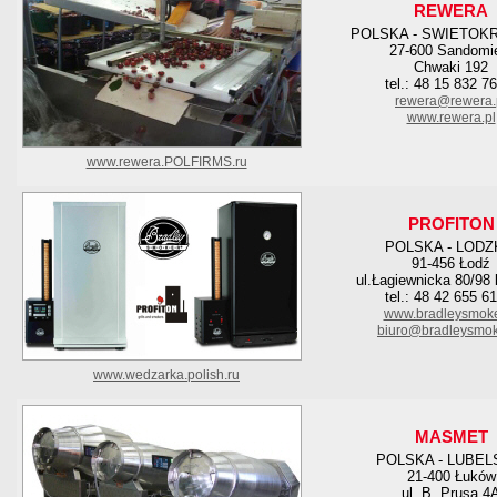
REWERA
POLSKA - SWIETOK
27-600 Sandomi
Chwaki 192
tel.: 48 15 832 7
rewera@rewera.
www.rewera.pl
www.rewera.POLFIRMS.ru
PROFITON
POLSKA - LODZ
91-456 Łodź
ul.Łagiewnicka 80/98 
tel.: 48 42 655 6
www.bradleysmoke
biuro@bradleysmok
www.wedzarka.polish.ru
MASMET
POLSKA - LUBEL
21-400 Łuków
ul. B. Prusa 4