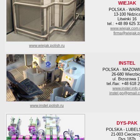
WIEJAK
POLSKA - WAR
13-100 Nidzic
Litwinki 16
tel.: +48 89 625 3
www.wiejak.com.
firma@wiejak.p
www.wiejak.polish.ru
INSTEL
POLSKA - MAZOWI
26-680 Wierzbi
ul. Brzozowa 1
tel./fax: +48 618 
www.instel.info.
instel.go@gmail.
www.instel.polish.ru
DYS-PAK
POLSKA - LUBEL
21-003 Ciecierz
Dys 187b