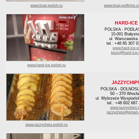
www.brap.polish.ru
www.brap.polfirms.
HARD-ICE
POLSKA - PODLA
15-001 Białyst
ul. Warszawska
tel.: +48 85 307 0
www.hard-ice.p
biuro@hard-ice.
www.hard-ice.polish.ru
JAZZYCHIP
POLSKA - DOLNOS
50 – 370 Wrocł
ul. Wybrzeże Wyspiańsk
tel.: +48 602 687
www.jazzychips.
jazzychips@gmail
www.jazzychips.polish.ru