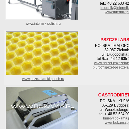
tel.: 48 22 633 4
intermik@intermik
www.intermik.p
www.intermik.polish.ru
PSZCZELARS
POLSKA - MALOP
32-087 Zielonk
ul. Długopolska
tel./fax: 48 12 635
www.sprzet-pszczelar
biuro@sprzet-pszczela
www.pszczelarski.polish.ru
GASTRODIRE
POLSKA - KUJ
85-129 Bydgosz
ul. Wierzbickiego
tel + 48 52 524 0
biuro@bokama.
www.bokama.p