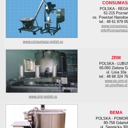
CONSUMAS
POLSKA - REG
61-215 Pozna
os. Powstań Narodo
tel.: 48 61 879 0
www.consumasz.
info@consumasz.
www.consumasz.polish.ru
ZRM
POLSKA - LUBU
65-093 Zielona G
ul. Lisia 10a
tel.: 48 68 324 7
www.sp-zrm.pl
sp-zrm@wp.pl
www.zrm.polish.ru
BEMA
POLSKA - POMOR
80-758 Gdańs
ul. Siennicka 30