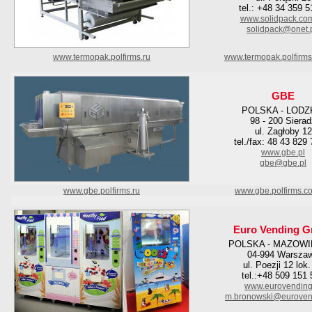
tel.: +48 34 359 5
www.solidpack.com
solidpack@onet.
www.termopak.polfirms.ru
www.termopak.polfirm
GBE
POLSKA - LODZ
98 - 200 Siera
ul. Zagłoby 12
tel./fax: 48 43 829
www.gbe.pl
gbe@gbe.pl
www.gbe.polfirms.ru
www.gbe.polfirms.c
Euro Vending G
POLSKA - MAZOWI
04-994 Warsza
ul. Poezji 12 lok.
tel.:+48 509 151
www.eurovending
m.bronowski@euroven