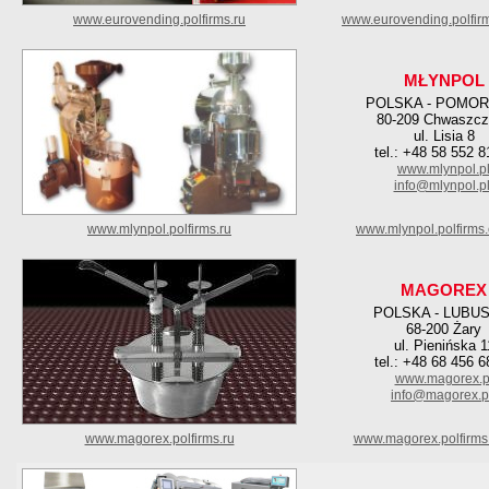
www.eurovending.polfirms.ru
www.eurovending.polfir
MŁYNPOL
POLSKA - POMOR
80-209 Chwaszcz
ul. Lisia 8
tel.: +48 58 552 8
www.mlynpol.p
info@mlynpol.p
www.mlynpol.polfirms.ru
www.mlynpol.polfirms
MAGOREX
POLSKA - LUBU
68-200 Żary
ul. Pienińska 1
tel.: +48 68 456 6
www.magorex.p
info@magorex.p
www.magorex.polfirms.ru
www.magorex.polfirms