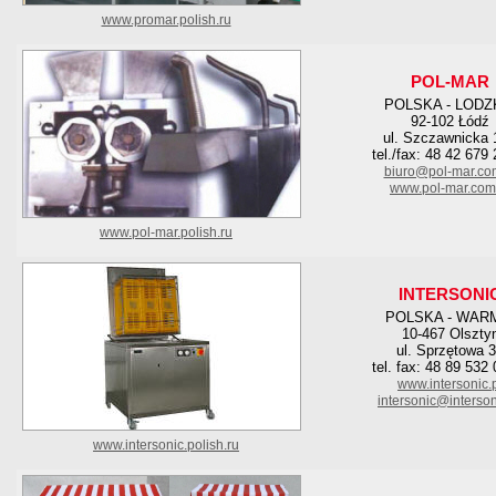
www.promar.polish.ru
POL-MAR
POLSKA - LODZ
92-102 Łódź
ul. Szczawnicka
tel./fax: 48 42 679
biuro@pol-mar.co
www.pol-mar.com
www.pol-mar.polish.ru
INTERSONI
POLSKA - WAR
10-467 Olszty
ul. Sprzętowa 
tel. fax: 48 89 532
www.intersonic.
intersonic@interson
www.intersonic.polish.ru