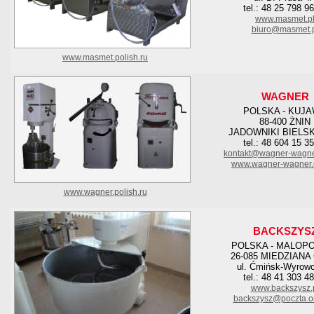
tel.: 48 25 798 9
www.masmet.p
biuro@masmet.
www.masmet.polish.ru
WAGNER
POLSKA - KUJ
88-400 ŻNIN
JADOWNIKI BIELSK
tel.: 48 604 15 3
kontakt@wagner-wagne
www.wagner-wagner.
www.wagner.polish.ru
BACKSZYS
POLSKA - MALOP
26-085 MIEDZIANA
ul. Ćmińsk-Wyrow
tel.: 48 41 303 4
www.backszysz.
backszysz@poczta.on