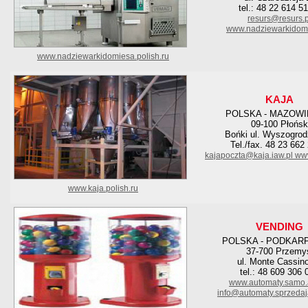
tel.: 48 22 614 5
resurs@resurs.p
www.nadziewarkidomi
www.nadziewarkidomiesa.polish.ru
KAJA
POLSKA - MAZOWI
09-100 Płońsk
Bońki ul. Wyszogrod
Tel./fax. 48 23 662
kajapoczta@kaja.iaw.pl
www
www.kaja.polish.ru
VENDING
POLSKA - PODKAR
37-700 Przemy
ul. Monte Cassin
tel.: 48 609 306 
www.automaty.samo.
info@automaty.sprzeda