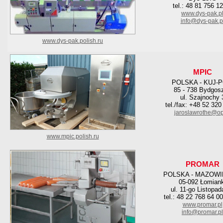
tel.: 48 81 756 1
www.dys-pak.p
info@dys-pak.p
www.dys-pak.polish.ru
MPIC
POLSKA - KUJ-
85 - 738 Bydgos
ul. Szajnochy 
tel./fax: +48 52 320
jaroslawrothe@op
www.mpic.polish.ru
PROMAR
POLSKA - MAZOWI
05-092 Łomiank
ul. 11-go Listopad
tel.: 48 22 768 64 0
www.promar.pl
info@promar.pl