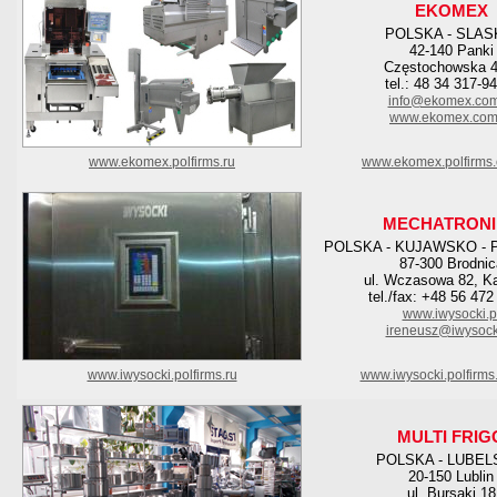
EKOMEX
POLSKA - SLAS
42-140 Panki
Częstochowska 4
tel.: 48 34 317-9
info@ekomex.com
www.ekomex.com
www.ekomex.polfirms.ru
www.ekomex.polfirms
MECHATRONI
POLSKA - KUJAWSKO -
87-300 Brodnic
ul. Wczasowa 82, K
tel./fax: +48 56 472
www.iwysocki.p
ireneusz@iwysocki
www.iwysocki.polfirms.ru
www.iwysocki.polfirms
MULTI FRIG
POLSKA - LUBEL
20-150 Lublin
ul. Bursaki 18