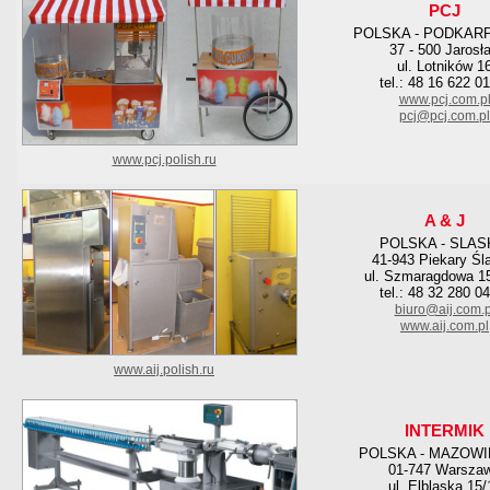
PCJ
POLSKA - PODKAR
37 - 500 Jarosł
ul. Lotników 1
tel.: 48 16 622 0
www.pcj.com.p
pcj@pcj.com.pl
www.pcj.polish.ru
A & J
POLSKA - SLAS
41-943 Piekary Śl
ul. Szmaragdowa 15
tel.: 48 32 280 0
biuro@aij.com.p
www.aij.com.pl
www.aij.polish.ru
INTERMIK
POLSKA - MAZOWI
01-747 Warsza
ul. Elbląska 15/