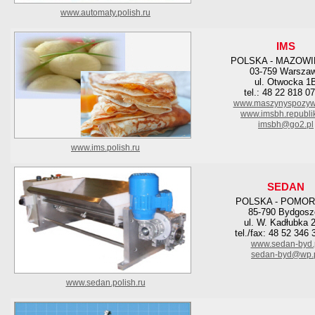
www.automaty.polish.ru
IMS
POLSKA - MAZOWI
03-759 Warsza
ul. Otwocka 1
tel.: 48 22 818 0
www.maszynyspozyw
www.imsbh.republik
imsbh@go2.pl
www.ims.polish.ru
SEDAN
POLSKA - POMOR
85-790 Bydgosz
ul. W. Kadłubka 
tel./fax: 48 52 346 
www.sedan-byd.
sedan-byd@wp.
www.sedan.polish.ru