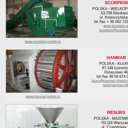
SCORPION
POLSKA - WIELKO
63-708 Rozdraż
ul. Krotoszyńska
tel./fax + 48 062 72
www.scorpion.p
scorpion@scorpio
www.scorpion.polish.ru
HANMAR
POLSKA - KUJ
87-148 Łysomi
Ostaszewo 46
tel./fax 48 56 674 
biuro@hanmar-chelmza
www.hanmar.inf
www.hanmar.polish.ru
RESURS
POLSKA - MAZOWI
03-116 Warsza
ul. Czarodzieja 