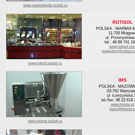
www.gastrodiretto.polish.ru
ROTISOL
POLSKA - WARMIA 
11-700 Mragow
ul. Przemyslowa
tel.: 48 89 741 1
www.rotisol.co
marketing@rotisol.c
www.rotisol.polish.ru
IMS
POLSKA - MAZOWI
03-762 Warsza
ul. Łomżyńska 
tel./fax: 48 22 619
www.imsms.pl
biuro@imsms.p
www.imsms.polish.ru