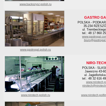
www.backszysz.polish.ru
GASTRO GA
POLSKA - PODKAR
35-234 RZESZ
ul. Trembeckiego
tel.: 48 17 860 2
www.gastrogal.co
biuro@gastrogal.
www.gastrogal.polish.ru
NIRO-TEC
POLSKA - SLAS
Jaworzno 43-6
ul. Jagiellońska
tel.: 48 32 616 4
www.nirotech.p
nirotech@nirotech
www.nirotech.polish.ru
www.nirotech.polfi