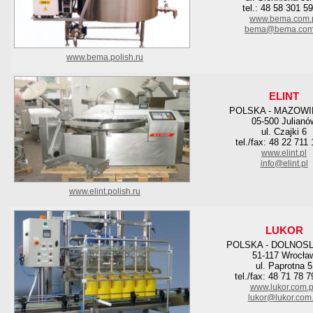
tel.: 48 58 301 5
www.bema.com.
bema@bema.com
www.bema.polish.ru
ELINT
POLSKA - MAZOWI
05-500 Julianó
ul. Czajki 6
tel./fax: 48 22 711
www.elint.pl
info@elint.pl
www.elint.polish.ru
LUKOR
POLSKA - DOLNOS
51-117 Wrocła
ul. Paprotna 5
tel./fax: 48 71 78 
www.lukor.com.p
lukor@lukor.com.