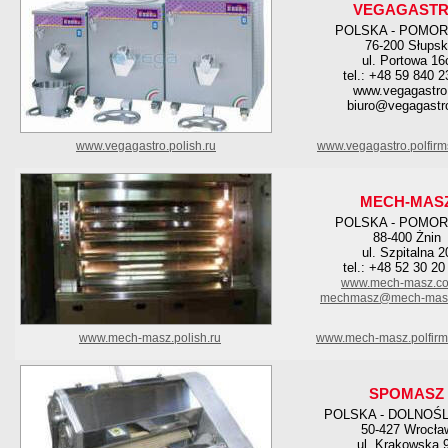
VEGAGAST
POLSKA - POMOR
76-200 Słupsk
ul. Portowa 16
tel.: +48 59 840 2
www.vegagastro.
biuro@vegagastro
www.vegagastro.polish.ru
www.vegagastro.polfir
MECH-MAS
POLSKA - POMOR
88-400 Żnin
ul. Szpitalna 2
tel.: +48 52 30 20
www.mech-masz.co
mechmasz@mech-masz
www.mech-masz.polish.ru
www.mech-masz.polfirm
SPOMASZ
POLSKA - DOLNOŚ
50-427 Wrocła
ul. Krakowska 