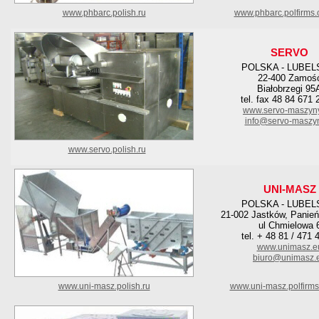
www.phbarc.polish.ru
www.phbarc.polfirms
SERVO
POLSKA - LUBEL
22-400 Zamoś
Białobrzegi 95
tel. fax 48 84 671 
www.servo-maszyny
info@servo-maszyn
www.servo.polish.ru
UNI-MASZ
POLSKA - LUBEL
21-002 Jastków, Panie
ul Chmielowa 
tel. + 48 81 / 471 
www.unimasz.e
biuro@unimasz.
www.uni-masz.polish.ru
www.uni-masz.polfirm