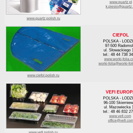
www.quartz.pl
k.piesio@quartz.
www.quartz.polish.ru
CIEFOL
POLSKA - LODZ
97-500 Radoms
ul. Słowackiego 
tel.: 48 44 738 3
www.worki-folia.
worki-folia@worki-fo
www.ciefol.polish.ru
VEFI EUROP
POLSKA - LODZ
96-100 Skierniew
ul. Mazowiecka 
tel.: 48 46 832 2
www.vefi.com
office@vefi.co
www.vefi.polish.ru