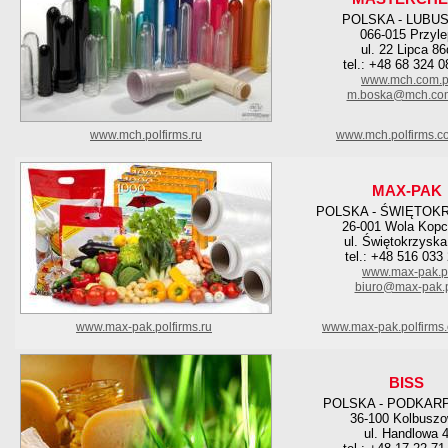
POLSKA - LUBU
066-015 Przyle
ul. 22 Lipca 86
tel.: +48 68 324 0
www.mch.com.p
m.boska@mch.com
www.mch.polfirms.ru
www.mch.polfirms.c
MAX-PAK
POLSKA - ŚWIĘTOK
26-001 Wola Kop
ul. Świętokrzyska
tel.: +48 516 033
www.max-pak.p
biuro@max-pak.
www.max-pak.polfirms.ru
www.max-pak.polfirms
BISS
POLSKA - PODKAR
36-100 Kolbusz
ul. Handlowa 