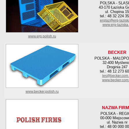
POLSKA - SLAS
43-170 Łaziska G
ul. Chopina 15
tel.: 48 32 224 3
erglaz@erg-lazisk
www.erg-laziska.
www.erg.polish.ru
BECKER
POLSKA - MAŁOPO
32-400 Myśleni
Droginia 247
tel.: 48 12 273 6
les@becker.com.
www.becker.com.
www.becker.polish.ru
NAZWA FIR
POLSKA - REG
00-000 Miejscow
ul. Nazwa nr
tel.: 48 00 000 0