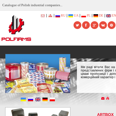
Catalogue of Polish industrial companies...
|
|
RU
|
UA
|
PL
|
DE
|
EN
Ми раді вітати Вас на
представлених фірм і 
цікаві пропозиції і д
комерційний характер і
ARTBOX