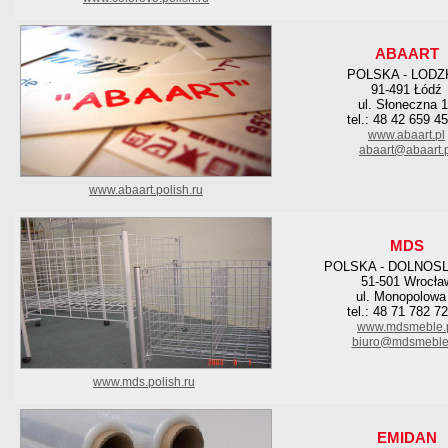
ABAART
POLSKA - LODZ
91-491 Łódź
ul. Słoneczna 
tel.: 48 42 659 4
www.abaart.pl
abaart@abaart.
www.abaart.polish.ru
MDS
POLSKA - DOLNOS
51-501 Wrocła
ul. Monopolowa
tel.: 48 71 782 7
www.mdsmeble.
biuro@mdsmeble
www.mds.polish.ru
EMIDAN