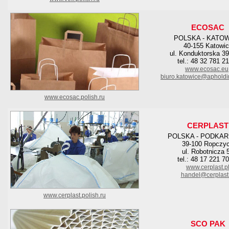
ECOSAC
POLSKA - KATO
40-155 Katowi
ul. Konduktorska 39
tel.: 48 32 781 2
www.ecosac.eu
biuro.katowice@apholdi
www.ecosac.polish.ru
CERPLAST
POLSKA - PODKAR
39-100 Ropczy
ul. Robotnicza 
tel.: 48 17 221 7
www.cerplast.p
handel@cerplast.
www.cerplast.polish.ru
SCO PAK