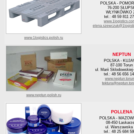
POLSKA - POMOR
76-200 SŁUPS
WŁYNKÓWKO 
tel.: 48 59 811 2
www.1logistics.co
elena.szewczuk@1logisti
www.1logistics.polish.ru
NEPTUN
POLSKA - KUJ
87-100 Torun
ul. Marii Sklodowskiej
tel.: 48 56 656 1
www.neptun.torun
tektura@neptun.tor
www.neptun.polish.ru
POLLENA
POLSKA - MAZOW
08-450 Łaskarz
ul. Warszawska
tel.: 48 25 684 5