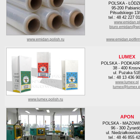
POLSKA - ŁÓDZ
95-200 Pabiani
Piłsudskiego 13
tel.: 48 42 227 0
www.emidan.pl
biuro.emidan@wp
www.emidan.polish.ru
www.emidan.polfir
LUMEX
POLSKA - PODKAR
38 - 400 Krosn
ul. Pużaka 51
tel.: 48 13 436 9
www.lumex.pl
lumex@lumex.p
www.lumex.polish.ru
APON
POLSKA - MAZOWI
96 - 300 Żyrard
ul. Niedziałkowski
tel.: 48 46 855 4