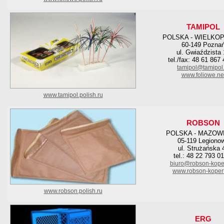
TAMIPOL
POLSKA - WIELKO
60-149 Pozna
ul. Gwiaździsta
tel./fax: 48 61 867
tamipol@tamipol.
www.foliowe.ne
www.tamipol.polish.ru
ROBSON
POLSKA - MAZOW
05-119 Legiono
ul. Strużańska 
tel.: 48 22 793 0
biuro@robson-koper
www.robson-kopert
www.robson.polish.ru
ERG