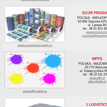
ECOR PRODU
POLSKA - WIELKO
62-060 Stęszew k/P
ul. Lipowa 6A
tel.: 48 61 813 4
www.ecorprod.p
ecorprod@ecorpro
www.ecorproduct.polish.ru
WFFG
POLSKA - MAZOWI
03-775 Warsza
ul. Kawęczyńska 9/
tel.: 48 22 511 2
www.wffg.pl
office@wffg.pl
www.wffg.polish.ru
1 LOGISTIC