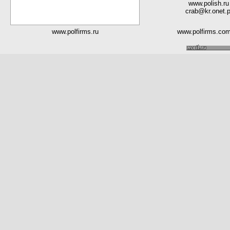
www.polish.ru
crab@kr.onet.p
www.polfirms.ru
www.polfirms.co