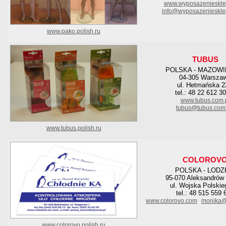
www.wyposazenieskle
info@wyposazenieskle
www.pako.polish.ru
TUBUS
POLSKA - MAZOWI
04-305 Warsza
ul. Hetmańska 
tel.: 48 22 612 3
www.tubus.com.
tubus@tubus.com.
www.tubus.polish.ru
COLOROV
POLSKA - LODZ
95-070 Aleksandrów 
ul. Wojska Polskie
tel.: 48 515 559 
www.colorovo.com
monika@
www.colorovo.polish.ru