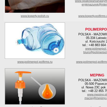
www.opakowanianawymia
erykmazurek@interi
www.koperty.polish.ru
www.koperty.polfirms
POLIMERPO
POLSKA - MAZOWI
05-334 Latowic
ul. Kościuszki 
tel.: +48 883 664
www.polimerpol.
biuro@polimerpol
www.polimerpol.polfirms.ru
www.polimerpol.polfirm
MEPING
POLSKA - MAZOWI
05-500 Piasecz
ul. Nowa 23C pok.
tel.: +48 22 855 7
www.meping.pl
maciej@meping.