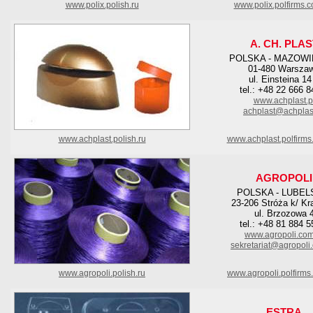
www.polix.polish.ru
www.polix.polfirms.
A. CH. PLAS
POLSKA - MAZOWI
01-480 Warsza
ul. Einsteina 14
tel.: +48 22 666 8
www.achplast.p
achplast@achplast
www.achplast.polish.ru
www.achplast.polfirms
AGROPOLI
POLSKA - LUBEL
23-206 Stróża k/ Kr
ul. Brzozowa 
tel.: +48 81 884 5
www.agropoli.com
sekretariat@agropoli
www.agropoli.polish.ru
www.agropoli.polfirms
ESTRA