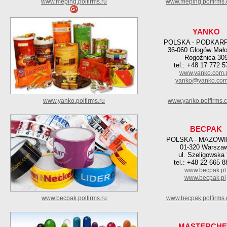
www.meping.polfirms.ru
www.meping.polfirms
YANKO
POLSKA - PODKAR
36-060 Głogów Mało
Rogoźnica 30
tel.: +48 17 772 5
www.yanko.com.
yanko@yanko.com
www.yanko.polfirms.ru
www.yanko.polfirms.
BECPAK
POLSKA - MAZOWI
01-320 Warsza
ul. Szeligowska
tel.: +48 22 665 8
www.becpak.pl
www.becpak.pl
www.becpak.polfirms.ru
www.becpak.polfirms
MASTERCH