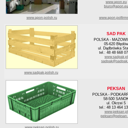
www.apon.eu
biuro@apon.e
www.apon.polish.ru
www.apon.polfirm
SAD PAK
POLSKA - MAZOWI
05-620 Błędó
ul. Dądbrówka Sta
tel.: 48 48 668 0
www.sadpak.pl
sadpak@sadpak.
www.sadpak.polish.ru
PEKSAN
POLSKA - PODKAR
58-500 SANO
ul. Okrzei 5
tel.: 48 13 464 1
www.peksan.pl
peksan@peksan.
www.peksan.polish.ru