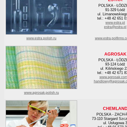
POLSKA - ŁÓDZ
91-329 Łódź
ul. Limanowskieg
tel.: +48 42 651 0
www.estra.pl
estra@estra.pl
www.estra.polish.ru
www.estra.polfirms.
AGROSAK
POLSKA - ŁÓDZ
93-124 Łódź
ul. Kilińskiego 
tel.: +48 42 671 8
www.agrosak.com
handlowy@agrosak.c
www.agrosak.polish.ru
CHEMLAN
POLSKA - ZACH
73-110 Stargard Szcz
ul. Usługowa 