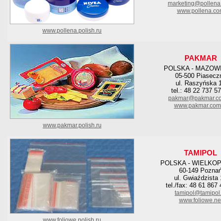
marketing@pollena
www.pollena.c
www.pollena.polish.ru
PAKMAR
POLSKA - MAZOW
05-500 Piasecz
ul. Raszyńska 
tel.: 48 22 737 5
pakmar@pakmar.co
www.pakmar.com.
www.pakmar.polish.ru
TAMIPOL
POLSKA - WIELKO
60-149 Pozna
ul. Gwiaździsta
tel./fax: 48 61 867
tamipol@tamipol.
www.foliowe.ne
www.foliowe.polish.ru