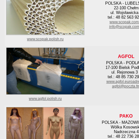
POLSKA - LUBEL
22-100 Chełm
ul. Wojsławicka
tel.: 48 82 563 9
www.scopak.com.
info@scopak.com
www.scopak.polish.ru
AGFOL
POLSKA - PODL
17-100 Bielsk Pod
ul. Rejonowa 3
tel.: 48 85 730 2
www.agfol.euroadre
agfol@poczta.f
www.agfol.polish.ru
PAKO
POLSKA - MAZOWI
Wólka Kosows
Nadrzeczna 4
tel.: 48 22 736 2