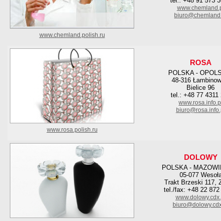
tel.: +48 91 573 
www.chemland.
biuro@chemland.
www.chemland.polish.ru
ROSA
POLSKA - OPOL
48-316 Łambinow
Bielice 96
tel.: +48 77 4311
www.rosa.info.p
biuro@rosa.info.
www.rosa.polish.ru
DOLOWY
POLSKA - MAZOWI
05-077 Wesoł
Trakt Brzeski 117, 
tel./fax: +48 22 872
www.dolowy.cdx.
biuro@dolowy.cdx