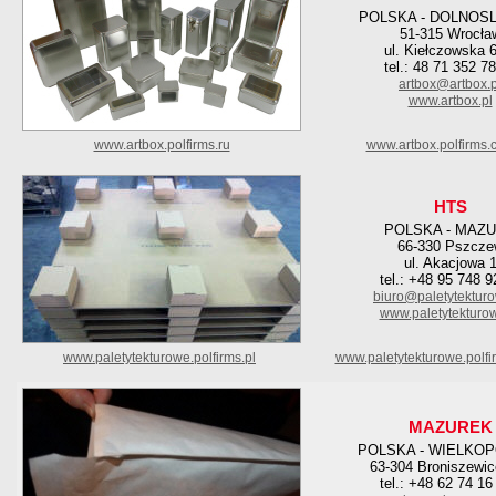
POLSKA - DOLNOS
51-315 Wrocła
ul. Kiełczowska 
tel.: 48 71 352 7
artbox@artbox.p
www.artbox.pl
www.artbox.polfirms.ru
www.artbox.polfirms.
HTS
POLSKA - MAZ
66-330 Pszcze
ul. Akacjowa 
tel.: +48 95 748 9
biuro@paletytekturo
www.paletytekturow
www.paletytekturowe.polfirms.pl
www.paletytekturowe.polf
MAZUREK
POLSKA - WIELKO
63-304 Broniszewic
tel.: +48 62 74 16