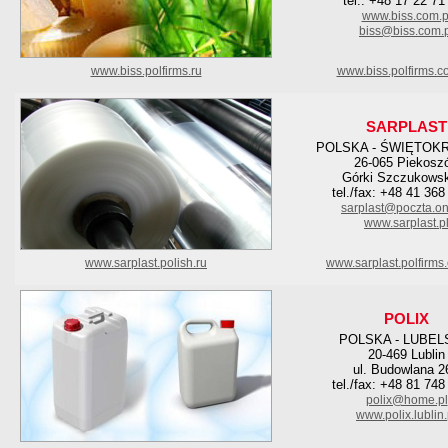
tel.: +48 17 22 71
www.biss.com.p
biss@biss.com.
www.biss.polfirms.ru
www.biss.polfirms.c
SARPLAST
POLSKA - ŚWIĘTOK
26-065 Piekosz
Górki Szczukowsk
tel./fax: +48 41 368
sarplast@poczta.on
www.sarplast.p
www.sarplast.polish.ru
www.sarplast.polfirms
POLIX
POLSKA - LUBEL
20-469 Lublin
ul. Budowlana 2
tel./fax: +48 81 748
polix@home.pl
www.polix.lublin.