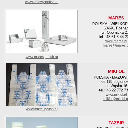
www.dolowy.polish.ru
MARES
POLSKA - WIELKO
60-691 Pozna
ul. Obornicka 2
tel.: 48 61 8 44 2
www.mares.pl
mares@mares.p
www.mares.polish.ru
MIKFOL
POLSKA - MAZOWI
05-119 Legiono
ul. Wąska 16
tel.: 48 22 772 7
www.mikfol.pl
mikfol@mikfol.p
www.mikfol.polish.ru
TAZBIR