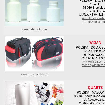
POLSKA - ZACH
Koszalin
76-039 Biesieki
Stare Bielice 4
tel./fax: 48 94 316
www.butelki-tazbir
tazbir@edata.net
www.tazbir.polish.ru
WIDAN
POLSKA - DOLNOS
58-250 Pieszy
ul. Piastowska
tel.: 48 697 059 
www.widan.com.
widan@widan.com
www.widan.polish.ru
QUARTZ
POLSKA - MAZOWI
05-100 Nowy Dwór Ma
ul. Nowołęczna
tel./fax: 48 22 775