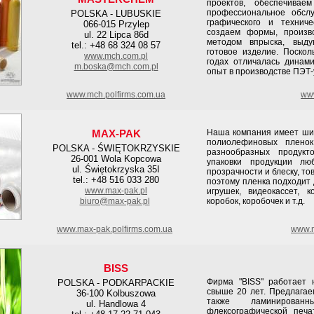
проектов, обеспечивае
профессиональное обсл
POLSKA - LUBUSKIE
графического и технич
066-015 Przylep
создаем формы, произв
ul. 22 Lipca 86d
методом впрыска, выду
tel.: +48 68 324 08 57
готовое изделие. Поско
www.mch.com.pl
годах отличалась динам
m.boska@mch.com.pl
опыт в производстве ПЭТ-
www.mch.polfirms.com.ua
www
MAX-PAK
Наша компания имеет ши
полиолефиновых пленок
POLSKA - ŚWIĘTOKRZYSKIE
разнообразных продукт
26-001 Wola Kopcowa
упаковки продукции лю
ul. Świętokrzyska 35I
прозрачности и блеску, т
tel.: +48 516 033 280
поэтому пленка подходит д
www.max-pak.pl
игрушек, видеокассет, к
biuro@max-pak.pl
коробок, коробочек и т.д.
www.max-pak.polfirms.com.ua
www.m
BISS
Фирма "BISS" работает 
POLSKA - PODKARPACKIE
свыше 20 лет. Предлагае
36-100 Kolbuszowa
также ламинирова
ul. Handlowa 4
флексографической печ