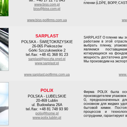
tel.: +48 17 22 71 043
пленки (LDPE, BOPP, CAST
www.biss.com.pl
biss@biss.com.pl
www.biss.polfirms.com.ua
www
SARPLAST
SARPLAST О пленке мы зн
работаем в этой отрасл
POLSKA - ŚWIĘTOKRZYSKIE
выбрать пленку, упаков
26-065 Piekoszów
являемся поставщик
Górki Szczukowskie 2
котирующихся на фондов
tel./fax: +48 41 368 91 23
мощность достаточна для
sarplast@poczta.onet.pl
Мы производим на экспорт
www.sarplast.pl
www.sarplast.polfirms.com.ua
www.s
POLIX
Фирма POLIX была осн
производителем упаковок
POLSKA - LUBELSKIE
G, предназначенных дл
20-469 Lublin
основном для жидких удо
ul. Budowlana 26A
бытовой химии. Постоя
tel./fax: +48 81 748 93 90
процессов и технолог
polix@home.pl
сотрудники, гарантируют 
www.polix.lublin.pl