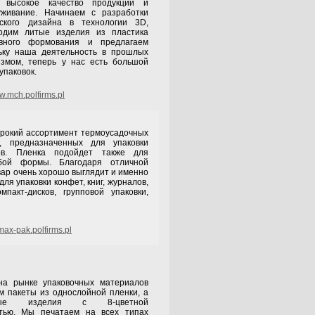
м высокое качество продукции и
уживание. Начинаем с разработки
еского дизайна в технологии 3D,
одим литые изделия из пластика
вного формования и предлагаем
льку наша деятельность в прошлых
измом, теперь у нас есть большой
упаковок.
.mch.polfirms.pl
рокий ассортимент термоусадочных
, предназначенных для упаковки
ов. Пленка подойдет также для
бой формы. Благодаря отличной
овар очень хорошо выглядит и именно
ля упаковки конфет, книг, журналов,
омпакт-дисков, групповой упаковки,
ax-pak.polfirms.pl
на рынке упаковочных материалов
м пакеты из однослойной пленки, а
нные изделия с 8-цветной
атью. Мы печатаем на всех типах