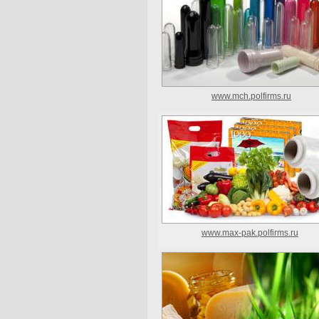
www.mch.polfirms.ru
www.max-pak.polfirms.ru