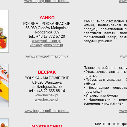
www.meping.polfirms.com.ua
www.
YANKO
YANKO виробляє: плівку з
POLSKA - PODKARPACKIE
кульки, поліетиленові 
36-060 Głogów Małopolski
продукції, поліетиленові п
Rogoźnica 309
пластикові пакети, пап
tel.: +48 17 772 57 20
фольгований папір, лам
www.yanko.com.pl
вакуумні упаковки.
yanko@yanko.com.pl
www.yanko.polfirms.com.ua
www.
Пленки - стрейч-пленка, 
BECPAK
• Упаковочные ленты – к
печатью
POLSKA - MAZOWIECKIE
• Тубусы для упаковки –
01-320 Warszawa
тубусы
ul. Szeligowska 73
• Безопасные конверт
tel.: +48 22 665 88 14
прослойкой
www.becpak.pl
• Упаковочная бумага
www.becpak.pl
• Наполнители - пеноп
вспененный полиэтилен
www.becpak.polfirms.com.ua
www.
MASTERCHEM Предлаг
MASTERCHEM