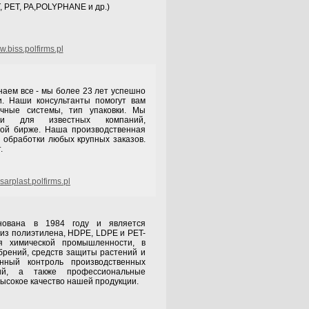
, PET, PA,POLYPHANE и др.)
.biss.polfirms.pl
аем все - мы более 23 лет успешно
и. Наши консультанты помогут вам
очные системы, тип упаковки. Мы
ами для известных компаний,
ой бирже. Наша производственная
 обработки любых крупных заказов.
.
arplast.polfirms.pl
ована в 1984 году и является
 из полиэтилена, HDPE, LDPE и PET-
я химической промышленности, в
брений, средств защиты растений и
нный контроль производственных
ий, а также профессиональные
высокое качество нашей продукции.