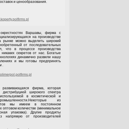
поставок и ценообразования.
koperty.polfirms.pl
в окрестностях Варшавы, фирма с
ециализирующаяся на производстве
На рынке можно выделить широкий
риобретенный от последовательных
л, что в процессе производства
 никаких секретов от нас. Богатые
хнологиях динамично развили нашу
влениях и мы готовы предпринять
 .
limerpol.polfirms.pl
 развивающаяся фирма, которая
 дистрибуцией широкого спектра
 используемой в косметической и
ромышленности.Некоторые из
уктов мы имеем в постоянном
х оптовом количестве (минимальное
рная упаковка). Другие продукты
аз напрямую от производителей