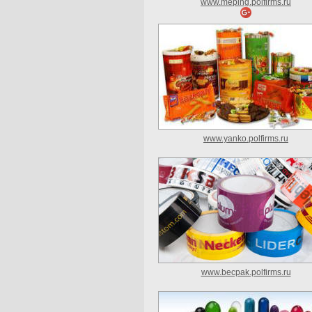
www.meping.polfirms.ru
www.yanko.polfirms.ru
www.becpak.polfirms.ru