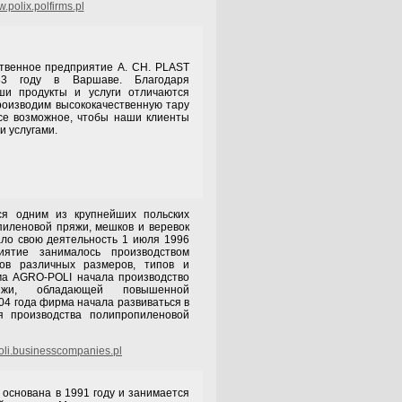
.polix.polfirms.pl
нное предприятие A. CH. PLAST
3 году в Варшаве. Благодаря
ши продукты и услуги отличаются
роизводим высококачественную тару
се возможное, чтобы наши клиенты
и услугами.
я одним из крупнейших польских
иленовой пряжи, мешков и веревок
ало свою деятельность 1 июля 1996
иятие занималось производством
ов различных размеров, типов и
ма AGRO-POLI начала производство
ряжи, обладающей повышенной
04 года фирма начала развиваться в
я производства полипропиленовой
li.businesscompanies.pl
вана в 1991 году и занимается