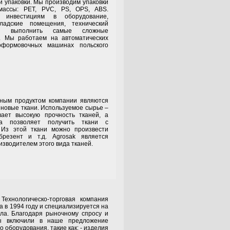
й упаковки. Мы производим упаковки
массы: PET, PVC, PS, OPS, ABS.
 инвестициям в оборудование,
ладские помещения, технический
м выполнить самые сложные
ы. Мы работаем на автоматических
формовочных машинах польского
родуктом компании являются
еновые ткани. Используемое сырье –
вает высокую прочность тканей, а
ва позволяет получить ткани с
. Из этой ткани можно произвести
 брезент и т.д. Agrosak является
зводителем этого вида тканей.
ическо-торговая компания
в 1994 году и специализируется на
ла. Благодаря рыночному спросу и
ы включили в наше предложение
 оборудования, такие как: - изделия