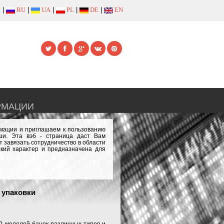
|
RU
|
UA
|
PL
|
DE
|
EN
РМАЦИИ
рмации и приглашаем к пользованию
и. Эта вэб - страница даст Вам
 завязать сотрудничество в области
кий характер и предназначена для
упаковки