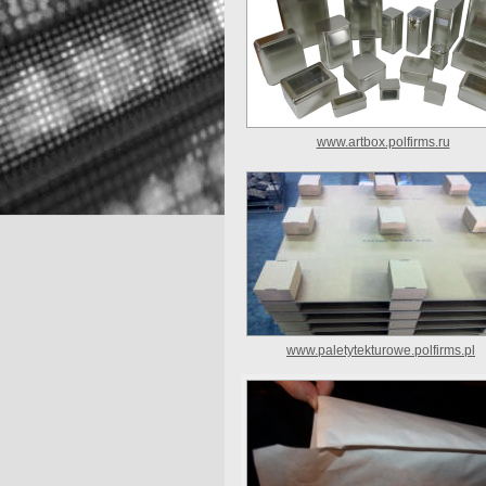
www.artbox.polfirms.ru
www.paletytekturowe.polfirms.pl