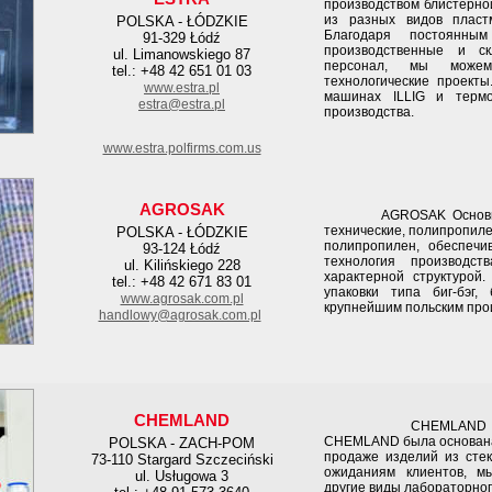
производством блистерно
из разных видов пласт
POLSKA - ŁÓDZKIE
Благодаря постоянным
91-329 Łódź
производственные и ск
ul. Limanowskiego 87
персонал, мы може
tel.: +48 42 651 01 03
технологические проект
www.estra.pl
машинах ILLIG и термо
estra@estra.pl
производства.
www.estra.polfirms.com.us
AGROSAK
AGROSAK Основным п
технические, полипропил
POLSKA - ŁÓDZKIE
полипропилен, обеспечи
93-124 Łódź
технология производст
ul. Kilińskiego 228
характерной структурой
tel.: +48 42 671 83 01
упаковки типа биг-бэг,
www.agrosak.com.pl
крупнейшим польским прои
handlowy@agrosak.com.pl
CHEMLAND
CHEMLAND Технолог
CHEMLAND была основана 
POLSKA - ZACH-POM
продаже изделий из стек
73-110 Stargard Szczeciński
ожиданиям клиентов, м
ul. Usługowa 3
другие виды лабораторного