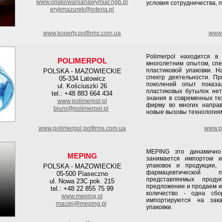
www.opakowanianawymiar.ngb.pl
условия сотрудничества, 
erykmazurek@interia.pl
www.koperty.polfirms.com.ua
www.
Polimerpol находится 
POLIMERPOL
многолетним опытом, сп
пластиковой упаковки. 
POLSKA - MAZOWIECKIE
спектр деятельности. П
05-334 Latowicz
поколений опыт показа
ul. Kościuszki 26
пластиковых бутылок нет
tel.: +48 883 664 434
знания в современных те
www.polimerpol.pl
фирму во многих напра
biuro@polimerpol.pl
новые вызовы технологиям
www.polimerpol.polfirms.com.ua
www.po
MEPING это динамично
MEPING
занимается импортом и
упаковок и продукции,
POLSKA - MAZOWIECKIE
фармацевтической п
05-500 Piaseczno
представляемых прод
ul. Nowa 23C pok. 215
предложении и продаем и
tel.: +48 22 855 75 99
количество - одна сбо
www.meping.pl
импортируются на зак
maciej@meping.pl
упаковки.