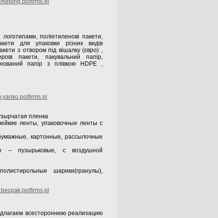
meping.polfirms.pl
 логотипами, поліетиленові пакети,
пакети для упаковки різних видів
акети з отвором під вішалку (євро) ,
ерові пакети, пакувальний папір,
інований папір з плівкою HDPE ,
yanko.polfirms.pl
пузырчатая пленка
лейкие ленты, упаковочные ленты с
 бумажные, картонные, рассылочные
ы – пузырьковые, с воздушной
олистирольные шарики(гранулы),
becpak.polfirms.pl
аем всестороннюю реализацию