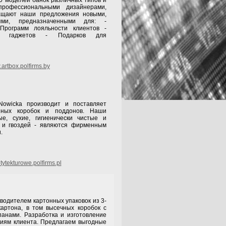
 моделей банок различных типов и
рофессиональными дизайнерами,
гащают наши предложения новыми,
ями, предназначенными для: -
Программ лояльности клиентов -
ных гаджетов - Подарков для
artbox.polfirms.by
owicka производит и поставляет
нных коробок и поддонов. Наши
ые, сухие, гигиенически чистые и
 и гвоздей - являются фирменным
.
ytekturowe.polfirms.pl
одителем картонных упаковок из 3-
картона, в том высечных коробок с
анами. Разработка и изготовление
ниям клиента. Предлагаем выгодные