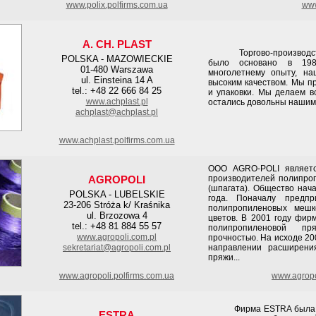
www.polix.polfirms.com.ua
www
A. CH. PLAST
Торгово-производстве
POLSKA - MAZOWIECKIE
было основано в 198
01-480 Warszawa
многолетнему опыту, на
ul. Einsteina 14 A
высоким качеством. Мы п
tel.: +48 22 666 84 25
и упаковки. Мы делаем в
www.achplast.pl
остались довольны нашим
achplast@achplast.pl
www.achplast.polfirms.com.ua
ООО AGRO-POLI являетс
AGROPOLI
производителей полипроп
(шпагата). Общество нач
POLSKA - LUBELSKIE
года. Поначалу предпр
23-206 Stróża k/ Kraśnika
полипропиленовых мешк
ul. Brzozowa 4
цветов. В 2001 году фир
tel.: +48 81 884 55 57
полипропиленовой п
www.agropoli.com.pl
прочностью. На исходе 20
sekretariat@agropoli.com.pl
направлении расширени
пряжи...
www.agropoli.polfirms.com.ua
www.agropo
Фирма ESTRA была осно
ESTRA