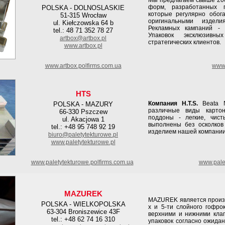
Мы предлагаем свыше 200
форм, разработанных п
POLSKA - DOLNOSLASKIE
которые регулярно обо
51-315 Wrocław
оригинальными издели
ul. Kiełczowska 64 b
Рекламных кампаний - 
tel.: 48 71 352 78 27
Упаковок эксклюзив
artbox@artbox.pl
стратегических клиентов.
www.artbox.pl
www.artbox.polfirms.com.ua
www.
HTS
Компания H.T.S.
Beata N
POLSKA - MAZURY
различные виды карто
66-330 Pszczew
поддоны - легкие, чист
ul. Akacjowa 1
выполнены без осколков
tel.: +48 95 748 92 19
изделием нашей компании
biuro@paletytekturowe.pl
www.paletytekturowe.pl
www.paletytekturowe.polfirms.com.ua
www.palet
MAZUREK
MAZUREK является произв
POLSKA - WIELKOPOLSKA
х и 5-ти слойного гофро
63-304 Broniszewice 43F
верхними и нижними клап
tel.: +48 62 74 16 310
упаковок согласно ожида