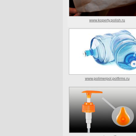
www.koperty.polish.ru
www.polimerpol.polfirms.ru