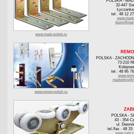
POLSKA - MA
32-447 Si
Łyczanka
tel.: 48 12 2
www.marks
biuro@mark
www.mark.polish.ru
REM
POLSKA - ZACHOD
73-210 
Kolejowa
tel.: 48 95 7
www.remo
marketing@r
www.remor.polish.ru
ZAB
POLSKA - S
43 - 354 C
ul. Dwors
tel./fax.: 48 3
www.zabi.c