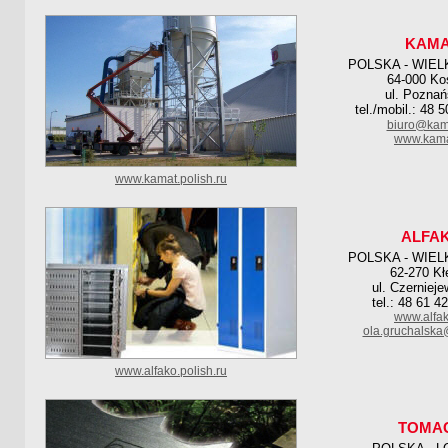
KAMA
POLSKA - WIE
64-000 Ko
ul. Poznań
tel./mobil.: 48 
biuro@kama
www.kama
www.kamat.polish.ru
ALFA
POLSKA - WIE
62-270 Kł
ul. Czerniej
tel.: 48 61 4
www.alfak
ola.gruchalska
www.alfako.polish.ru
TOMA