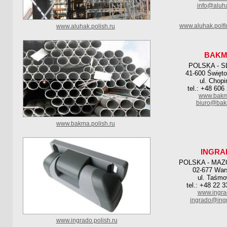
info@aluha
www.aluhak.polf
www.aluhak.polish.ru
BAK
POLSKA - S
41-600 Święto
ul. Chopi
tel.: +48 606
www.bakm
biuro@bak
www.bakma.polish.ru
INGRA
POLSKA - MAZ
02-677 Wa
ul. Taśmo
tel.: +48 22 
www.ingra
ingrado@ingr
www.ingrado.polish.ru