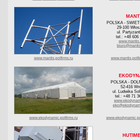
MANT
POLSKA - SWIE
29-100 Wło
ul. Partyzan
tel.: +48 606
www.mantis.
biuro@mantis
www.mantis.polfirms.ru
www.mantis.polf
EKODYN
POLSKA - DOL
52-416 Wr
ul. Ludwika So
tel.: +48 71 
www.ekodynami
eko@ekodynami
www.ekodynamic.polfirms.ru
www.ekodynamic.po
HUTIM