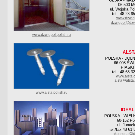
POLSKA - MAZ
06-500 M
ul. Wojska Po
tel.: 48 23 6
www.dzwigp
dzwigpol@dzwi
www.dzwigpol.polish.ru
ALST
POLSKA - DOL
66-008 ŚW
PIASKI
tel.: 48 68 3
www.alsta.
alsta@alsta
www.alsta.polish.ru
IDEAL 
POLSKA - WIEL
60-152 P
ul. Junac
tel./fax 48 61
akcesoria@id