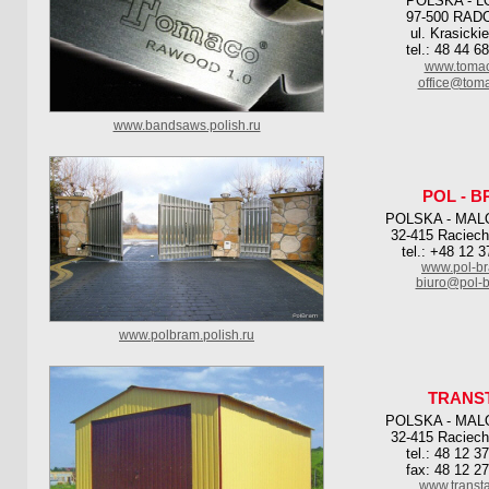
POLSKA - L
97-500 RA
ul. Krasicki
tel.: 48 44 6
www.tomac
office@toma
www.bandsaws.polish.ru
POL - 
POLSKA - MAL
32-415 Raciech
tel.: +48 12 
www.pol-br
biuro@pol-b
www.polbram.polish.ru
TRANS
POLSKA - MAL
32-415 Raciech
tel.: 48 12 3
fax: 48 12 2
www.transt