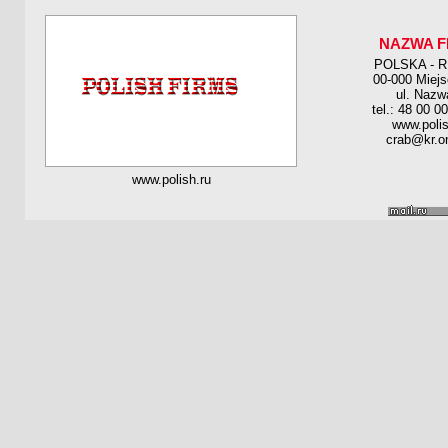
NAZWA F
POLSKA - 
00-000 Miej
ul. Nazw
tel.: 48 00 0
www.polis
crab@kr.on
www.polish.ru