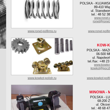
POLSKA - KUJAWS
89-410 Wię
ul. Starodwo
tel.: 48 52 3
www.ronet.
ronet@ronet
www.ronet.polfirms.ru
www.ronet.polfi
KOW-K
POLSKA - MAZ
06-500 M
ul. Napoleo
tel./fax: +48 2
www.kowkot
kowkot@poczta
www.kowkot.polish.ru
www.kowkot.polf
MINOWA - 
POLSKA - L
68-200 Ż
ul. Okrze
tel.: 48 68 4