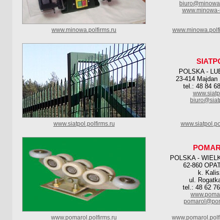
biuro@minowa-
www.minowa-m
www.minowa.polfirms.ru
www.minowa.polf
SIATP
POLSKA - LU
23-414 Majdan 
tel.: 48 84 6
www.siatp
biuro@siat
www.siatpol.polfirms.ru
www.siatpol.po
POMA
POLSKA - WIEL
62-860 OP
k. Kali
ul. Rogatk
tel.: 48 62 7
www.pomar
pomarol@pom
www.pomarol.polfirms.ru
www.pomarol.polf