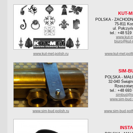
KUT-M
POLSKA - ZACHOD
75-811 Kos
ul. Połczyń
tel.: +48 519
www.kut-m
biuro@kut-
www.kut-met.polish.ru
www.kut-met.polf
SIM-B
POLSKA - MAŁ
32-040 Świątn
Rzeszotar
tel.: +48 693
simbud@id
www.sim-bud.s
www.sim-bud.polish.ru
www.sim-bud.polf
INST