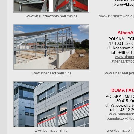
biuro@kk.op
www.kk-rusztowania.polfirms.ru
www.kk-rusztowania.
AthenA 
POLSKA - PO
17-100 Bielsk
ul. Kazanowski
tel.: +48 661
www.athena
athenaart@po
www.athenaart.polish.ru
www.athenaart.pol
BUMA FA
POLSKA - MAŁ
30-415 K
ul. Wadowicka 6
tel.: +48 12 
www.bumafacto
bumafactory@bu
www.buma.polish.ru
www.buma.polfi