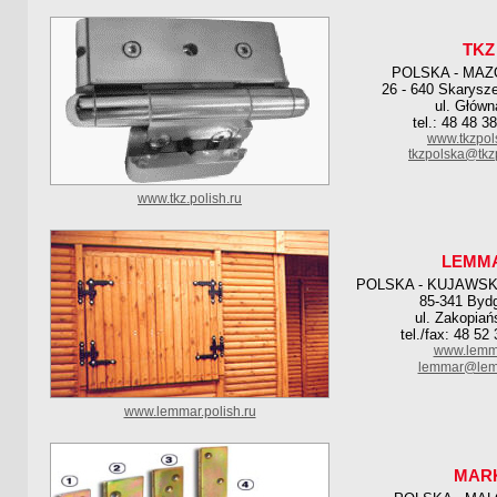
TKZ
POLSKA - MAZ
26 - 640 Skarysz
ul. Główn
tel.: 48 48 3
www.tkzpol
tkzpolska@tkz
www.tkz.polish.ru
LEMM
POLSKA - KUJAWSK
85-341 Byd
ul. Zakopiań
tel./fax: 48 52
www.lemma
lemmar@lem
www.lemmar.polish.ru
MAR