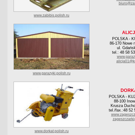
biuro@zab
www.zabibis.polish.ru
ALIC
POLSKA - 
86-170 Nowe n
ul. Gdańs
tel.: 48 58 5
www.garazy
alicja01@ko
www.garazyki.polish.ru
DORK
POLSKA - KU
88-100 Inow
Krusza Duch
tel./fax.:48 52
www.zageszcz
zageszczark
www.dorkat.polish.ru