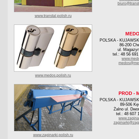
biuro@trans
www.transtal.polish.ru
MED
POLSKA - KUJAWS
86-200 Ch
ul. Magazy
tel.: 48 56 69
www.medo
medos@med
www.medos.polish.ru
PROD - 
POLSKA - KUJAWS
89-506 K
Żalno ul. Dwo
tel.: 48 607
www.zaginar
zaginarki@zagi
www.zaginarki.polish.ru