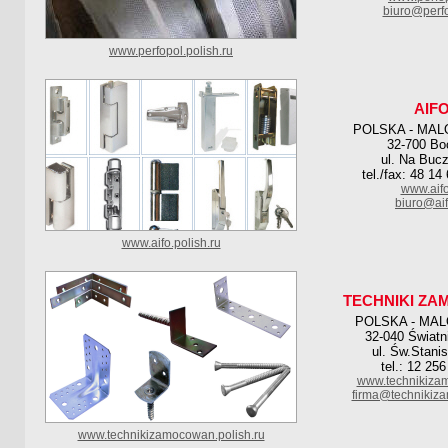
biuro@perfo
www.perfopol.polish.ru
AIF
POLSKA - MAL
32-700 Bo
ul. Na Buc
tel./fax: 48 14
www.aifo
biuro@aif
www.aifo.polish.ru
TECHNIKI Z
POLSKA - MA
32-040 Światn
ul. Św.Stani
tel.: 12 25
www.technikiza
firma@technikiz
www.technikizamocowan.polish.ru