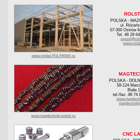
ROLST
POLSKA - MAZ
ul. Różańs
07-300 Ostrów 
Tel. 48 29 6
export@rols
www.rolsta
www.rolstal.POLFIRMS.ru
MAGTEC
POLSKA - DOL
58-124 Marc
Biała 
tel./fax: 48 74
www.magtech
magtechnik
www.magtechnik.polish.ru
CNC L