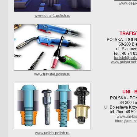
www.ideal-
www.ideal-1.polish.ru
TRAFIS
POLSKA - DOL
58-260 Bi
ul. Piastow
tel.: 48 74 8
trafistel@puls
www.pulsar.net.p
www.trafistel.polish.ru
UNI - 
POLSKA - PO
84-300 Lę
ul. Bolesława Krz
tel.:/fax: 48 5
www.uni-bi
biuro@uni-b
www.unibis.polish.ru