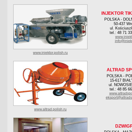
INJEKTOR TIK
POLSKA - DOL
50-437 Wr
ul. Kościusz
tel.: 48 71 3
www.iniekt
info@iniekt
www.iniektor.polish.ru
ALTRAD S
POLSKA - PO
15-617 BIA
ul. NOWOSI
tel.: 48 85 6
www.altradsp
eksport@altrad
www.altrad.polish.ru
DZWIG