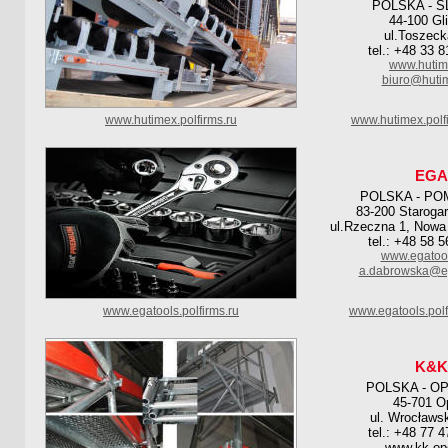
POLSKA - S
44-100 Gl
ul.Toszeck
tel.: +48 33 
www.hutim
biuro@hutim
www.hutimex.polfirms.ru
www.hutimex.polf
EGA
POLSKA - PO
83-200 Staroga
ul.Rzeczna 1, Nowa
tel.: +48 58 
www.egatoo
a.dabrowska@e
www.egatools.polfirms.ru
www.egatools.pol
K&K
POLSKA - O
45-701 O
ul. Wrocławs
tel.: +48 77 
www.kk.opo