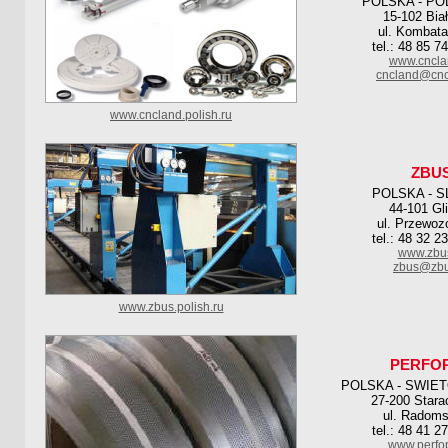
POLSKA - PO
15-102 Bia
ul. Kombata
tel.: 48 85 7
www.cncla
cncland@cnc
www.cncland.polish.ru
ZBU
POLSKA - S
44-101 Gl
ul. Przewoz
tel.: 48 32 2
www.zbus
zbus@zbu
www.zbus.polish.ru
PERFO
POLSKA - SWIE
27-200 Stara
ul. Radoms
tel.: 48 41 2
www.perfop