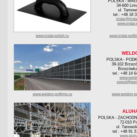
POLSKA - MAŁ
34-600 Li
ul. Tarnow
tel.: +48 18 
instar@instar
www.instar.
www.instar.polish.ru
www.instar.polf
WELD
POLSKA - POD
39-102 Brzez
Brzezówk
tel.: +48 14 
www.weldo
export@wel
www.weldon.polfirms.ru
www.weldon.po
ALUH
POLSKA - ZACHOD
72-010 Po
ul. Tanows
tel.: +48 91 
www.aluha