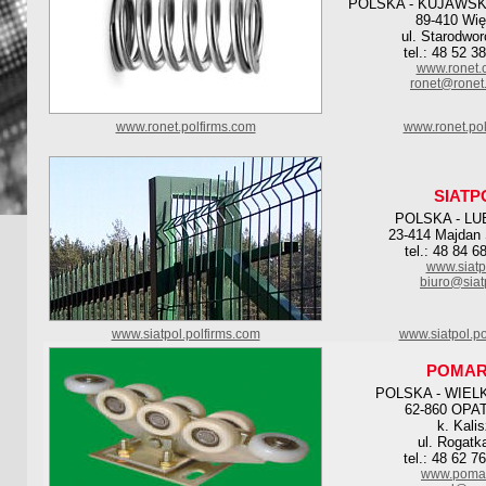
POLSKA - KUJAWSK
89-410 Wię
ul. Starodwo
tel.: 48 52 3
www.ronet.
ronet@ronet
www.ronet.polfirms.com
www.ronet.pol
SIATP
POLSKA - LU
23-414 Majdan 
tel.: 48 84 6
www.siatp
biuro@siat
www.siatpol.polfirms.com
www.siatpol.po
POMA
POLSKA - WIEL
62-860 OP
k. Kali
ul. Rogatk
tel.: 48 62 7
www.pomar