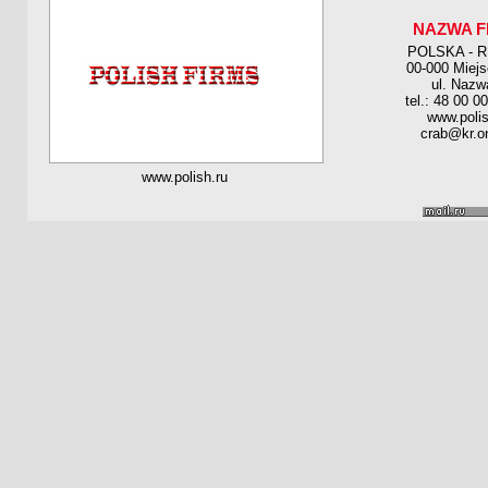
NAZWA F
POLSKA - 
00-000 Miej
ul. Nazw
tel.: 48 00 0
www.polis
crab@kr.on
www.polish.ru