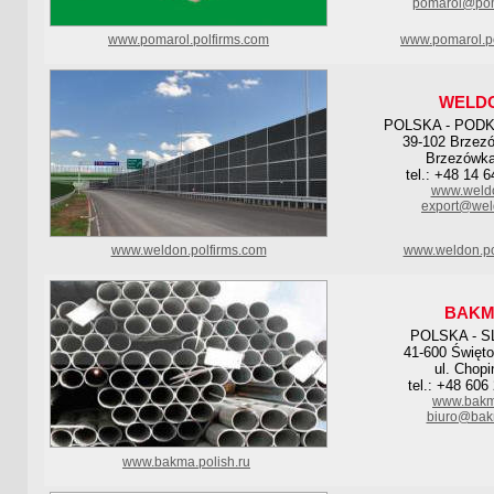
pomarol@pom
www.pomarol.polfirms.com
www.pomarol.po
WELD
POLSKA - POD
39-102 Brzez
Brzezówk
tel.: +48 14 
www.weldo
export@wel
www.weldon.polfirms.com
www.weldon.po
BAK
POLSKA - S
41-600 Święto
ul. Chopi
tel.: +48 606
www.bakm
biuro@bak
www.bakma.polish.ru