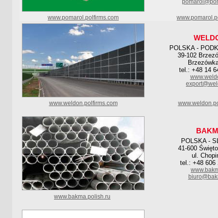
pomarol@pom
www.pomarol.polfirms.com
www.pomarol.po
WELD
POLSKA - POD
39-102 Brzez
Brzezówk
tel.: +48 14 
www.weldo
export@wel
www.weldon.polfirms.com
www.weldon.po
BAK
POLSKA - S
41-600 Święto
ul. Chopi
tel.: +48 606
www.bakm
biuro@bak
www.bakma.polish.ru