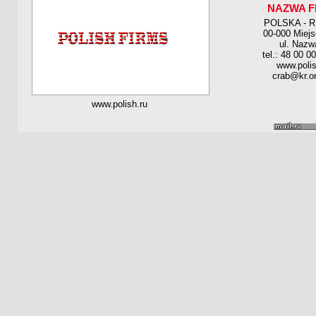
NAZWA F
POLSKA - 
00-000 Miej
ul. Nazw
tel.: 48 00 0
www.polis
crab@kr.on
www.polish.ru