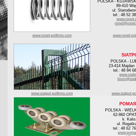
POLSKA - KUJAWSK
89-410 Wię
ul. Starodwo
tel.: 48 52 3
www.ronet.
ronet@ronet
www.ronet.polfirms.com
www.ronet.pol
SIATP
POLSKA - LU
23-414 Majdan 
tel.: 48 84 6
www.siatp
biuro@siat
www.siatpol.polfirms.com
www.siatpol.po
POMA
POLSKA - WIEL
62-860 OP
k. Kali
ul. Rogatk
tel.: 48 62 7
www.pomar