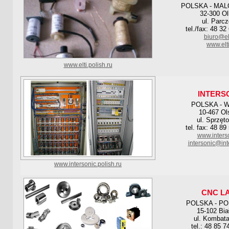
POLSKA - MA
32-300 O
ul. Parcz
tel./fax: 48 32
biuro@elt
www.elti
www.elti.polish.ru
INTERS
POLSKA - 
10-467 Ol
ul. Sprzęt
tel. fax: 48 89
www.interso
intersonic@int
www.intersonic.polish.ru
CNC L
POLSKA - P
15-102 Bia
ul. Kombat
tel.: 48 85 7