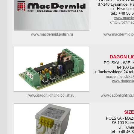
87-148 Łysomice, P
ul. Hewelius
tel.: +48 56 
www.macder
kmtbiuro@mac
www.macdermid.polish.ru
www.macdermid.po
DAGON LI
POLSKA - WIE
64-100 L
ul.Jackowskiego 24 tel
maciej.mendyka
www.dagonlig
www.dagonlighting.polish.ru
www.dagonlighting.p
SIZE
POLSKA - MA
96-100 Skie
ul. Tuwi
tel.: +48 46 