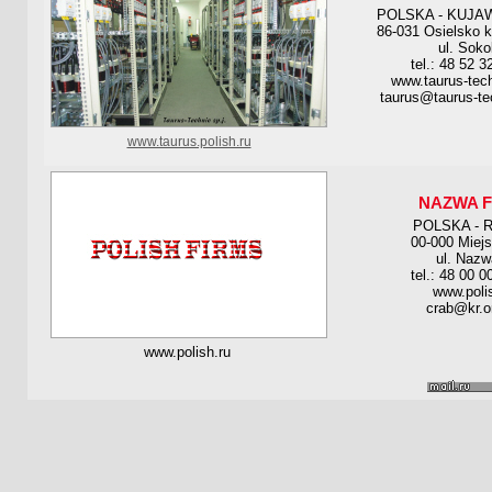
POLSKA - KUJA
86-031 Osielsko 
ul. Soko
tel.: 48 52 3
www.taurus-tec
taurus@taurus-te
www.taurus.polish.ru
NAZWA F
POLSKA - 
00-000 Miej
ul. Nazw
tel.: 48 00 0
www.poli
crab@kr.o
www.polish.ru