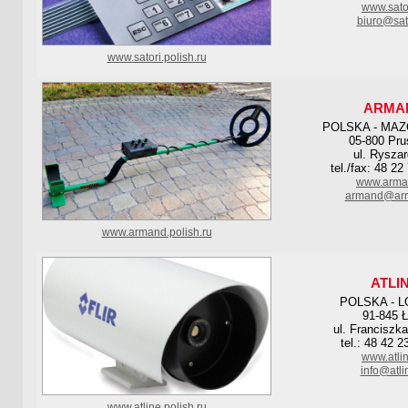
www.sator
biuro@sato
www.satori.polish.ru
ARMA
POLSKA - MA
05-800 Pr
ul. Rysza
tel./fax: 48 22
www.arma
armand@arm
www.armand.polish.ru
ATLI
POLSKA - L
91-845 
ul. Franciszk
tel.: 48 42 2
www.atlin
info@atli
www.atline.polish.ru