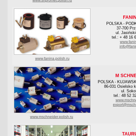
www.snpromet.polish.ru
FANI
POLSKA - POD
37-700 Pr
ul. Jasińsk
tel.: + 48 16 
www.fanin
info@fani
www.fanina.polish.ru
M SCHNE
POLSKA - KUJAWS
86-031 Osielsko 
ul. Soko
tel.: 48 52 3
www.mschne
export@mschn
www.mschneider.polish.ru
TAUR