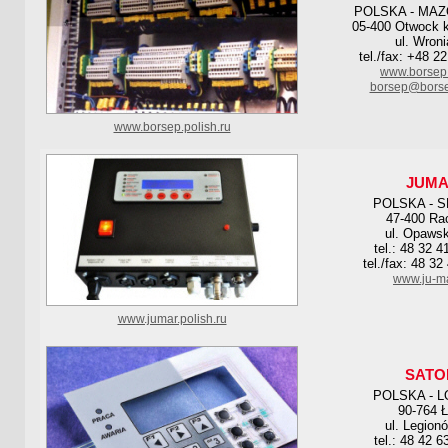
POLSKA - MA
05-400 Otwock 
ul. Wroni
tel./fax: +48 2
www.borsep
borsep@borse
www.borsep.polish.ru
JUM
POLSKA - S
47-400 Ra
ul. Opaws
tel.: 48 32 4
tel./fax: 48 32
www.ju-m
www.jumar.polish.ru
SATO
POLSKA - L
90-764 
ul. Legion
tel.: 48 42 6