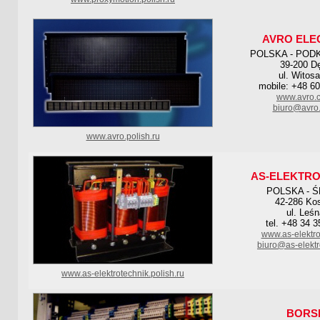
AVRO ELE
POLSKA - POD
39-200 D
ul. Witosa
mobile: +48 6
www.avro.
biuro@avro
www.avro.polish.ru
AS-ELEKTRO
POLSKA - Ś
42-286 Ko
ul. Leśn
tel. +48 34 3
www.as-elektro
biuro@as-elektr
www.as-elektrotechnik.polish.ru
BORS