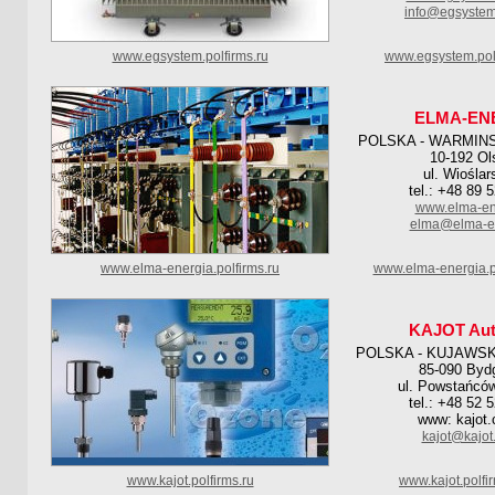
info@egsystem
www.egsystem.polfirms.ru
www.egsystem.pol
ELMA-EN
POLSKA - WARMIN
10-192 Ol
ul. Wioślar
tel.: +48 89 
www.elma-en
elma@elma-en
www.elma-energia.polfirms.ru
www.elma-energia.p
KAJOT Aut
POLSKA - KUJAWS
85-090 Byd
ul. Powstańcó
tel.: +48 52 
www: kajot
kajot@kajot
www.kajot.polfirms.ru
www.kajot.polfi