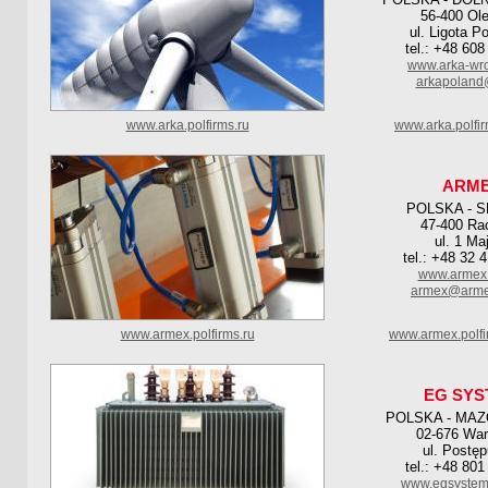
56-400 Ol
ul. Ligota P
tel.: +48 608
www.arka-wr
arkapoland
www.arka.polfirms.ru
www.arka.polfi
ARM
POLSKA - S
47-400 Ra
ul. 1 Ma
tel.: +48 32 
www.armex.
armex@armex
www.armex.polfirms.ru
www.armex.polf
EG SYS
POLSKA - MA
02-676 Wa
ul. Postę
tel.: +48 801
www.egsystem-