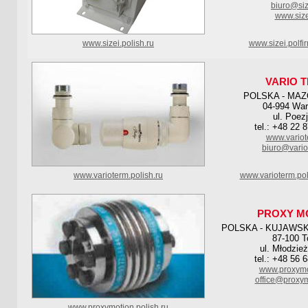
biuro@siz
www.size
www.sizei.polish.ru
www.sizei.polfi
VARIO 
POLSKA - MA
04-994 Wa
ul. Poezj
tel.: +48 22 
www.variot
biuro@vario
www.varioterm.polish.ru
www.varioterm.pol
PROXY M
POLSKA - KUJAWS
87-100 T
ul. Młodzie
tel.: +48 56 
www.proxymo
office@proxym
www.proxymotion.polish.ru