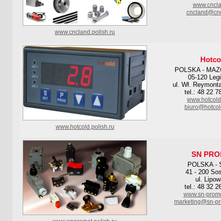
www.cncla
cncland@cnc
www.cncland.polish.ru
Hotco
POLSKA - MA
05-120 Leg
ul. Wł. Reymont
tel.: 48 22 7
www.hotcold
biuro@hotcol
www.hotcold.polish.ru
SN PRO
POLSKA -
41 - 200 So
ul. Lipow
tel.: 48 32 2
www.sn-prome
marketing@sn-pr