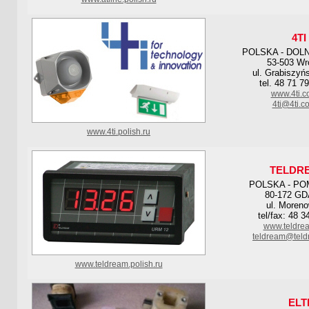
4TI
POLSKA - DOL
53-503 Wr
ul. Grabiszyń
tel. 48 71 7
www.4ti.c
4ti@4ti.c
www.4ti.polish.ru
TELDR
POLSKA - P
80-172 G
ul. Moren
tel/fax: 48 3
www.teldre
teldream@tel
www.teldream.polish.ru
ELT