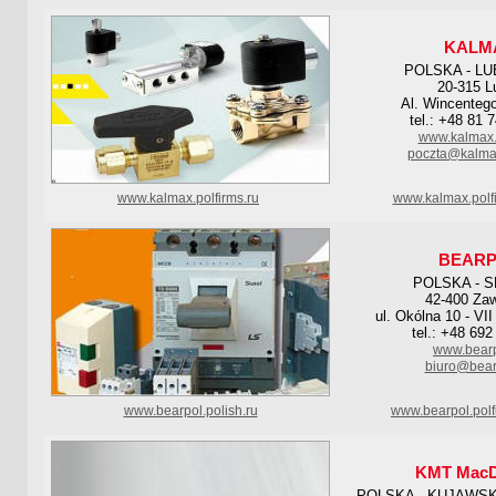
KALM
POLSKA - L
20-315 Lu
Al. Wincenteg
tel.: +48 81 
www.kalmax.
poczta@kalma
www.kalmax.polfirms.ru
www.kalmax.polf
BEAR
POLSKA - S
42-400 Zaw
ul. Okólna 10 - VII
tel.: +48 692
www.bearp
biuro@bear
www.bearpol.polish.ru
www.bearpol.polf
KMT MacD
POLSKA - KUJAWS