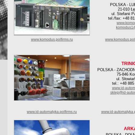
POLSKA - L
21-010 Ł
ul. Stefanii 
tel./fax: +48 8
www.komod
komodus1@
www.komodus.polfirms.ru
www.komodus.pol
TRINI
POLSKA - ZACHOD
75-846 Ko
ul. Słowia
tel.: +48 885
www.id-autom
sklep@id-auto
www.id-automatyka.polfirms.ru
www.id-automatyka.p
ARK
POLSKA - DOL