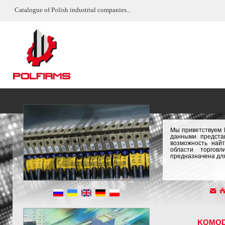
Catalogue of Polish industrial companies...
Мы приветствуем 
данными предста
возможность най
области торгов
предназначена для
KOMO