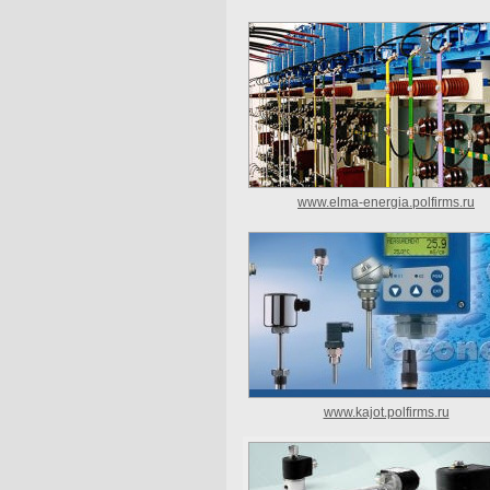
www.elma-energia.polfirms.ru
www.kajot.polfirms.ru