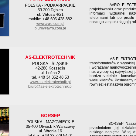
AVRO ELECTRICS Nas
POLSKA - PODKARPACKIE
projektowaniu oraz produkc
39-200 Dębica
informacji wizualnej na
ul. Witosa 4/21
telebimami lub po prostu 
mobile: +48 606 428 882
naszego zespołu sięgają ro
www.avro.com.pl
biuro@avro.com.pl
AS-ELEKTROTECHNIK
AS-ELEKTROTECHNIK 
transformatorów o wysokiej
POLSKA - ŚLĄSKIE
i wdrażamy najnowocześnie
42-286 Koszęcin
nas wyroby są najwyższej j
ul. Leśna 2
bardzo rzetelnie i konsekw
tel. +48 34 352 48 53
wielu klientów. Posiadamy 
www.as-elektrotechnik.pl
również jest naszym ogrom
biuro@as-elektrotechnik.pl
BORSEP
POLSKA - MAZOWIECKIE
BORSEP Nasza Firma 
05-400 Otwock k/Warszawy
przedmiotem jej działal
ul. Wronia 16
niskiego napięcia. W tej d
tel./fax: +48 22 779 54 01