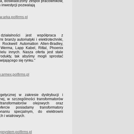
na, doświadczony zespół pracowników,
h inwestycji pozwalają
.arka.polfirms.pl
ziałalności jest współpraca z
branży automatyki i elektrotechniki,
, Rockwell Automation Allen-Bradley,
, Werma, Lapp Kabel, Rittal, Phoenix
ielu innych. Nasza oferta jest stale
odukty, tak abyśmy mogli sprostać
ijającego się rynku.”
armex.polfirms.pl
etycznej w zakresie dystrybucji i
cznej, w szczególności transformatorów
ransformatorów olejowych oraz
rcie posiadamy transformatory
aniu specjalnym, do elektrowni
ch i wiatrowych.
gsystem.polfirms.pl