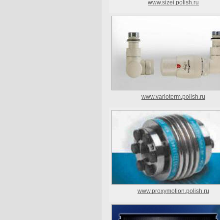
www.sizei.polish.ru
www.varioterm.polish.ru
www.proxymotion.polish.ru