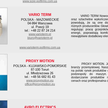
www.sizei.polfirms.com.ua
VARIO TERM
VARIO TERM Nowoczesny 
oraz szlachetne wykończ
POLSKA - MAZOWIECKIE
powodują, że są one dos
04-994 Warszawa
różnych producentów. Głowi
ul. Poezji 19
regulując pracę grzejnik
tel.: +48 22 87 24 214
energii, poprawiają komf
www.varioterm.pl
niewątpliwie dodatkowy elem
biuro@varioterm.pl
www.varioterm.polfirms.com.ua
PROXY MOTION
PROXY MOTION. Jesteśm
POLSKA - KUJAWSKO-POMORSKIE
branży przemysłowej. Nas
87-100 Toruń
na polski rynek produktów 
ul. Młodzieżowa 26
podzespoły do maszyn.
tel.: +48 56 682 81 43
dostarczanie produktów 
www.proxymotion.eu
cenach oraz profesjonalna 
office@proxymotion.eu
AVRO ELECTRICS