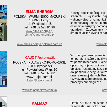
ELMA-ENERGIA
Naszą specjalnością jest
średnich i wysokich nap
POLSKA - WARMINSKO-MAZURSKI
wykonawstwo oraz montaż u
10-192 Olsztyn
kompensacją mocy biern
ul. Wioślarska 18
dziedzinie służymy pomocą
tel.: +48 89 523 84 90
urządzeń. Zapewniamy k
www.elma-energia.p
l
średnim jak też wysokim nap
elma@elma-energia.pl
www.elma-energia.polfirms.com.ua
www.elm
W naszym asortymencie 
KAJOT Automatik
temperatury, które umożliw
w pomieszczeniach. Poleca
POLSKA - KUJAWSKO-POMORSKIE
optyczne, pojemnościowe i
85-090 Bydgoszcz
obiektu. Posiadamy także pr
ul. Powstańców Wlkp. 10
do pomiaru cieczy, a także
tel.: +48 52 525 60 02
oraz rejestracji danych. Pr
www: kajot.com.pl
rozwiązań, które pozwolą u
kajot@kajot.com.pl
procesy technologiczne
www.kajot.polfirms.com.ua
www
KALMAX
Firma KALMAX założona w
zajmowała się tylko pro