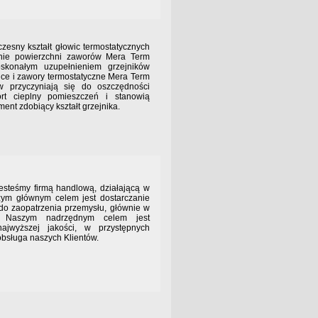
kształt głowic termostatycznych
enie powierzchni zaworów Mera Term
konałym uzupełnieniem grzejników
ce i zawory termostatyczne Mera Term
ów przyczyniają się do oszczędności
ort cieplny pomieszczeń i stanowią
ent zdobiący kształt grzejnika.
y firmą handlową, działającą w
zym głównym celem jest dostarczanie
do zaopatrzenia przemysłu, głównie w
 Naszym nadrzędnym celem jest
najwyższej jakości, w przystępnych
obsługa naszych Klientów.