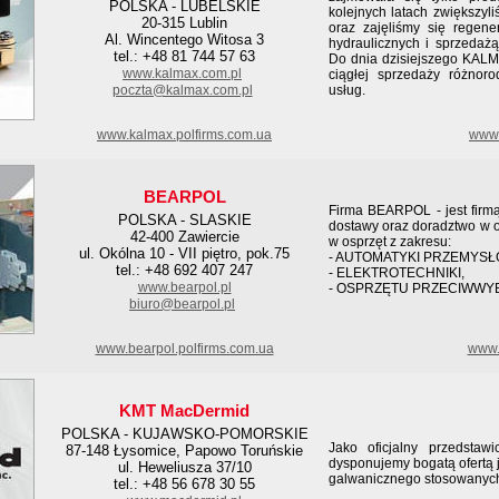
POLSKA - LUBELSKIE
kolejnych latach zwiększyli
20-315 Lublin
oraz zajęliśmy się regener
Al. Wincentego Witosa 3
hydraulicznych i sprzedaż
tel.: +48 81 744 57 63
Do dnia dzisiejszego KALM
www.kalmax.com.pl
ciągłej sprzedaży różnor
poczta@kalmax.com.pl
usług.
www.kalmax.polfirms.com.ua
www.
BEARPOL
Firma BEARPOL - jest firmą, 
POLSKA - SLASKIE
dostawy oraz doradztwo w 
42-400 Zawiercie
w osprzęt z zakresu:
ul. Okólna 10 - VII piętro, pok.75
- AUTOMATYKI PRZEMYSŁ
tel.: +48 692 407 247
- ELEKTROTECHNIKI,
www.bearpol.pl
- OSPRZĘTU PRZECIWW
biuro@bearpol.pl
www.bearpol.polfirms.com.ua
www.b
KMT MacDermid
POLSKA - KUJAWSKO-POMORSKIE
Jako oficjalny przedstaw
87-148 Łysomice, Papowo Toruńskie
dysponujemy bogatą ofertą 
ul. Heweliusza 37/10
galwanicznego stosowanyc
tel.: +48 56 678 30 55