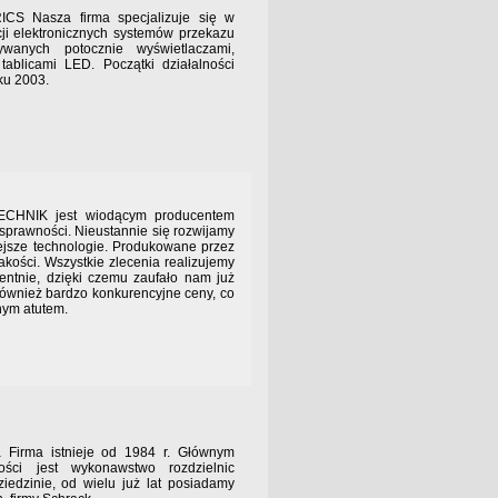
za firma specjalizuje się w
ji elektronicznych systemów przekazu
zywanych potocznie wyświetlaczami,
tablicami LED. Początki działalności
ku 2003.
jest wiodącym producentem
 sprawności. Nieustannie się rozwijamy
jsze technologie. Produkowane przez
akości. Wszystkie zlecenia realizujemy
entnie, dzięki czemu zaufało nam już
również bardzo konkurencyjne ceny, co
nym atutem.
istnieje od 1984 r. Głównym
ności jest wykonawstwo rozdzielnic
ziedzinie, od wielu już lat posiadamy