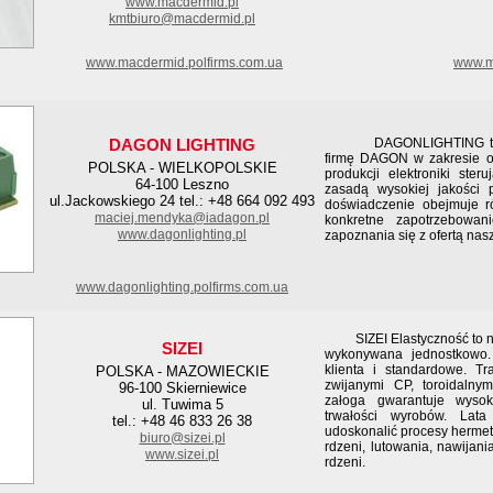
www.macdermid.pl
kmtbiuro@macdermid.pl
www.macdermid.polfirms.com.ua
www.ma
DAGON LIGHTING
DAGONLIGHTING to seri
firmę DAGON w zakresie oś
POLSKA - WIELKOPOLSKIE
produkcji elektroniki ster
64-100 Leszno
zasadą wysokiej jakości p
ul.Jackowskiego 24 tel.: +48 664 092 493
doświadczenie obejmuje 
maciej.mendyka@iadagon.pl
konkretne zapotrzebowan
www.dagonlighting.pl
zapoznania się z ofertą nasz
www.dagonlighting.polfirms.com.ua
SIZEI Elastyczność to na
SIZEI
wykonywana jednostkowo.
klienta i standardowe. Tr
POLSKA - MAZOWIECKIE
zwijanymi CP, toroidaln
96-100 Skierniewice
załoga gwarantuje wysok
ul. Tuwima 5
trwałości wyrobów. Lata
tel.: +48 46 833 26 38
udoskonalić procesy hermet
biuro@sizei.pl
rdzeni, lutowania, nawijan
www.sizei.pl
rdzeni.