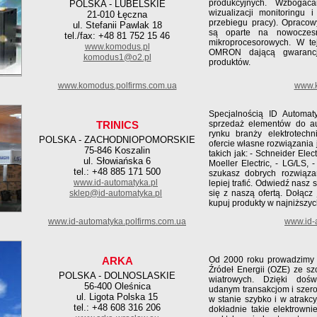
produkcyjnych. Wzbogac
POLSKA - LUBELSKIE
wizualizacji monitoringu i 
21-010 Łęczna
przebiegu pracy). Opraco
ul. Stefanii Pawlak 18
są oparte na nowoczesn
tel./fax: +48 81 752 15 46
mikroprocesorowych. W te
www.komodus.pl
OMRON dającą gwarancj
komodus1@o2.pl
produktów.
www.komodus.polfirms.com.ua
www.k
Specjalnością ID Automaty
TRINICS
sprzedaż elementów do au
rynku branży elektrotec
POLSKA - ZACHODNIOPOMORSKIE
ofercie własne rozwiązania
75-846 Koszalin
takich jak: - Schneider Elect
ul. Słowiańska 6
Moeller Electric, - LG/LS, -
tel.: +48 885 171 500
szukasz dobrych rozwiąz
www.id-automatyka.pl
lepiej trafić. Odwiedź nasz
sklep@id-automatyka.pl
się z naszą ofertą. Dołącz
kupuj produkty w najniższy
www.id-automatyka.polfirms.com.ua
www.id-a
ARKA
Od 2000 roku prowadzimy 
Źródeł Energii (OZE) ze s
POLSKA - DOLNOSLASKIE
wiatrowych. Dzięki dośw
56-400 Oleśnica
udanym transakcjom i szer
ul. Ligota Polska 15
w stanie szybko i w atrakc
tel.: +48 608 316 206
dokładnie takie elektrowni