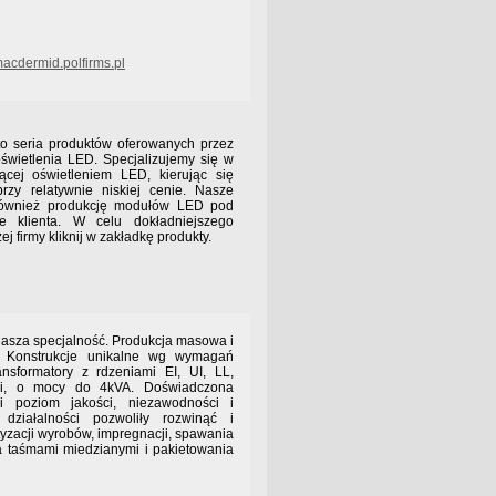
cdermid.polfirms.pl
a produktów oferowanych przez
wietlenia LED. Specjalizujemy się w
ującej oświetleniem LED, kierując się
rzy relatywnie niskiej cenie. Nasze
również produkcję modułów LED pod
ie klienta. W celu dokładniejszego
ej firmy kliknij w zakładkę produkty.
sza specjalność. Produkcja masowa i
 Konstrukcje unikalne wg wymagań
ansformatory z rdzeniami EI, UI, LL,
ymi, o mocy do 4kVA. Doświadczona
i poziom jakości, niezawodności i
 działalności pozwoliły rozwinąć i
yzacji wyrobów, impregnacji, spawania
ia taśmami miedzianymi i pakietowania