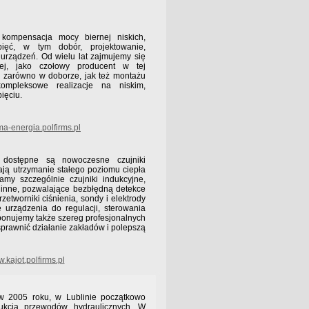
 kompensacja mocy biernej niskich,
ięć, w tym dobór, projektowanie,
rządzeń. Od wielu lat zajmujemy się
ej, jako czołowy producent w tej
 zarówno w doborze, jak też montażu
ompleksowe realizacje na niskim,
ięciu.
a-energia.polfirms.pl
dostępne są nowoczesne czujniki
iają utrzymanie stałego poziomu ciepła
my szczególnie czujniki indukcyjne,
 inne, pozwalające bezbłędną detekce
zetworniki ciśnienia, sondy i elektrody
 urządzenia do regulacji, sterowania
oponujemy także szereg profesjonalnych
sprawnić działanie zakładów i polepszą
.kajot.polfirms.pl
 2005 roku, w Lublinie początkowo
dukcją przewodów hydraulicznych. W