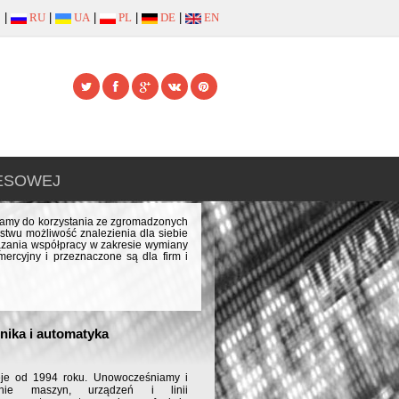
|
RU
|
UA
|
PL
|
DE
|
EN
NESOWEJ
szamy do korzystania ze zgromadzonych
stwu możliwość znalezienia dla siebie
iązania współpracy w zakresie wymiany
ercyjny i przeznaczone są dla firm i
onika i automatyka
 1994 roku. Unowocześniamy i
anie maszyn, urządzeń i linii