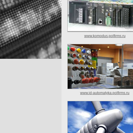
www.komodus.polfirms.ru
www.id-automatyka.polfirms.ru