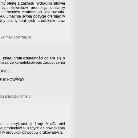
śmy ofertę z zakresu hydrauliki siłowej
acją siłowników, produkcją zasilaczy
ą elementów centralnego smarowania.
AX umacnia swoją pozycję oferując w
odny asortyment tych produktów oraz
kalmax.polfirms.pl
której profil działalności opiera się o
obszarze kompleksowego zaopatrzenia
OWEJ,
YBUCHOWEGO.
earpol.polfirms.pl
iciel amerykańskiej firmy MacDermid
jej produktów służących do powlekania
h w produkcji obwodów drukowanych.