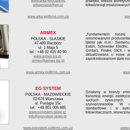
www.arka-wroclaw.eu
praktyka, wiedza teoretycz
arkapoland@wp.pl
kilkadziesiąt zrealizowanyc
www.arka.polfirms.com.ua
www
ARMEX
„Fundamentem naszej d
renomowanymi producentami 
POLSKA - SLASKIE
takimi jak m.in.: Siemens
47-400 Racibórz
Eaton, Schneider Electric
ul. 1 Maja 5
Contact, Finder, SICK i w
tel.: +48 32 415 40 90
aktualizowana o nowe pr
www.armex.biz.pl
zapotrzebowaniom stale rozw
armex@armex.biz.pl
www.armex.polfirms.com.ua
www.
EG SYSTEM
Działamy w branży energ
POLSKA - MAZOWIECKIE
transmisji energii elektry
02-676 Warszawa
suchych żywicznych, t
ul. Postępu 15c
szynoprzewodów. W ofe
tel.: +48 801 005 885
standardowe i w wykon
www.egsystem-sklep.pl
fotowoltaicznych, słoneczny
info@egsystem-sklep.pl
www.egsystem.polfirms.com.ua
www.e