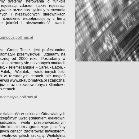
amy systemy sterowania o funkcje
rejestracji zdarzeń (także rejestracji
wywane przez nas systemy sterowania
ych i niezawodnych sterownikach
j dziedzinie współpracujemy z firmą
e jakości i niezawodność swoich
omodus.polfirms.pl
ka Group Trinics jest profesjonalna
tomatyki przemysłowej. Działamy na
hnicznej od 2000 roku. Posiadamy w
 jak i opieramy się na znanych markach
ric, - Telemecanique, - Sarel, - Eaton, -
 Fatek, - Weintek, - wiele innych Jeśli
ań w rozsądnych cenach nie mogłeś
 serwis www.id-automatyka.pl i zapoznaj
 już teraz do zadowolonych Klientów i
ch cenach.
utomatyka.polfirms.pl
działalność w sektorze Odnawialnych
zczególnym uwzględnieniem elektrowni
iadczeniu, wielu przeprowadzonym
okim kontaktom zagranicznym jesteśmy
yjnych cenach zaoferować Inwestorom,
e wiatrowe jakich szukają. Wieloletnia