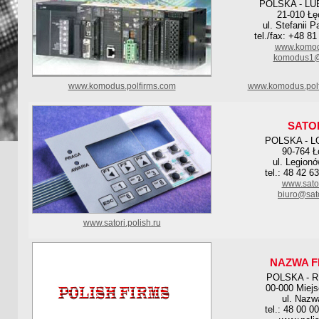
POLSKA - LU
21-010 Łę
ul. Stefanii 
tel./fax: +48 8
www.komod
komodus1@
www.komodus.polfirms.com
www.komodus.polf
SATO
POLSKA - L
90-764 Ł
ul. Legion
tel.: 48 42 6
www.sator
biuro@sato
www.satori.polish.ru
NAZWA F
POLSKA - 
00-000 Miej
ul. Nazw
tel.: 48 00 0