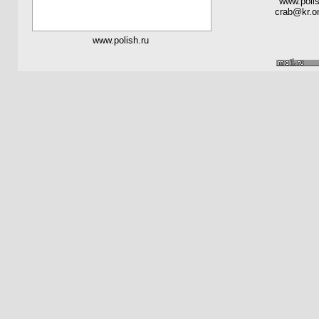
www.polis
crab@kr.on
www.polish.ru