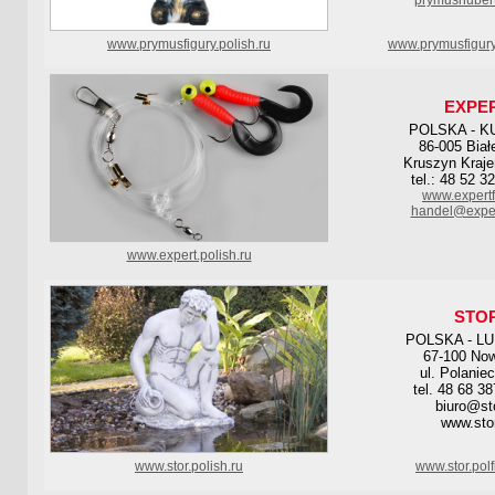
prymushuber
www.prymusfigury.polish.ru
www.prymusfigury
EXPE
POLSKA - K
86-005 Biał
Kruszyn Kraje
tel.: 48 52 3
www.expertfl
handel@expert
www.expert.polish.ru
STO
POLSKA - L
67-100 Now
ul. Polanie
tel. 48 68 3
biuro@sto
www.stor
www.stor.polish.ru
www.stor.pol