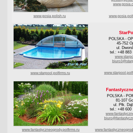
www.gosia.c
www.gosia.polish.ru
www.gosia.polf
StarPo
POLSKA - O
45-752 O
ul. Dwors
tel.: +48 883
www.starpo
biuro3@starp
www.starpool.pol
www.starpool.polfirms.ru
Fantastyczn
POLSKA - PO
81-107 Gd
ul. Płk. Dą
tel.: +48 600
www.fantastyczn
biuro@fantastycz
www.fantastyczneogrody.polfirms.ru
www.fantastyczneogrod