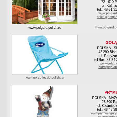
72 - 010 P
ul. Kuźni
tel.: 48 91 3
www.polgard
office@polgar
www.polgard.polish.ru
www.polgard.po
GOŁĄ
POLSKA - S
42-290 Blac
ul. Partyza
tel./fax: 48 34
www.golab.
biuro@golab
www.golab-lezaki.polish.ru
PRYM
POLSKA - MAZ
26-600 R
ul. Czarniec
tel.: 48 48 3
www.prymusfigury