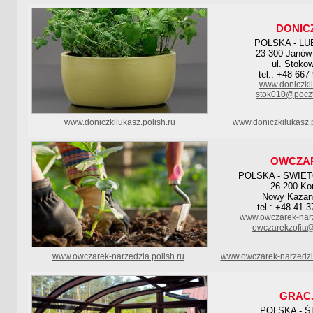
DONIC
POLSKA - LU
23-300 Janów 
ul. Stoko
tel.: +48 667
www.doniczkil
stok010@poczt
www.doniczkilukasz.polish.ru
www.doniczkilukasz.
OWCZA
POLSKA - SWIE
26-200 Ko
Nowy Kazan
tel.: +48 41 
www.owczarek-narz
owczarekzofia@i
www.owczarek-narzedzia.polish.ru
www.owczarek-narzedzia
GRAC
POLSKA - Ś