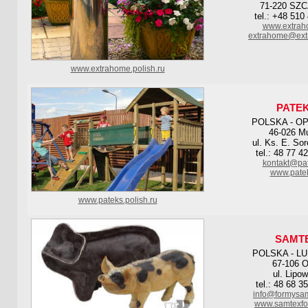
71-220 SZ
tel.: +48 510
www.extrah
extrahome@ext
www.extrahome.polish.ru
PATE
POLSKA - O
46-026 M
ul. Ks. E. So
tel.: 48 77 4
kontakt@pat
www.patek
www.pateks.polish.ru
SAMT
POLSKA - L
67-106 O
ul. Lipo
tel.: 48 68 3
info@formysa
www.samtexfo