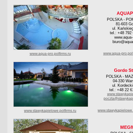
AQUA
POLSKA - PO
81-603 Gd
ul. Kańskie
tel.: +48 792
www.aqua-p
biuro@aqua-
www.aqua-pro.pol
www.aqua-pro.polfirms.ru
Gordo St
POLSKA - MA
04-330 Wa
ul. Kordeck
tel.: +48 22 
www.stawykapi
poczta@stawykap
www.stawykapielowe.
www.stawykapielowe.polfirms.ru
MEGI