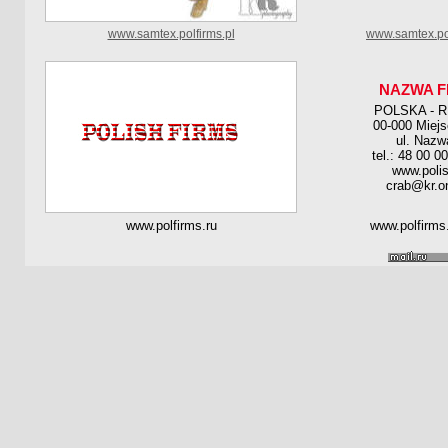
www.samtex.polfirms.pl
www.samtex.po
NAZWA F
POLSKA - 
00-000 Miej
ul. Nazw
tel.: 48 00 0
www.polis
crab@kr.on
www.polfirms.ru
www.polfirms