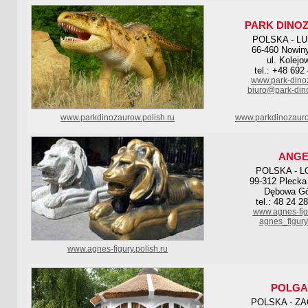
PARK DINO
POLSKA - L
66-460 Nowiny
ul. Kolejo
tel.: +48 692
www.park-dino
biuro@park-din
www.parkdinozaurow.polish.ru
www.parkdinozauro
ANGE
POLSKA - L
99-312 Plecka
Dębowa Gó
tel.: 48 24 2
www.agnes-figu
agnes_figur
www.agnes-figury.polish.ru
POLGA
POLSKA - Z