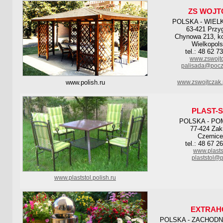
ZS WOJT
POLSKA - WIEL
63-421 Przy
Chynowa 213, ko
Wielkopols
tel.: 48 62 7
www.zswojtc
palisada@poczt
www.polish.ru
www.zswojtczak.
PLAST-
POLSKA - PO
77-424 Zak
Czernice
tel.: 48 67 2
www.plastst
plaststol@p
www.plaststol.polish.ru
EXTRAH
POLSKA - ZACHOD