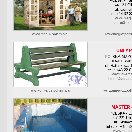
POLSKA - S
44-121 Gl
ul. Gomuł
tel.: +48 32 
www.megi
biuro@meg
www.megiw.polfirms.ru
www.megiw.polfi
UNI-A
POLSKA-MAZ
03-450 Wa
ul. Ratuszowa 1
tel.: +48 22 
www.uni-arcz
biuro@uni-arc
www.uni-arcz.polfirms.ru
www.uni-arcz.pol
MASTER 
POLSKA - Ł
97-221 Rok
ul. Słonec
tel./fax: +48 5
www.master-