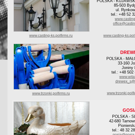
POLSKA - KUJAWS
85-503 Byd
ul. Rynkow
tel.: +48 52 
www.casting
office@castin
www.casting-ks.polfirms.ru
www.casting-ks.pol
DREW
POLSKA - MAŁ
33-160 Jo
Joniny 
tel.: +48 502
www.wital
drewex_s@
www.trzonki.polf
www.trzonki.polfirms.ru
GOSI
POLSKA - S
42-680 Tarnow
Pioniersk
tel.: 48 32 2
gosia@gosia.