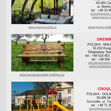
43-400 Ci
ul. Biels
tel.: +48 33 
biuro@gracja.c
www.gracja.ci
www.gracja.polish.ru
www.gracja.polf
DREW
POLSKA - MAŁ
32-210 Książ
Głogowiany Sta
tel.: +48 514 453
tel.: +48 504
ogrodowemeble@
www.ogrodowe
www.ogrodowemeble.polfirms.eu
CROQU
POLSKA - DOL
55-095 Mi
Szczodre, ul. Tr
tel.: +48 71 
biuro@placezab