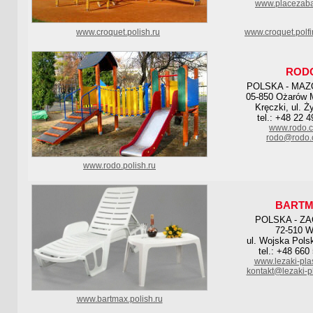
www.placezaba
www.croquet.polish.ru
www.croquet.polf
ROD
POLSKA - MAZ
05-850 Ożarów 
Kręczki, ul. 
tel.: +48 22 
www.rodo.c
rodo@rodo.
www.rodo.polish.ru
BARTM
POLSKA - Z
72-510 W
ul. Wojska Pols
tel.: +48 660
www.lezaki-pla
kontakt@lezaki-p
www.bartmax.polish.ru