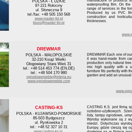
manufacture of products s
POLSKA - Ł DZKIE
waterproofing film. On the
97-221 Rokiciny
range of services in the for
ul. Słoneczna 9
Produced by us PVC film
tel./fax: +48 505 150 568
construction and horticul
www.master-fol.pl
thicknesses.
biuro@master-fol.pl
www.ma
DREWMAR
DREWMAR Each one of our o
POLSKA - MAŁOPOLSKIE
it was hand-made from car
32-210 Książ Wielki
production only natural tre
Głogowiany Stara Wieś 31
mix high quality with a u
tel.: +48 514 453 774 (EN,DE)
furniture fits perfectly with 
tel.: +48 504 170 980
garden and add an unusual 
ogrodowemeble@interia.eu
www.ogrodowemeble.com
www.ogro
CASTING-KS
CASTING K.S. jest firmą sp
ozdobno-użytkowych. Szer
POLSKA - KUJAWSKO-POMORSKIE
listy, lampy ogrodowe, umy
85-503 Bydgoszcz
Wyroby wykonane są z wys
ul. Rynkowska 2
miedzi. Dotychczas wyroby 
tel.: +48 52 327 10 31
Europy, gdzie cieszą się
www.casting-ks.pl
dostępne są w Polsce oraz