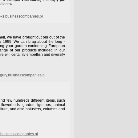
lient w.
-ks.businesscompanies.pl
ell, we have brought out our out of the
e 1999. We can brag about the long -
ting your garden conforming European
ange of our products included in our
ore will certainly embellish and diversify
gury.businesscompanies.pl
find few hundreds different items, such
, flowerbeds, garden figurines, animal
niture, and also balusters, columns and
.businesscompanies.pl