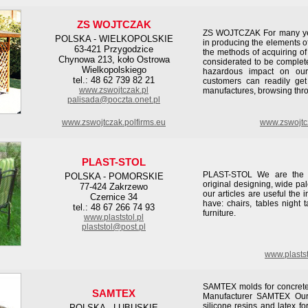
ZS WOJTCZAK
ZS WOJTCZAK For many ye
POLSKA - WIELKOPOLSKIE
in producing the elements o
63-421 Przygodzice
the methods of acquiring of
Chynowa 213, koło Ostrowa
considerated to be complet
Wielkopolskiego
hazardous impact on our
tel.: 48 62 739 82 21
customers can readily get
www.zswojtczak.pl
manufactures, browsing throu
palisada@poczta.onet.pl
www.zswojtczak.polfirms.eu
www.zswojtc
PLAST-STOL
PLAST-STOL We are the ma
POLSKA - POMORSKIE
original designing, wide pale
77-424 Zakrzewo
our articles are useful the i
Czernice 34
have: chairs, tables night 
tel.: 48 67 266 74 93
furniture.
www.plaststol.pl
plaststol@post.pl
www.plasts
SAMTEX molds for concrete 
SAMTEX
Manufacturer SAMTEX Our c
silicone resins and latex f
POLSKA - LUBUSKIE