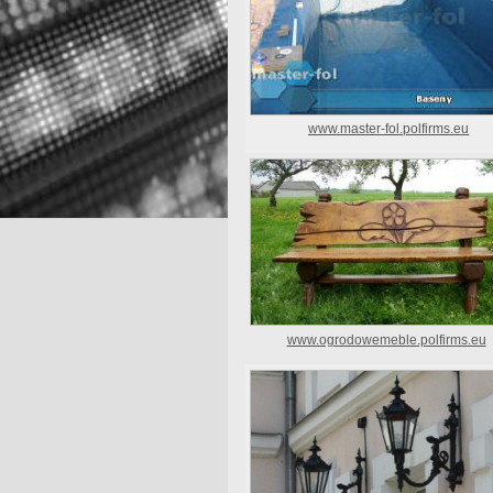
www.master-fol.polfirms.eu
www.ogrodowemeble.polfirms.eu