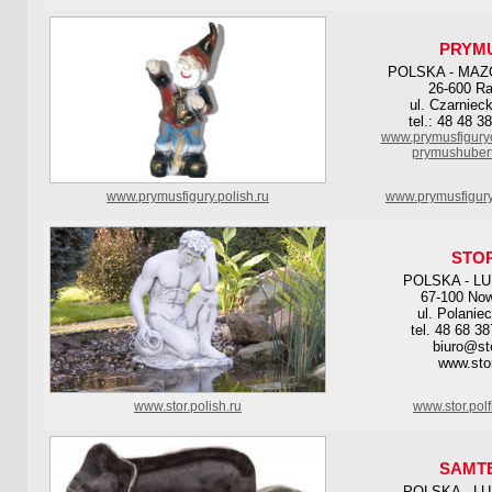
PRYM
POLSKA - MAZ
26-600 R
ul. Czarniec
tel.: 48 48 3
www.prymusfigury
prymushuber
www.prymusfigury.polish.ru
www.prymusfigury
STO
POLSKA - L
67-100 Now
ul. Polanie
tel. 48 68 3
biuro@sto
www.stor
www.stor.polish.ru
www.stor.pol
SAMT
POLSKA - L