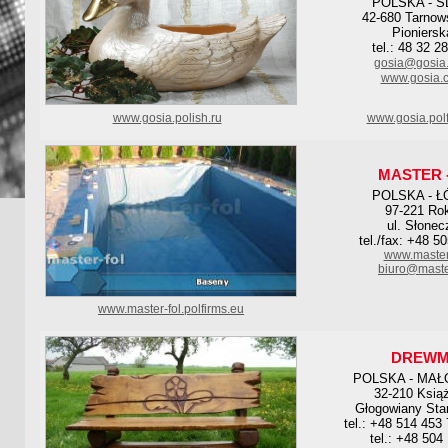
POLSKA - S
42-680 Tarnow
Pioniersk
tel.: 48 32 2
gosia@gosia.
www.gosia.c
www.gosia.polish.ru
www.gosia.polf
MASTER 
POLSKA - Ł
97-221 Rok
ul. Słonec
tel./fax: +48 5
www.master-
biuro@master
www.master-fol.polfirms.eu
DREW
POLSKA - MAŁ
32-210 Książ
Głogowiany Sta
tel.: +48 514 453
tel.: +48 504