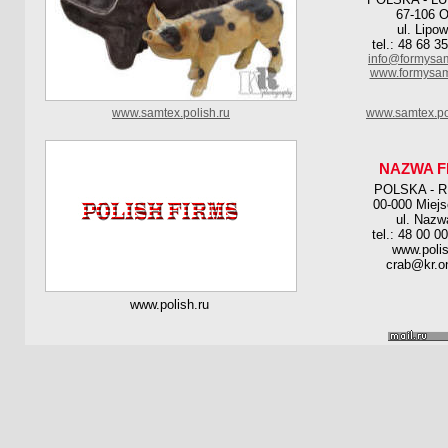
67-106 O
ul. Lipo
tel.: 48 68 3
info@formysa
www.formysam
www.samtex.polish.ru
www.samtex.po
NAZWA F
POLSKA - 
00-000 Miej
ul. Nazw
tel.: 48 00 0
www.polis
crab@kr.on
www.polish.ru