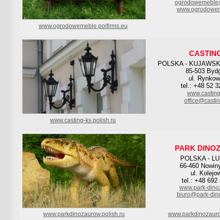
ogrodowemeble@
www.ogrodowe
www.ogrodowemeble.polfirms.eu
CASTIN
POLSKA - KUJAWS
85-503 Byd
ul. Rynkow
tel.: +48 52 
www.casting
office@castin
www.casting-ks.polish.ru
PARK DINO
POLSKA - L
66-460 Nowiny
ul. Kolejo
tel.: +48 692
www.park-dino
biuro@park-din
www.parkdinozaurow.polish.ru
www.parkdinozauro