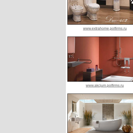
www.extrahome.polfirms.ru
www.akcjum.polfirms.ru