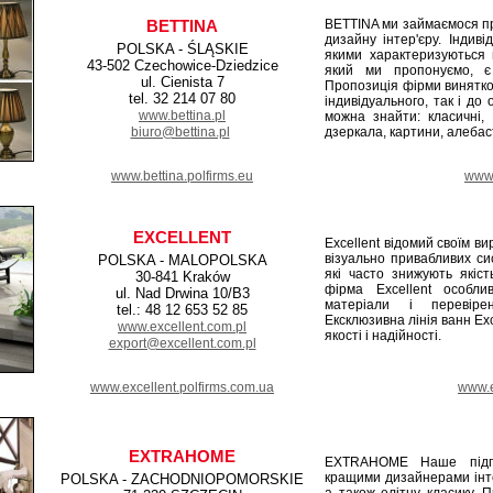
BETTINA
BETTINA ми займаємося пр
дизайну інтер'єру. Індиві
POLSKA - ŚLĄSKIE
якими характеризуються 
43-502 Czechowice-Dziedzice
який ми пропонуємо, є
ul. Cienista 7
Пропозиція фірми винятко
tel. 32 214 07 80
індивідуального, так і до 
www.bettina.pl
можна знайти: класичні, 
biuro@bettina.pl
дзеркала, картини, алебаст
www.bettina.polfirms.eu
www.
EXCELLENT
Excellent відомий своїм ви
візуально привабливих сис
POLSKA - MALOPOLSKA
які часто знижують якіст
30-841 Kraków
фірма Excellent особли
ul. Nad Drwina 10/B3
матеріали і перевірен
tel.: 48 12 653 52 85
Ексклюзивна лінія ванн Ex
www.excellent.com.pl
якості і надійності.
export@excellent.com.pl
www.excellent.polfirms.com.ua
www.e
EXTRAHOME
EXTRAHOME Наше підпр
кращими дизайнерами інтер
POLSKA - ZACHODNIOPOMORSKIE