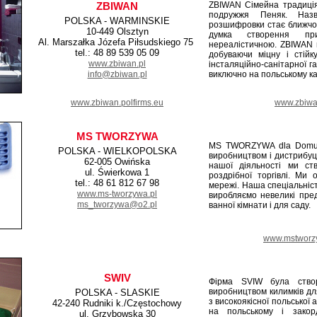
ZBIWAN
ZBIWAN Сімейна традиція 
подружжя Пеняк. Назв
POLSKA - WARMINSKIE
розшифровки стає ближчо
10-449 Olsztyn
думка створення при
Al. Marszałka Józefa Piłsudskiego 75 ‎
нереалістичною. ZBIWAN 
tel.: 48 89 539 05 09
добуваючи міцну і стій
www.zbiwan.pl
інсталяційно-санітарної г
info@zbiwan.pl
виключно на польському ка
www.zbiwan.polfirms.eu
www.zbiwa
MS TWORZYWA
MS TWORZYWA dla Domu 
POLSKA - WIELKOPOLSKA
виробництвом і дистрибуці
62-005 Owińska
нашої діяльності ми ст
ul. Świerkowa 1
роздрібної торгівлі. Ми 
tel.: 48 61 812 67 98
мережі. Наша спеціальніст
www.ms-tworzywa.pl
виробляємо невеликі пре
ms_tworzywa@o2.pl
ванної кімнати і для саду.
www.mstworzy
SWIV
Фірма SVIW була ство
виробництвом килимків для
POLSKA - SLASKIE
з високоякісної польської
42-240 Rudniki k./Częstochowy
на польському і закор
ul. Grzybowska 30