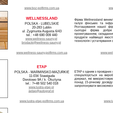
www.boz.polfirms.com.ua
www
WELLNESSLAND
Фірма Wellnessland виникл
галузі фінських та інфр
POLSKA - LUBELSKIE
Розташування нашої фір
20-283 Lublin
сьогодні фірма добре
ul. Zygmunta Augusta 6/43
проектуванням, складанн
tel.: +48 690 009 440
продукти найвищої якост
www.wellness-sauny.pl
технологія і устаткування 
brodacki@wellness-sauny.pl
www.wellness-sauny.polfirms.com.ua
www.well
ETAP
ETAP є одним з провідних 
POLSKA - WARMINSKO-MAZURKIE
спеціалізується на вироб
11-034 Stawiguda
дзеркал, які використовую
Dorotowo 9A / k. Olsztyna
понад 15-річному досвіду
tel.: ?+48 502 540 018
запропонувати високоякісн
www.lustra-etap.pl
àetap@autograf.pl
www.lustra-etap.polfirms.com.ua
www.lu