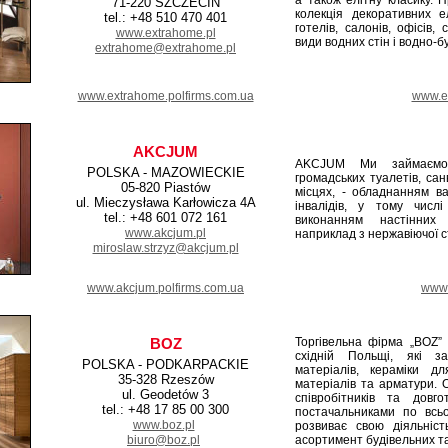
а також елітну класику. 
71-220 SZCZECIN
колекція декоративних е
tel.: +48 510 470 401
готелів, салонів, офісів, 
www.extrahome.pl
види водних стін і водно-
extrahome@extrahome.pl
www.extrahome.polfirms.com.ua
www.ex
AKCJUM
AKCJUM Ми займаємос
POLSKA - MAZOWIECKIE
громадських туалетів, сан
05-820 Piastów
місцях, - обладнанням в
ul. Mieczysława Karłowicza 4A
інвалідів, у тому числі
tel.: +48 601 072 161
виконанням настінних 
www.akcjum.pl
наприклад з нержавіючої с
miroslaw.strzyz@akcjum.pl
www.akcjum.polfirms.com.ua
www.
BOZ
Торгівельна фірма „BOZ”
східній Польщі, які з
POLSKA - PODKARPACKIE
матеріалів, кераміки д
35-328 Rzeszów
матеріалів та арматури.
ul. Geodetów 3
співробітників та довг
tel.: +48 17 85 00 300
постачальниками по всьо
www.boz.pl
розвиває свою діяльніст
biuro@boz.pl
асортимент будівельних т