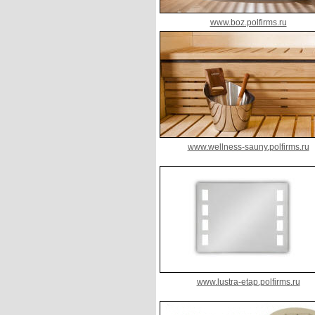
www.boz.polfirms.ru
www.wellness-sauny.polfirms.ru
www.lustra-etap.polfirms.ru