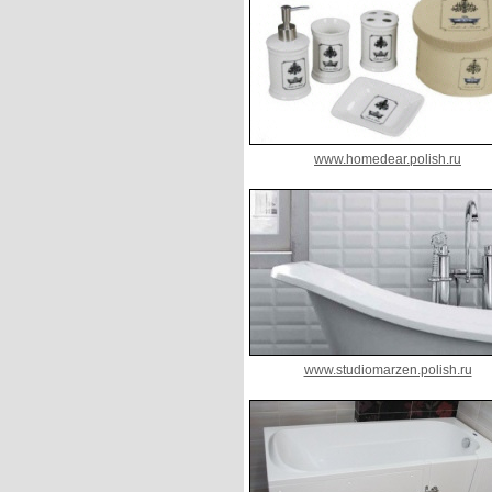
www.homedear.polish.ru
www.studiomarzen.polish.ru