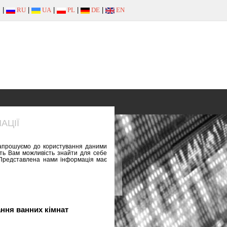
|
RU
|
UA
|
PL
|
DE
|
EN
АЦІЇ
 запрошуємо до користування даними
сть Вам можливість знайти для себе
. Представлена нами інформація має
ння ванних кімнат