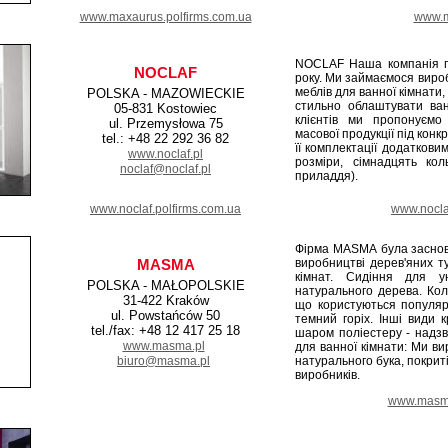
www.maxaurus.polfirms.com.ua
www.m
NOCLAF Наша компанія п
NOCLAF
року. Ми займаємося вироб
меблів для ванної кімнати,
POLSKA - MAZOWIECKIE
стильно облаштувати ван
05-831 Kostowiec
клієнтів ми пропонуємо 
ul. Przemysłowa 75
масової продукції під ко
tel.: +48 22 292 36 82
її комплектації додатков
www.noclaf.pl
розміри, сімнадцять кол
noclaf@noclaf.pl
приладдя).
www.noclaf.polfirms.com.ua
www.nocla
Фірма MASMА була заснова
MASMA
виробництві дерев'яних т
кімнат. Сидіння для у
POLSKA - MAŁOPOLSKIE
натурального дерева. Кол
31-422 Kraków
що користуються популярн
ul. Powstańców 50
темний горіх. Інші види 
tel./fax: +48 12 417 25 18
шаром поліестеру - надзв
www.masma.pl
для ванної кімнати: Ми ви
biuro@masma.pl
натурального бука, покрит
виробників.
www.masma