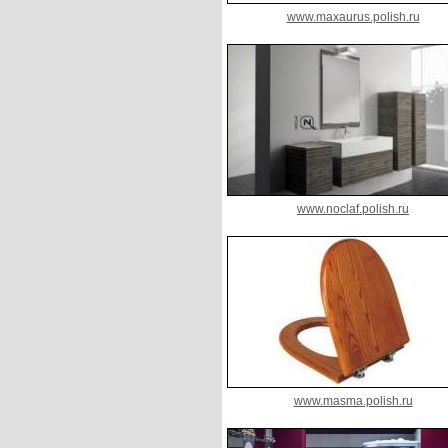
www.maxaurus.polish.ru
www.noclaf.polish.ru
www.masma.polish.ru