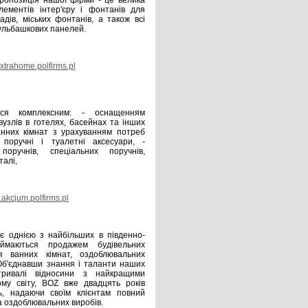
Пропозиція нашої фірми - це велика
лементів інтер'єру і фонтанів для
садів, міських фонтанів, а також всі
бульбашкових панелей.
trahome.polfirms.pl
я комплексним: - оснащенням
вузлів в готелях, басейнах та інших
анних кімнат з урахуванням потреб
 поручні і туалетні аксесуари, -
поручнів, спеціальних поручнів,
талі,
akcjum.polfirms.pl
 є однією з найбільших в південно-
аймаються продажем будівельних
ля ванних кімнат, оздоблювальних
 Об'єднавши знання і таланти наших
отривалі відносини з найкращими
му світу, BOZ вже двадцять років
ь, надаючи своїм клієнтам повний
а оздоблювальних виробів.