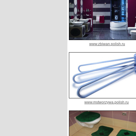
www.zbiwan.polish.ru
www.mstworzywa.polish.ru