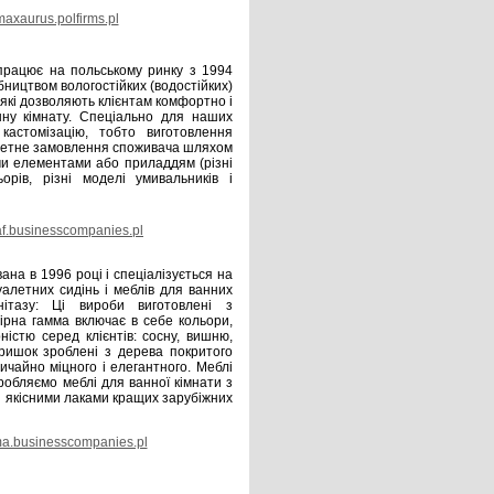
axaurus.polfirms.pl
рацює на польському ринку з 1994
ництвом вологостійких (водостійких)
 які дозволяють клієнтам комфортно і
ну кімнату. Спеціально для наших
кастомізацію, тобто виготовлення
нкретне замовлення споживача шляхом
ими елементами або приладдям (різні
ьорів, різні моделі умивальників і
f.businesscompanies.pl
на в 1996 році і спеціалізується на
уалетних сидінь і меблів для ванних
нітазу: Ці вироби виготовлені з
ірна гамма включає в себе кольори,
істю серед клієнтів: сосну, вишню,
кришок зроблені з дерева покритого
ичайно міцного і елегантного. Меблі
робляємо меблі для ванної кімнати з
і якісними лаками кращих зарубіжних
.businesscompanies.pl