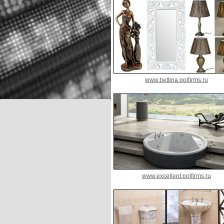
www.bettina.polfirms.ru
www.excellent.polfirms.ru