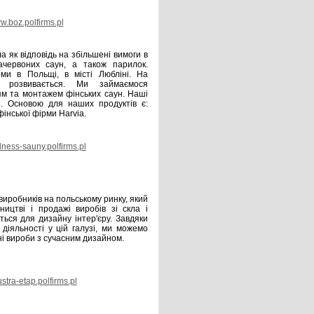
.boz.polfirms.pl
а як відповідь на збільшені вимоги в
ачервоних саун, а також парилок.
ми в Польщі, в місті Любліні. На
 розвивається. Ми займаємося
ям та монтажем фінських саун. Наші
і. Основою для наших продуктів є:
фінської фірми Harvia.
ness-sauny.polfirms.pl
виробників на польському ринку, який
ництві і продажі виробів зі скла і
ться для дизайну інтер'єру. Завдяки
 діяльності у цій галузі, ми можемо
і вироби з сучасним дизайном.
stra-etap.polfirms.pl