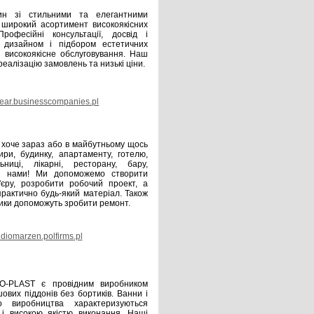
 зі стильними та елегантними
широкий асортимент високоякісних
рофесійні консультації, досвід і
 дизайном і підбором естетичних
м високоякісне обслуговування. Наш
еалізацію замовлень та низькі ціни.
ar.businesscompanies.pl
хоче зараз або в майбутньому щось
тири, будинку, апартаменту, готелю,
ьниці, лікарні, ресторану, бару,
 з нами! Ми допоможемо створити
'єру, розробити робочий проект, а
рактично будь-який матеріал. Також
ники допоможуть зробити ремонт.
diomarzen.polfirms.pl
-PLAST є провідним виробником
ових піддонів без бортиків. Ванни і
 виробництва характеризуються
і високою якістю виконання. Наші