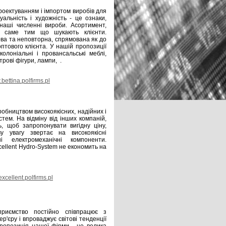
оектуванням і імпортом виробів для
дуальність і художність - це ознаки,
наші численні вироби. Асортимент,
 саме тим що шукають клієнти.
ва та неповторна, спрямована як до
оптового клієнта. У нашій пропозиції
колоніальні і провансальські меблі,
рові фігури, лампи, .
bettina.polfirms.pl
робництвом високоякісних, надійних і
тем. На відміну від інших компаній,
ь, щоб запропонувати вигідну ціну,
ву увагу звертає на високоякісні
і електромеханічні компоненти.
cellent Hydro-System не економить на
xcellent.polfirms.pl
иємство постійно співпрацює з
'єру і впроваджує світові тенденції