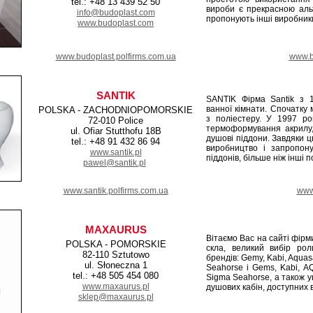
tel.: +48 13 439 52 50
вироби є прекрасною альт
info@budoplast.com
пропонують інші виробник
www.budoplast.com
www.budoplast.polfirms.com.ua
www.bu
SANTIK
SANTIK Фірма Santik з 
ванної кімнати. Спочатку
POLSKA - ZACHODNIOPOMORSKIE
з поліестеру. У 1997 ро
72-010 Police
термоформування акрилу,
ul. Ofiar Stutthofu 18B
душові піддони. Завдяки 
tel.: +48 91 432 86 94
виробництво і запропон
www.santik.pl
піддонів, більше ніж інші 
pawel@santik.pl
www.santik.polfirms.com.ua
www.
MAXAURUS
Вітаємо Вас на сайті фі
POLSKA - POMORSKIE
скла, великий вибір рол
82-110 Sztutowo
брендів: Gemy, Kabi, Aquas
ul. Słoneczna 1
Seahorse i Gems, Kabi, A
tel.: +48 505 454 080
Sigma Seahorse, а також ущ
www.maxaurus.pl
душових кабін, доступних 
sklep@maxaurus.pl