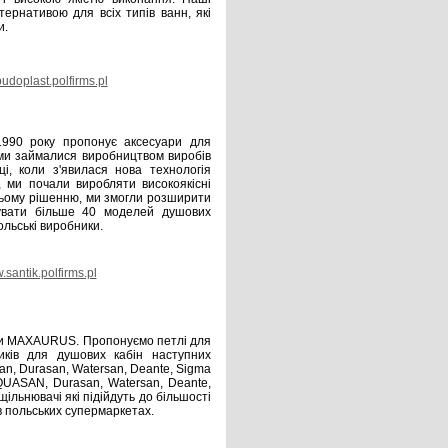
ернативою для всіх типів ванн, які
и.
doplast.polfirms.pl
1990 року пропонує аксесуари для
 ми займалися виробництвом виробів
ці, коли з'явилася нова технологія
 ми почали виробляти високоякісні
цьому рішенню, ми змогли розширити
увати більше 40 моделей душових
польські виробники.
santik.polfirms.pl
рми MAXAURUS. Пропонуємо петлі для
иків для душових кабін наступних
an, Durasan, Watersan, Deante, Sigma
QUASAN, Durasan, Watersan, Deante,
ільнювачі які підійдуть до більшості
в польських супермаркетах.