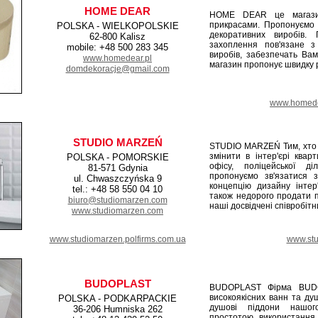
HOME DEAR
HOME DEAR це магазин
прикрасами. Пропонуємо 
POLSKA - WIELKOPOLSKIE
декоративних виробів. П
62-800 Kalisz
захоплення пов'язане з
mobile: +48 500 283 345
виробів, забезпечать Ва
www.homedear.pl
магазин пропонує швидку р
domdekoracje@gmail.com
www.homede
STUDIO MARZEŃ
STUDIO MARZEŃ Тим, хто 
змінити в інтер'єрі квар
POLSKA - POMORSKIE
офісу, поліцейської діл
81-571 Gdynia
пропонуємо зв'язатися
ul. Chwaszczyńska 9
концепцію дизайну інтер
tel.: +48 58 550 04 10
також недорого продати п
biuro@studiomarzen.com
наші досвідчені співробіт
www.studiomarzen.com
www.studiomarzen.polfirms.com.ua
www.stu
BUDOPLAST
BUDOPLAST Фірма BUDO
високоякісних ванн та душ
POLSKA - PODKARPACKIE
душові піддони нашого
36-206 Humniska 262
простотою використання 