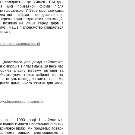
і солідність - це ЗБІгнєв і ВАНда -
а цієї приватної фірми після
ю і дружньою. У 1969 році вже сама
ватної фірми представлялася
пережив ряд податкових революцій,
ку позицію не лише серед фірм з
алузі. Наше підприємство спирається
піталі.
n.businesscompanies.pl
(пластмаса для дому) займається
єю виробів з пластмаси. За весь час
ворили власну мережу оптової та
обслуговуємо також вибрані торгові
ь - галузь господарських товарів. Ми
дмети домашнього вжитку для кухні,
wa.businesscompanies.pl
рена в 1993 році і займається
 ванної кімнати і постільної білизни
 акрилової пряжі. Ми продаємо товари
донному ринках, співпрацюємо з