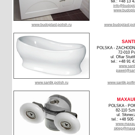
tel.: +48 13 
info@budopl
www.budopla
www.budoplast.polish.ru
www.budoplast.pol
SANT
POLSKA - ZACHOD
72-010 Po
ul. Ofiar Stut
tel.: +48 91 
www.santi
pawel@sant
www.santik.polish.ru
www.santik.polf
MAXAU
POLSKA - PO
82-110 Szt
ul. Słonec
tel.: +48 505
www.maxaur
sklep@maxau