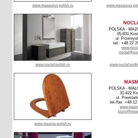
www.maxaurus.polish.ru
www.maxaurus.pol
NOCL
POLSKA - MAZ
05-831 Kos
ul. Przemys
tel.: +48 22 
www.nocla
noclaf@noc
www.noclaf.polish.ru
www.noclaf.polf
MAS
POLSKA - MAŁ
31-422 K
ul. Powstań
tel./fax: +48 1
www.masm
biuro@mas
www.masma.polish.ru