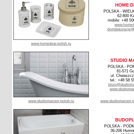
HOME D
POLSKA - WIEL
62-800 Ka
mobile: +48 50
www.homede
domdekoracje@
www.homedear.polish.ru
STUDIO M
POLSKA - PO
81-571 Gd
ul. Chwaszcz
tel.: +48 58 
biuro@studiom
www.studioma
www.studiomarzen.polish.ru
www.studiomarzen.p
BUDOPL
POLSKA - POD
36-206 Humn