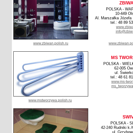
ZBIW
POLSKA - WA
10-449 Ol
Al. Marszałka Józefa 
tel.: 48 89 5
www.zbiwa
info@zbiw
www.zbiwan.polish.ru
www.zbiwan.po
MS TWOR
POLSKA - WIE
62-005 Ow
ul. Świerk
tel.: 48 61 8
www.ms-twor
ms_tworzyw
www.mstworzywa.polish.ru
SWI
POLSKA - S
42-240 Rudniki k.
ul. Grzybow