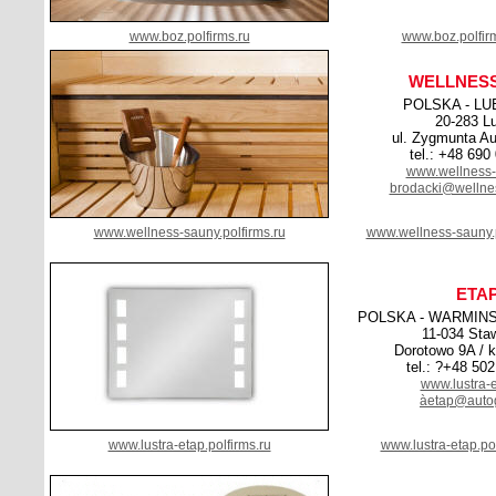
www.boz.polfirms.ru
www.boz.polfir
WELLNES
POLSKA - LU
20-283 Lu
ul. Zygmunta Au
tel.: +48 690
www.wellness-
brodacki@wellnes
www.wellness-sauny.polfirms.ru
www.wellness-sauny.
ETA
POLSKA - WARMIN
11-034 Sta
Dorotowo 9A / k
tel.: ?+48 50
www.lustra-e
àetap@autog
www.lustra-etap.polfirms.ru
www.lustra-etap.po