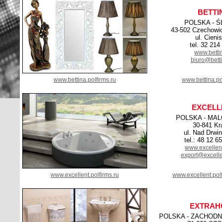
BETTI
POLSKA - Ś
43-502 Czechowic
ul. Cienis
tel. 32 214
www.betti
biuro@betti
www.bettina.polfirms.ru
www.bettina.po
EXCELL
POLSKA - MA
30-841 K
ul. Nad Drwi
tel.: 48 12 6
www.excellen
export@excelle
www.excellent.polfirms.ru
www.excellent.pol
EXTRAH
POLSKA - ZACHOD