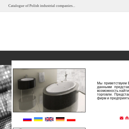
Catalogue of Polish industrial companies...
Мы приветствуем 
данными предста
возможность найти
торговли. Предст
фирм и предприяти