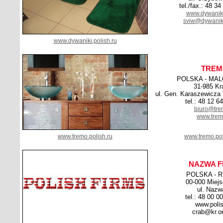
tel./fax.: 48 3
www.dywaniki
sviw@dywaniki
www.dywaniki.polish.ru
TREM
POLSKA - MA
31-985 K
ul. Gen. Karaszewicza
tel.: 48 12 6
biuro@tre
www.trem
www.tremo.polish.ru
www.tremo.pol
NAZWA F
POLSKA - 
00-000 Miej
ul. Nazw
tel.: 48 00 0
www.polis
crab@kr.on