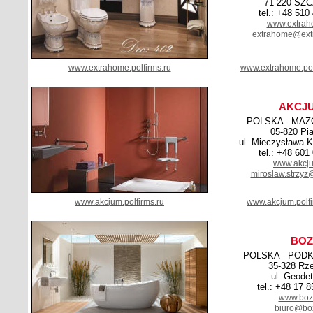
71-220 SZ
tel.: +48 510
www.extrah
extrahome@ext
www.extrahome.polfirms.ru
www.extrahome.pol
AKCJ
POLSKA - MAZ
05-820 Pi
ul. Mieczysława K
tel.: +48 601
www.akcju
miroslaw.strzyz
www.akcjum.polfirms.ru
www.akcjum.polf
BOZ
POLSKA - POD
35-328 Rz
ul. Geode
tel.: +48 17 
www.boz
biuro@boz