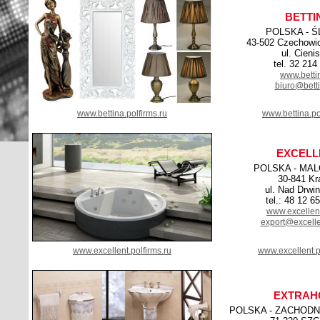
BETTI
POLSKA - Ś
43-502 Czechowic
ul. Cienis
tel. 32 214
www.betti
biuro@betti
www.bettina.polfirms.ru
www.bettina.po
EXCELL
POLSKA - MA
30-841 K
ul. Nad Drwi
tel.: 48 12 6
www.excellen
export@excelle
www.excellent.polfirms.ru
www.excellent.p
EXTRAH
POLSKA - ZACHOD