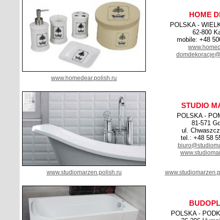
HOME D
POLSKA - WIEL
62-800 Ka
mobile: +48 50
www.homede
domdekoracje@
www.homedear.polish.ru
STUDIO M
POLSKA - PO
81-571 Gd
ul. Chwaszcz
tel.: +48 58 
biuro@studiom
www.studioma
www.studiomarzen.polish.ru
www.studiomarzen.p
BUDOPL
POLSKA - POD