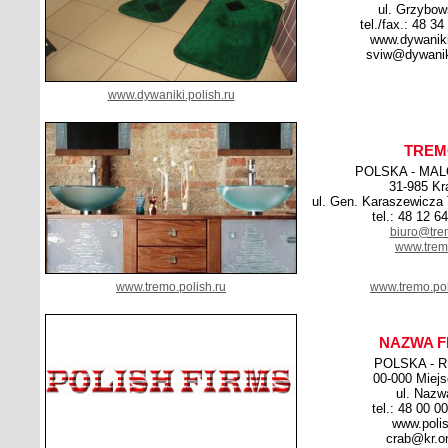
ul. Grzybow
tel./fax.: 48 3
www.dywaniki
sviw@dywanik
www.dywaniki.polish.ru
TREM
POLSKA - MA
31-985 K
ul. Gen. Karaszewicza
tel.: 48 12 6
biuro@tre
www.trem
www.tremo.polish.ru
www.tremo.pol
NAZWA F
POLSKA - 
00-000 Miej
ul. Nazw
tel.: 48 00 0
www.polis
crab@kr.on