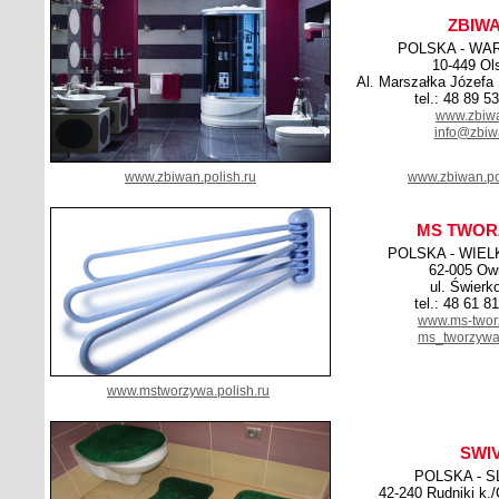
ZBIW
POLSKA - WA
10-449 Ol
Al. Marszałka Józefa 
tel.: 48 89 5
www.zbiwa
info@zbiw
www.zbiwan.polish.ru
www.zbiwan.po
MS TWOR
POLSKA - WIE
62-005 Ow
ul. Świerk
tel.: 48 61 8
www.ms-twor
ms_tworzyw
www.mstworzywa.polish.ru
SWI
POLSKA - S
42-240 Rudniki k.