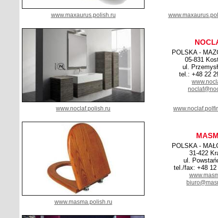
www.maxaurus.polish.ru
www.maxaurus.pol
NOCL
POLSKA - MAZ
05-831 Kos
ul. Przemys
tel.: +48 22 
www.nocla
noclaf@noc
www.noclaf.polish.ru
www.noclaf.polf
MAS
POLSKA - MAŁ
31-422 K
ul. Powstań
tel./fax: +48 1
www.masm
biuro@mas
www.masma.polish.ru