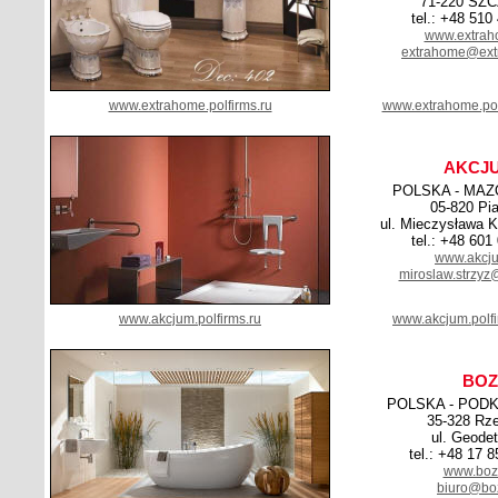
71-220 SZ
tel.: +48 510
www.extrah
extrahome@ext
www.extrahome.polfirms.ru
www.extrahome.pol
AKCJ
POLSKA - MAZ
05-820 Pi
ul. Mieczysława K
tel.: +48 601
www.akcju
miroslaw.strzyz
www.akcjum.polfirms.ru
www.akcjum.polf
BOZ
POLSKA - POD
35-328 Rz
ul. Geode
tel.: +48 17 
www.boz
biuro@boz