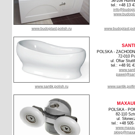
36-206 Humn
tel.: +48 13 
info@budopl
www.budopla
www.budoplast.polish.ru
www.budoplast.pol
SANT
POLSKA - ZACHOD
72-010 Po
ul. Ofiar Stut
tel.: +48 91 
www.santi
pawel@sant
www.santik.polish.ru
www.santik.polf
MAXAU
POLSKA - PO
82-110 Szt
ul. Słonec
tel.: +48 505
www.maxaur
sklep@maxau