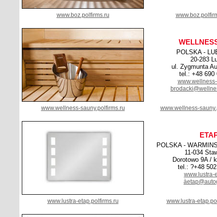
www.boz.polfirms.ru
www.boz.polfir
WELLNES
POLSKA - LU
20-283 Lu
ul. Zygmunta Au
tel.: +48 690
www.wellness-
brodacki@wellnes
www.wellness-sauny.polfirms.ru
www.wellness-sauny.
ETA
POLSKA - WARMIN
11-034 Sta
Dorotowo 9A / k
tel.: ?+48 50
www.lustra-e
àetap@autog
www.lustra-etap.polfirms.ru
www.lustra-etap.po