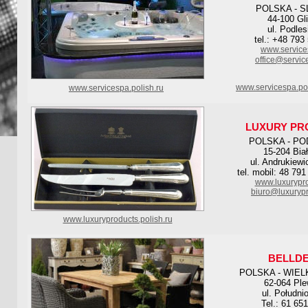
POLSKA - S
44-100 Gl
ul. Podles
tel.: +48 793
www.service
office@servic
www.servicespa.po
www.servicespa.polish.ru
LUXURY PR
POLSKA - PO
15-204 Bia
ul. Andrukiewi
tel. mobil: 48 791
www.luxurypro
biuro@luxurypr
www.luxuryproducts.polish.ru
BELLD
POLSKA - WIE
62-064 Ple
ul. Południ
Tel.: 61 65