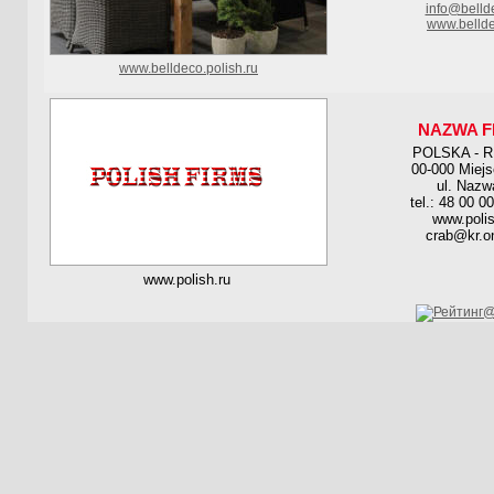
info@belld
www.bellde
www.belldeco.polish.ru
NAZWA F
POLSKA - 
00-000 Miej
ul. Nazw
tel.: 48 00 0
www.polis
crab@kr.on
www.polish.ru