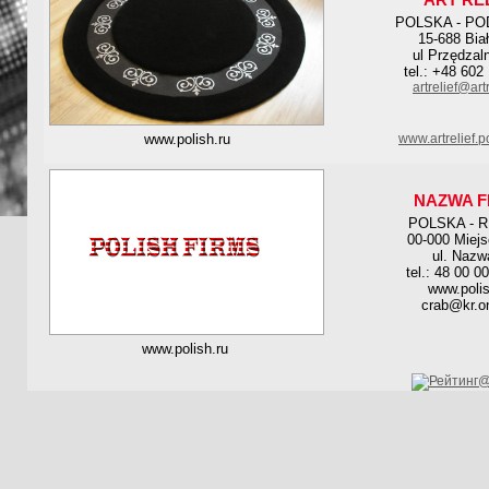
POLSKA - PO
15-688 Bia
ul Przędzal
tel.: +48 602
artrelief@artr
www.polish.ru
www.artrelief.p
NAZWA F
POLSKA - 
00-000 Miej
ul. Nazw
tel.: 48 00 0
www.polis
crab@kr.on
www.polish.ru