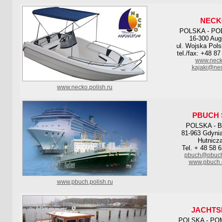
NECK
POLSKA - PO
16-300 Aug
ul. Wojska Pols
tel./fax: +48 8
www.neck
kajaki@nec
www.necko.polish.ru
PBUCH 
POLSKA - 
81-963 Gdynia
Hutnicza
Tel. + 48 58 
pbuch@pbuch
www.pbuch.
www.pbuch.polish.ru
JACHTS
POLSKA - PO