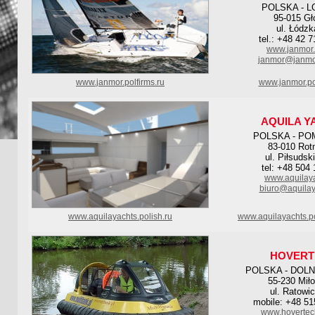
POLSKA - L
95-015 G
ul. Łódzk
tel.: +48 42 
www.janmor.
janmor@janmo
www.janmor.polfirms.ru
www.janmor.po
AQUILA Y
POLSKA - PO
83-010 Ro
ul. Piłsudsk
tel: +48 504
www.aquilaya
biuro@aquilay
www.aquilayachts.polish.ru
www.aquilayachts.p
HOVERT
POLSKA - DOL
55-230 Mił
ul. Ratowi
mobile: +48 51
www.hovertec