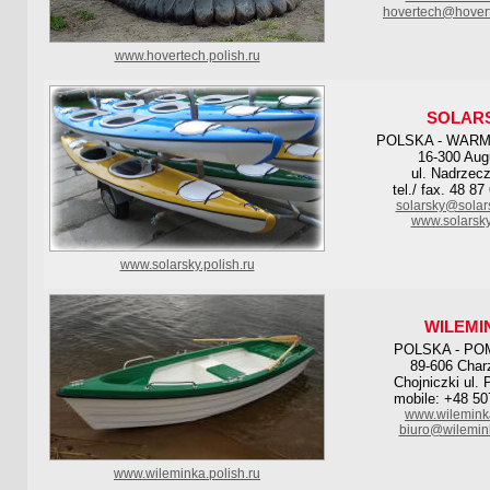
hovertech@hovert
www.hovertech.polish.ru
SOLAR
POLSKA - WARM
16-300 Aug
ul. Nadrzec
tel./ fax. 48 8
solarsky@solar
www.solarsky
www.solarsky.polish.ru
WILEMI
POLSKA - PO
89-606 Cha
Chojniczki ul.
mobile: +48 50
www.wilemink
biuro@wilemin
www.wileminka.polish.ru