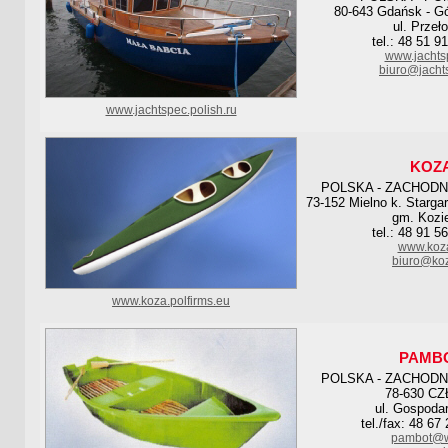
80-643 Gdańsk - Gó
ul. Przeł
tel.: 48 51 9
www.jachts
biuro@jacht
www.jachtspec.polish.ru
KOZ
POLSKA - ZACHOD
73-152 Mielno k. Starga
gm. Kozie
tel.: 48 91 5
www.koza
biuro@koz
www.koza.polfirms.eu
PAMB
POLSKA - ZACHOD
78-630 C
ul. Gospoda
tel./fax: 48 67
pambot@w