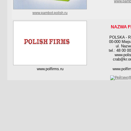
www.pambo
www.pambot.polish.ru
NAZWA F
POLSKA - 
00-000 Miej
ul. Nazw
tel.: 48 00 0
www.polis
crab@kr.on
www.polfirms.ru
www.polfir