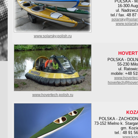
POLSKA - 
16-300 Aug
ul. Nadrzec
tel./ fax. 48 8
solarsky@solar
www.solarsky
www.solarsky.polish.ru
HOVERT
POLSKA - DOL
55-230 Mił
ul. Ratowi
mobile: +48 51
www.hovertec
hovertech@hovert
www.hovertech.polish.ru
KOZ
POLSKA - ZACHOD
73-152 Mielno k. Starga
gm. Kozie
tel.: 48 91 5
www.koza