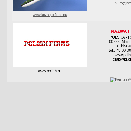
biuro@koz
www.koza.polfirms.eu
NAZWA F
POLSKA - 
00-000 Miej
ul. Nazw
tel.: 48 00 0
www.polis
crab@kr.on
www.polish.ru