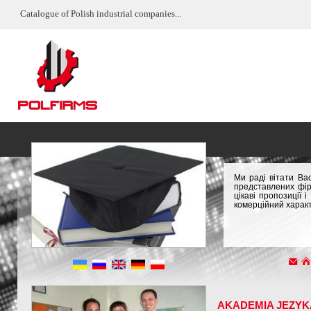
Catalogue of Polish industrial companies...
Ми раді вітати Ва
представлених фір
цікаві пропозиції
комерційний характ
AKADEMIA JEZYK