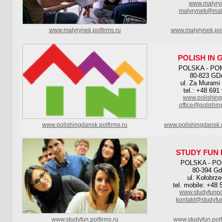
www.malyryn
malyrynek@mal
www.malyrynek.polfirms.ru
www.malyrynek.pol
POLISH IN
POLSKA - PO
80-823 G
ul. Za Murami 
tel.: +48 691
www.polishing
office@polishin
www.polishingdansk.polfirms.ru
www.polishingdansk.
STUDY FUN
POLSKA - P
80-394 G
ul. Kołobrz
tel. mobile: +48
www.studyfunp
kontakt@studyfu
www.studyfun.polfirms.ru
www.studyfun.pol