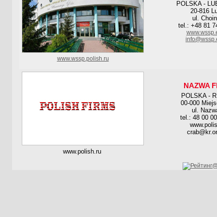
POLSKA - LU
20-816 Lu
ul. Choi
tel.: +48 81 
www.wssp.e
info@wssp.
www.wssp.polish.ru
NAZWA F
POLSKA - 
00-000 Miej
ul. Nazw
tel.: 48 00 0
www.polis
crab@kr.on
www.polish.ru