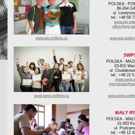
POLSKA - PO
80-264 G
ul. Lendzion
tel.: +48 58 
www.ajp.gda
office@ajp.gd
www.ajp.polfirms.ru
www.ajp.polfir
SWP
POLSKA - MAZ
03-815 Wa
ul. Chodakows
tel.: +48 22 
www.swps.e
mpryshliak@sw
www.swps.polfirms.ru
www.swps.polfi
MAŁY R
POLSKA - MAŁ
31-003 K
ul. Podzam
tel.: +48 12 