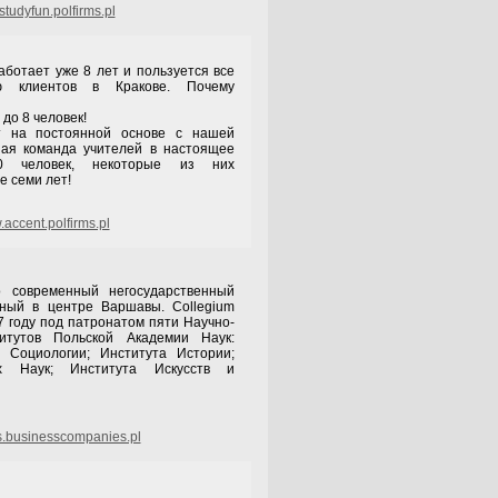
tudyfun.polfirms.pl
ботает уже 8 лет и пользуется все
ю клиентов в Кракове. Почему
 до 8 человек!
т на постоянной основе с нашей
ая команда учителей в настоящее
0 человек, некоторые из них
е семи лет!
accent.polfirms.pl
 современный негосударственный
нный в центре Варшавы. Collegium
97 году под патронатом пяти Научно-
титутов Польской Академии Наук:
 Социологии; Института Истории;
их Наук; Института Искусств и
s.businesscompanies.pl