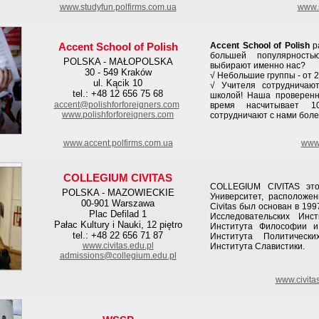
www.studyfun.polfirms.com.ua
www.s
Accent School of Polish
Accent School of Polish
ра
большей популярность
POLSKA - MAŁOPOLSKA
выбирают именно нас?
30 - 549 Kraków
√ Небольшие группы - от 2
ul. Kącik 10
√ Учителя сотрудничаю
tel.: +48 12 656 75 68
школой! Наша проверенн
accent@polishforforeigners.com
время насчитывает 1
www.polishforforeigners.com
сотрудничают с нами боле
www.accent.polfirms.com.ua
www.
COLLEGIUM CIVITAS
COLLEGIUM CIVITAS это
POLSKA - MAZOWIECKIE
Университет, расположе
00-901 Warszawa
Civitas был основан в 19
Plac Defilad 1
Исследовательских Инс
Pałac Kultury i Nauki, 12 piętro
Института Философии и
tel.: +48 22 656 71 87
Института Политическ
www.civitas.edu.pl
Института Славистики.
admissions@collegium.edu.pl
www.civita