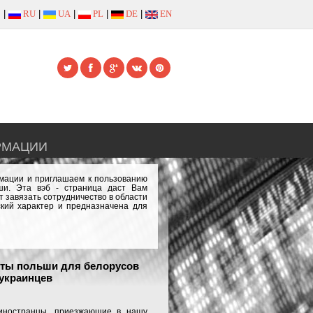
|
RU
|
UA
|
PL
|
DE
|
EN
РМАЦИИ
рмации и приглашаем к пользованию
и. Эта вэб - страница даст Вам
 завязать сотрудничество в области
кий характер и предназначена для
еты польши для белорусов
украинцев
 иностранцы, приезжающие в нашу