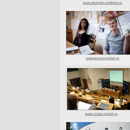
www.studyfun.polfirms.ru
www.accent.polish.ru
www.civitas.polish.ru