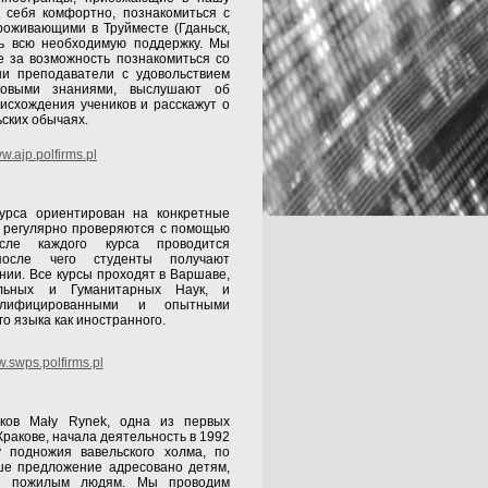
ть себя комфортно, познакомиться с
роживающими в Труйместе (Гданьск,
ть всю необходимую поддержку. Мы
е за возможность познакомиться со
ши преподаватели с удовольствием
ковыми знаниями, выслушают об
исхождения учеников и расскажут о
ьских обычаях.
w.ajp.polfirms.pl
урса ориентирован на конкретные
в регулярно проверяются с помощью
сле каждого курса проводится
после чего студенты получают
нии. Все курсы проходят в Варшаве,
льных и Гуманитарных Наук, и
валифицированными и опытными
о языка как иностранного.
.swps.polfirms.pl
ков Mały Rynek, одна из первых
Кракове, начала деятельность в 1992
у подножия вавельского холма, по
ше предложение адресовано детям,
 и пожилым людям. Мы проводим