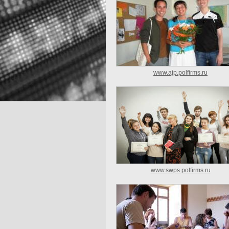
www.ajp.polfirms.ru
www.swps.polfirms.ru