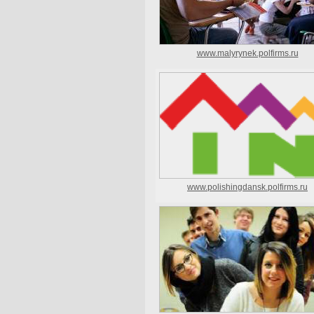
www.malyrynek.polfirms.ru
www.polishingdansk.polfirms.ru