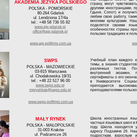
AKADEMIA JEZYKA POLSKIEGO
страну, могут чувствова
другими иностранцами, п
POLSKA - POMORSKIE
Гдыня, Сопот) и получи
80-264 Gdańsk
любим свою работу, такж
ul. Lendziona 17/4a
многими культурами. На
tel.: +48 58 736 55 82
поделятся своими язы
www.ajp.gdansk.pl
особенностях страны про
office@ajp.gdansk.pl
польских традициях и пол
www.ajp.polfirms.com.ua
ww
SWPS
Учебный план каждого к
темы, а знания студенто
POLSKA - MAZOWIECKIE
различных тестов. По
03-815 Warszawa
внутренний экзамен, 
ul. Chodakowska 19/31
сертификаты о его оконча
tel.: +48 22 517 96 00
в Университете Социа
www.swps.edu.pl
преподаются высокок
mpryshliak@swps.edu.pl
преподавателями польског
www.swps.polfirms.com.ua
www
MAŁY RYNEK
Школа иностранных язы
частных языковых школ в 
POLSKA - MAŁOPOLSKIE
году. Школа находится 
31-003 Kraków
адресу Подзамче 26. На
ul. Podzamcze 26
подросткам, взрослым