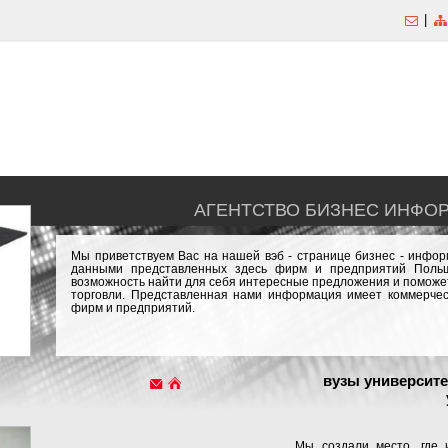
|
АГЕНТСТВО БИЗНЕС ИНФО
Мы приветствуем Вас на нашей вэб - странице бизнес - инфо
данными представленных здесь фирм и предприятий Польш
возможность найти для себя интересные предложения и поможет
торговли. Представленная нами информация имеет коммерчес
фирм и предприятий.
вузы университ
Мы создали место, где