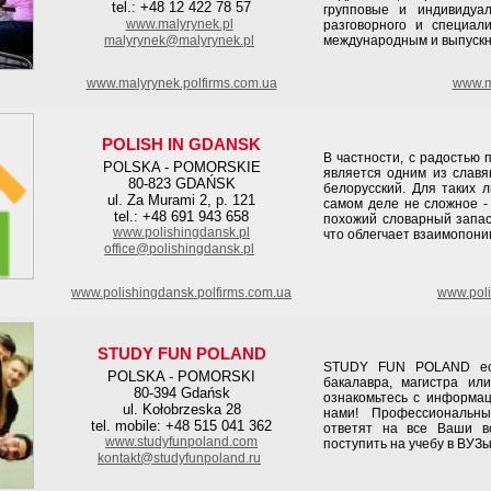
tel.: +48 12 422 78 57
групповые и индивидуа
www.malyrynek.pl
разговорного и специал
malyrynek@malyrynek.pl
международным и выпускн
www.malyrynek.polfirms.com.ua
www.ma
POLISH IN GDANSK
В частности, с радостью
POLSKA - POMORSKIE
является одним из славян
80-823 GDAŃSK
белорусский. Для таких 
ul. Za Murami 2, p. 121
самом деле не сложное -
tel.: +48 691 943 658
похожий словарный запас,
www.polishingdansk.pl
что облегчает взаимопони
office@polishingdansk.pl
www.polishingdansk.polfirms.com.ua
www.poli
STUDY FUN POLAND
STUDY FUN POLAND eсл
POLSKA - POMORSKI
бакалавра, магистра ил
80-394 Gdańsk
ознакомьтесь с информац
ul. Kołobrzeska 28
нами! Профессиональны
tel. mobile: +48 515 041 362
ответят на все Ваши в
www.studyfunpoland.com
поступить на учебу в ВУЗ
kontakt@studyfunpoland.ru