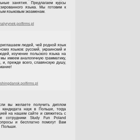
льные занятия. Предлагаем курсы
изированного языка. Мы готовим к
ым языковым экзаменам.
lyrynek.polfirms.pl
 приглашаем людей, чей родной язык
ских языков: русский, украинский и
людей, изучение польского языка на
 мы имеем аналогичную грамматику,
 и, прежде всего, славянскую душу,
мание!
shingdansk.polfirms.pl
и вы желаете получить диплом
и кандидата наук в Польше, тогда
ией на нашем сайте и свяжитесь с
е сотрудники Study Fun Poland
опросы и бесплатно помогут Вам
ы Польши.