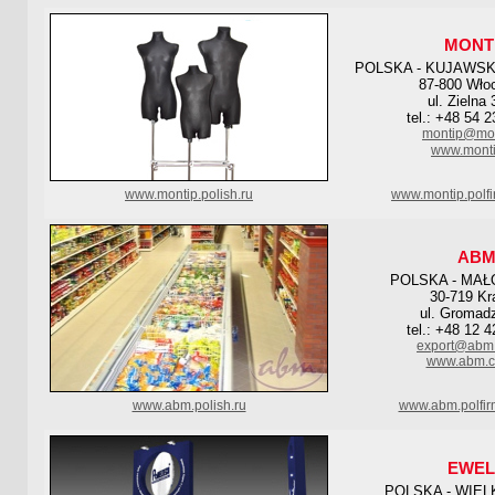
MONT
POLSKA - KUJAWS
87-800 Wło
ul. Zielna
tel.: +48 54 
montip@mon
www.monti
www.montip.polish.ru
www.montip.polf
AB
POLSKA - MAŁ
30-719 K
ul. Gromad
tel.: +48 12 
export@abm.
www.abm.c
www.abm.polish.ru
www.abm.polfir
EWEL
POLSKA - WIE