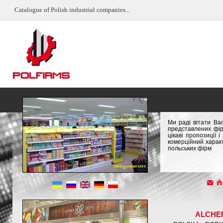
Catalogue of Polish industrial companies...
Ми раді вітати Ва
представлених фір
цікаві пропозиції
комерційний характ
польських фірм
ALCHE