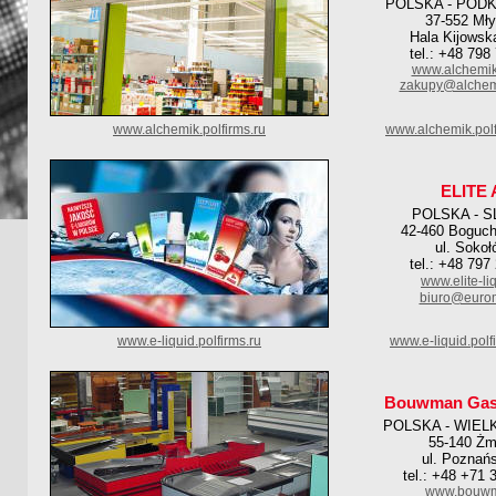
POLSKA - POD
37-552 Mły
Hala Kijowska
tel.: +48 798
www.alchemik
zakupy@alchemi
www.alchemik.polfirms.ru
www.alchemik.pol
ELITE
POLSKA - S
42-460 Boguc
ul. Sokoł
tel.: +48 797
www.elite-liq
biuro@euro
www.e-liquid.polfirms.ru
www.e-liquid.pol
Bouwman Gastr
POLSKA - WIEL
55-140 Żm
ul. Poznań
tel.: +48 +71 
www.bouwm