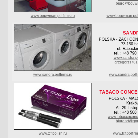
biuro@bouw
www.bouwman.polfirms.ru
www.bouwman.polf
SAND
POLSKA - ZACHOD
73-150 Ł
ul. Rabacki
tel.: +48 790
www.sandra.po
grzegorzs78
www.sandra.polfirms.ru
www.sandra.polf
TABACO CONCE
POLSKA - MAL
Krakó
Al. 29-Listo
tel.: +48 508
www.tobaccoconce
biuro.tcf@gm
www.tcf.polish.ru
www.tcf.polfir