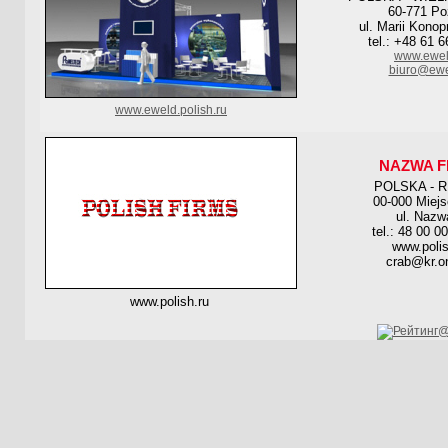
60-771 P
ul. Marii Konop
tel.: +48 61 
www.ewel
biuro@ewe
www.eweld.polish.ru
NAZWA F
POLSKA - 
00-000 Miej
ul. Nazw
tel.: 48 00 0
www.polis
crab@kr.on
www.polish.ru