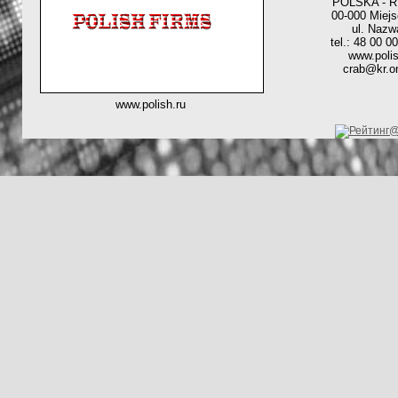
POLSKA - 
00-000 Miej
ul. Nazw
tel.: 48 00 0
www.polis
crab@kr.on
www.polish.ru