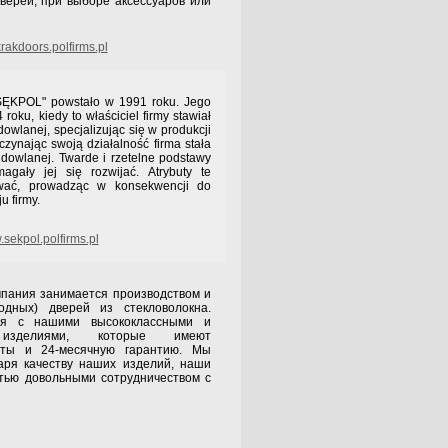
верей, при выборе аксессуаров или
akdoors.polfirms.pl
POL" powstało w 1991 roku. Jego
roku, kiedy to właściciel firmy stawiał
owlanej, specjalizując się w produkcji
czynając swoją działalność firma stała
udowlanej. Twarde i rzetelne podstawy
agały jej się rozwijać. Atrybuty te
ować, prowadząc w konsekwencji do
u firmy.
sekpol.polfirms.pl
я занимается производством и
одных) дверей из стекловолокна.
ся с нашими высококлассными и
и изделиями, которые имеют
каты и 24-месячную гарантию. Мы
аря качеству наших изделий, наши
тью довольными сотрудничеством с