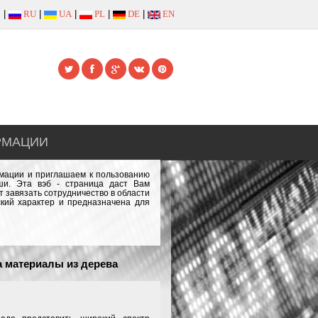
|
RU
|
UA
|
PL
|
DE
|
EN
РМАЦИИ
рмации и приглашаем к пользованию
и. Эта вэб - страница даст Вам
 завязать сотрудничество в области
кий характер и предназначена для
а материалы из дерева