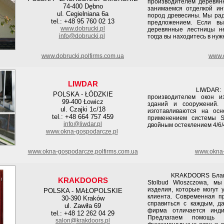
производителем деревянн
74-400 Dębno
занимаемся отделкой ин
ul. Cegielniana 6a
пород древесины. Мы рад
tel.: +48 95 760 02 13
предложением. Если вы
www.dobrucki.pl
деревянные лестницы не
info@dobrucki.pl
тогда вы находитесь в нуж
www.dobrucki.polfirms.com.ua
www.d
LIWDAR
LIWDAR: Мы явля
POLSKA - ŁÓDZKIE
производителем окон и
99-400 Łowicz
зданий и сооружений.
ul. Czajki 1c/18
изготавливаются на ос
tel.: +48 664 757 459
применением системы Sp
info@liwdar.pl
двойным остеклением 4/6/
www.okna-gospodarcze.pl
www.okna-gospodarcze.polfirms.com.ua
www.okna-
KRAKDOORS Благодаря
KRAKDOORS
Stolbud Wloszczowa, м
изделия, которые могут 
POLSKA - MAŁOPOLSKIE
клиента. Современная п
30-390 Kraków
справиться с каждым, д
ul. Zawiła 69
фирма отличается инди
tel.: +48 12 262 04 29
Предлагаем помощь 
salon@krakdoors.pl