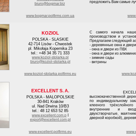
предложить Вам самые лу
biuro@bogmar.biz
www.bogmar.polfirms.com.ua
www.
С самого начала наше
KOZIOL
производством и установ
POLSKA - SLASKIE
Предлагаем следующий ас
42-714 Lisów - Chwostek
- деревянные окна и двер
pl. Mikołaja Kopernika 23
- окна и двери из ПВХ
tel.: +48 34 35 71 333
- окна и двери из алюмини
www.koziol-stolarka.pl
- зимние сады
biuro@koziol-stolarka.pl
- витрины
www.koziol-stolarka.polfirms.eu
www.kozi
EXCELLENT S. A.
EXCELLENT - яв
высококачественной дере
POLSKA - MALOPOLSKIE
по индивидуальному зак
30-841 Kraków
клееного трёхслойного
ul. Nad Drwina 10/B3
внутренние и входн
tel.: 48 12 653 52 85
двухстворчатые, маятник
l
www.excellent.com.p
дверной коробкой), дерев
export@excellent.com.pl
www.excellent.polfirms.eu
www.e