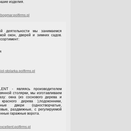
чшие изделия.
bogmar.polfirms.pl
й деятельности мы занимаемся
кой окон, дверей и зимних садов.
сортимент:
и
я
ol-stolarka.polfirms.pl
ляясь производителем
вянной столярки, мы изготавливаем
азу: окна (из соснового дерева и
 красного дерева ),подоконники,
ые двери (одностворчатые,
овые, раздвижные, с регулируемой
янные гаражные ворота.
xcellent.polfirms.pl