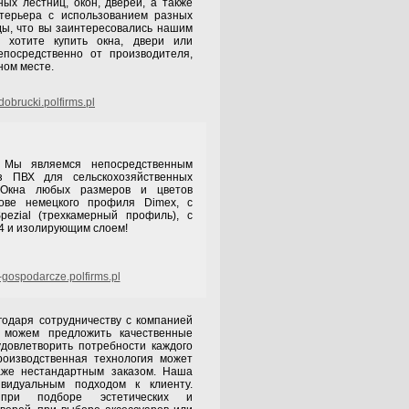
ых лестниц, окон, дверей, а также
терьера с использованием разных
ы, что вы заинтересовались нашим
 хотите купить окна, двери или
посредственно от производителя,
ном месте.
obrucki.polfirms.pl
емся непосредственным
з ПВХ для сельскохозяйственных
 Окна любых размеров и цветов
нове немецкого профиля Dimex, с
ezial (трехкамерный профиль), с
4 и изолирующим слоем!
gospodarcze.polfirms.pl
 сотрудничеству с компанией
ы можем предложить качественные
удовлетворить потребности каждого
роизводственная технология может
аже нестандартным заказом. Наша
видуальным подходом к клиенту.
при подборе эстетических и