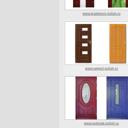
www.krakdoors.polish.ru
www.sekpol.polish.ru
www.polimak.polish.ru