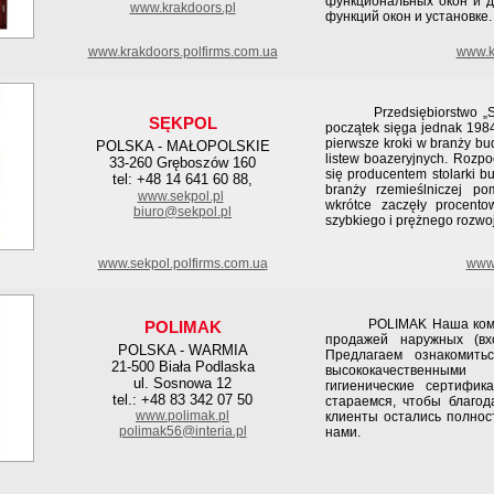
функциональных окон и д
www.krakdoors.pl
функций окон и установке.
www.krakdoors.polfirms.com.ua
www.kr
Przedsiębiorstwo „SĘK
SĘKPOL
początek sięga jednak 1984 
pierwsze kroki w branży bud
POLSKA - MAŁOPOLSKIE
listew boazeryjnych. Rozpo
33-260 Gręboszów 160
się producentem stolarki b
tel: +48 14 641 60 88,
branży rzemieślniczej pom
www.sekpol.pl
wkrótce zaczęły procent
biuro@sekpol.pl
szybkiego i prężnego rozwoj
www.sekpol.polfirms.com.ua
www.
POLIMAK Наша компани
POLIMAK
продажей наружных (вх
POLSKA - WARMIA
Предлагаем ознакомить
21-500 Biała Podlaska
высококачественным
ul. Sosnowa 12
гигиенические сертифи
tel.: +48 83 342 07 50
стараемся, чтобы благод
www.polimak.pl
клиенты остались полнос
polimak56@interia.pl
нами.