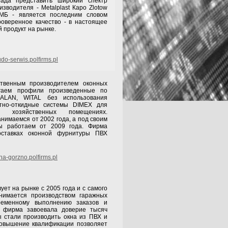
рада представить широкий спектр
зводителя - Metalplast Каро Zlotow
МБ - является последним словом
роверенное качество - в настоящее
 продукт на рынке.
o-serwis.polfirms.pl
твенным производителем оконных
гаем профили произведенные по
ALAN, WITAL без использования
отно-откидные системы DIMEX для
 хозяйственных помещениях.
нимаемся от 2002 года, а под своим
 работаем от 2009 года. Фирма
оставках оконной фурнитуры ПВХ
a-gorzno.polfirms.pl
ет на рынке с 2005 года и с самого
нимается производством гаражных
временному выполнению заказов и
г, фирма завоевала доверие тысяч
ы стали производить окна из ПВХ и
овышение квалификации позволяет