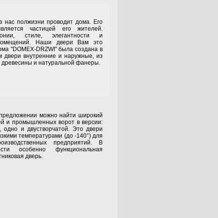
 полжизни проводит дома. Его
вляется частицей его жителей.
онии, стиле, элегантности и
помещений. Наши двери Вам это
ирма "DOMEX-DRZWI" была создана в
м двери внутренние и наружные, из
ой древесины и натуральной фанеры.
ложении можно найти широкий
й и промышленных ворот в версии:
 одно и двустворчатой. Это двери
зкими температурами (до -140°) для
изводственных предприятий. В
сти особенно функциональная
никовая дверь.