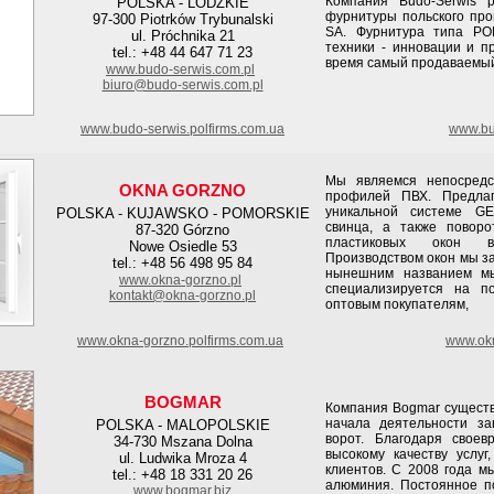
Компания Budo-Serwis 
POLSKA - LODZKIE
фурнитуры польского прои
97-300 Piotrków Trybunalski
SA. Фурнитура типа РО
ul. Próchnika 21
техники - инновации и п
tel.: +48 44 647 71 23
время самый продаваемый
www.budo-serwis.com.pl
biuro@budo-serwis.com.pl
www.budo-serwis.polfirms.com.ua
www.bud
Мы являемся непосредс
OKNA GORZNO
профилей ПВХ. Предла
уникальной системе GE
POLSKA - KUJAWSKO - POMORSKIE
свинца, а также повор
87-320 Górzno
пластиковых окон в
Nowe Osiedle 53
Производством окон мы за
tel.: +48 56 498 95 84
нынешним названием мы
www.okna-gorzno.pl
специализируется на п
kontakt@okna-gorzno.pl
оптовым покупателям,
www.okna-gorzno.polfirms.com.ua
www.okn
BOGMAR
Компания Bogmar существу
начала деятельности за
POLSKA - MALOPOLSKIE
ворот. Благодаря свое
34-730 Mszana Dolna
высокому качеству услу
ul. Ludwika Mroza 4
клиентов. С 2008 года м
tel.: +48 18 331 20 26
алюминия. Постоянное п
www.bogmar.biz