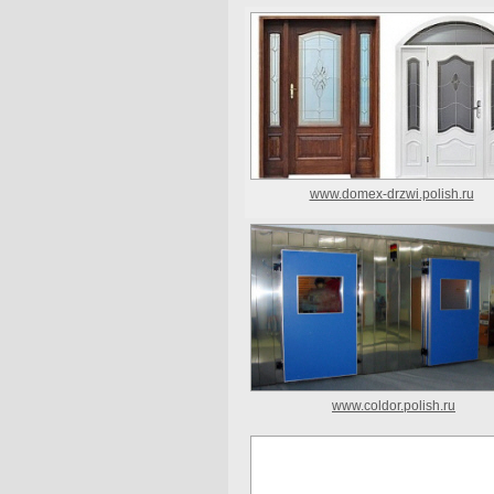
www.domex-drzwi.polish.ru
www.coldor.polish.ru