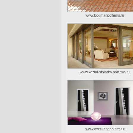
www.bogmar.polfirms.ru
www.koziol-stolarka.polfirms.ru
www.excellent.polfirms.ru