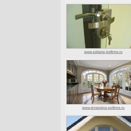
www.szklane.polfirms.ru
www.drzwiokna.polfirms.ru