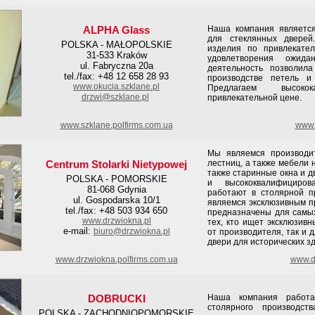
ALPHA Glass
Наша компания является
для стеклянных дверей
POLSKA - MAŁOPOLSKIE
изделия по привлекате
31-533 Kraków
удовлетворения ожида
ul. Fabryczna 20a
деятельность позволил
tel./fax: +48 12 658 28 93
производстве петель и
www.okucia.szklane.pl
Предлагаем высоко
drzwi@szklane.pl
привлекательной цене.
www.szklane.polfirms.com.ua
www.s
Мы являемся производит
Centrum Stolarki Nietypowej
лестниц, а также мебели 
также старинные окна и 
POLSKA - POMORSKIE
и высококвалифициров
81-068 Gdynia
работают в столярной 
ul. Gospodarska 10/1
являемся эксклюзивным п
tel./fax: +48 503 934 650
предназначены для самых
www.drzwiokna.pl
тех, кто ищет эксклюзив
e-mail:
biuro@drzwiokna.pl
от производителя, так и д
двери для исторических з
www.drzwiokna.polfirms.com.ua
www.dr
DOBRUCKI
Наша компания работа
столярного производс
POLSKA - ZACHODNIOPOMORSKIE