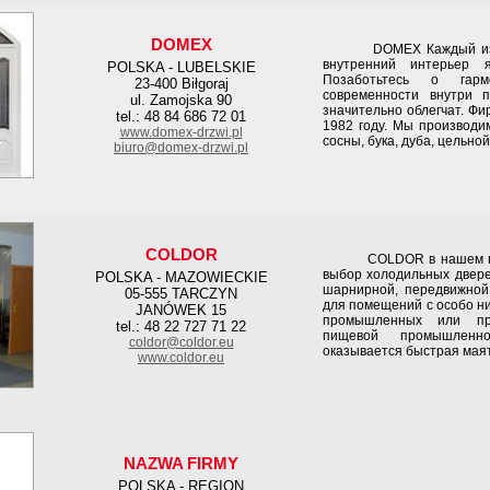
DOMEX
DOMEX Каждый из нас
внутренний интерьер я
POLSKA - LUBELSKIE
Позаботьтесь о гарм
23-400 Biłgoraj
современности внутри 
ul. Zamojska 90
значительно облегчат. Ф
tel.: 48 84 686 72 01
1982 году. Мы производи
www.domex-drzwi.pl
сосны, бука, дуба, цельн
biuro@domex-drzwi.pl
COLDOR
COLDOR в нашем пред
выбор холодильных двере
POLSKA - MAZOWIECKIE
шарнирной, передвижной,
05-555 TARCZYN
для помещений с особо ни
JANÓWEK 15
промышленных или про
tel.: 48 22 727 71 22
пищевой промышленно
coldor@coldor.eu
оказывается быстрая маят
www.coldor.eu
NAZWA FIRMY
POLSKA - REGION