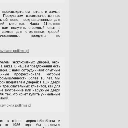
 производителем петель и замков
. Предлагаем высококачественные
льной цене, предназначенные для
ний клиентов. Наша 11-летняя
а нам получить огромный опыт в
 замков для стеклянных дверей.
качественные продукты по
zklane.polfirms.pl
елем: эксклюзивных дверей, окон,
на заказ. В нашем предложении есть
двери. С нами сотрудничают опытные
анные профессионале, которые
промышленности более 10 лет. Мы
роизводителем дверей: Наши двери
 требовательных клиентов, как для
ные внутренние или наружные двери
ля тех, кто хочет купить уникальные
даний.
zwiokna.polfirms.pl
ет в сфере деревообработки и
тва от 1986 года. Мы являемся