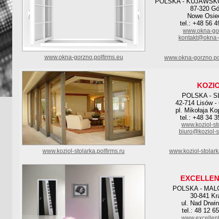
POLSKA - KUJAWSK
87-320 Gó
Nowe Osied
tel.: +48 56 
www.okna-gor
kontakt@okna-
www.okna-gorzno.polfirms.eu
www.okna-gorzno.po
KOZI
POLSKA - S
42-714 Lisów -
pl. Mikołaja Ko
tel.: +48 34 
www.koziol-sto
biuro@koziol-st
www.koziol-stolarka.polfirms.ru
www.koziol-stolark
EXCELLENT
POLSKA - MAL
30-841 K
ul. Nad Drwi
tel.: 48 12 6
www.excellen