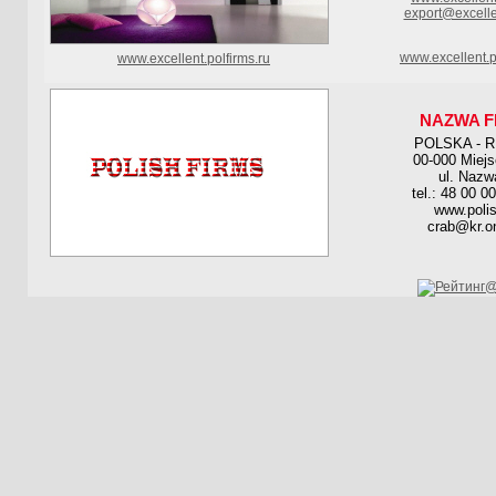
export@excelle
www.excellent.p
www.excellent.polfirms.ru
NAZWA F
POLSKA - 
00-000 Miej
ul. Nazw
tel.: 48 00 0
www.polis
crab@kr.on