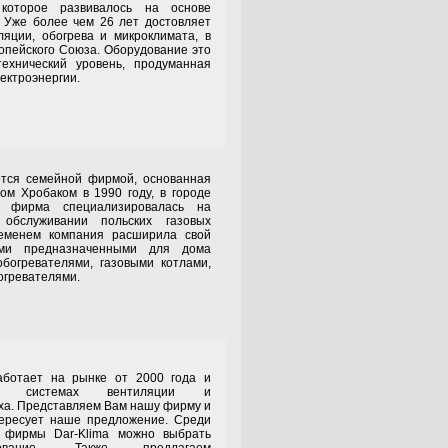
 которое развивалось на основе
 Уже более чем 26 лет достовляет
яции, обогрева и микроклимата, в
ропейского Союза. Оборудование это
технический уровень, продуманная
лектроэнергии.
семейной фирмой, основанная
м Хробаком в 1990 году, в городе
у фирма специализировалась на
обслуживании польских газовых
ременем компания расширила свой
ами предназначенными для дома
богревателями, газовыми котлами,
огревателями.
т на рынке от 2000 года и
на системах вентиляции и
ха. Представляем Вам нашу фирму и
тересует наше предложение. Среди
в фирмы Dar-Klima можно выбрать