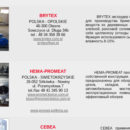
BRYTEX
BRYTEX экструдер меха
для производства брик
POLSKA - OPOLSKIE
веществ из деревянных о
46-300 Olesno
хлебной, рапсовой солом
Sowczyce ul. Długa 34b
себе целлюлозу (отходы 
tel.: 48 34 358 39 66
Фракция используемого сы
www.brytex.com.pl
влажность 8-15%.
brytex@wp.pl
HEMA-PROMEAT
HEMA-PROMEAT произво
собственной конструкции
POLSKA - SWIETOKRZYSKIE
предназначены для обог
26-052 Sitkówka - Nowiny
цехов, складов, пр
ul. Przemysłowa 7
автомобильных мас
tel./fax 48 41 345 90 13
эксплуатационных поме
www.promet.kielce.com.pl
эффективный обогрев
biuro@promet.kielce.com.pl
www.promet.polfirms.eu
CEBEA
CEBEA применяемые 