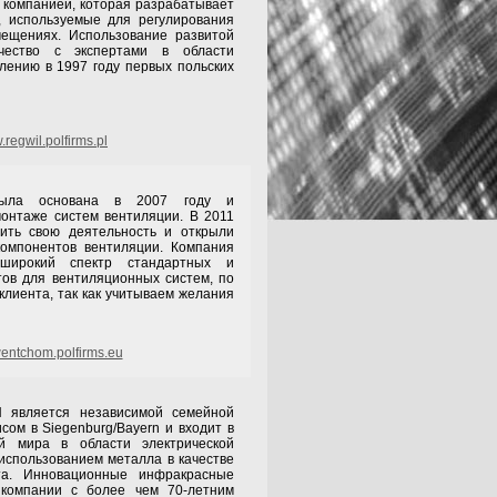
й компанией, которая разрабатывает
, используемые для регулирования
мещениях. Использование развитой
чество с экспертами в области
лению в 1997 году первых польских
regwil.polfirms.pl
была основана в 2007 году и
онтаже систем вентиляции. В 2011
ить свою деятельность и открыли
компонентов вентиляции. Компания
широкий спектр стандартных и
ов для вентиляционных систем, по
клиента, так как учитываем желания
ntchom.polfirms.eu
 является независимой семейной
сом в Siegenburg/Bayern и входит в
й мира в области электрической
 использованием металла в качестве
нта. Инновационные инфракрасные
 компании с более чем 70-летним