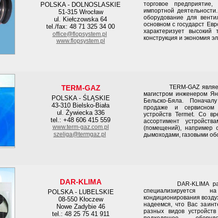
торговое предприятие,
POLSKA - DOLNOSLASKIE
импортной деятельности.
51-315 Wrocław
оборудование для вентил
ul. Kiełczowska 64
основном с государст Ев
tel./fax: 48 71 325 34 00
характеризует высокий 
office@flopsystem.pl
конструкция и экономия э
www.flopsystem.pl
TERM-GAZ
TERM-GAZ является 
магистром инженером Яно
POLSKA - ŚLĄSKIE
Бельско-Бяла. Поначал
43-310 Bielsko-Biała
продаже и сервисном 
ul. Żywiecka 336
устройств Termet. Со в
tel.: +48 606 415 559
ассортимент устройств
www.term-gaz.com.pl
(помещений), например о
szeliga@termgaz.pl
дымоходами, газовыми об
DAR-KLIMA
DAR-KLIMA работае
специализируется 
POLSKA - LUBELSKIE
кондиционирования возду
08-550 Kłoczew
надеемся, что Вас заин
Nowe Zadybie 46
разных видов устройст
tel.: 48 25 75 41 911