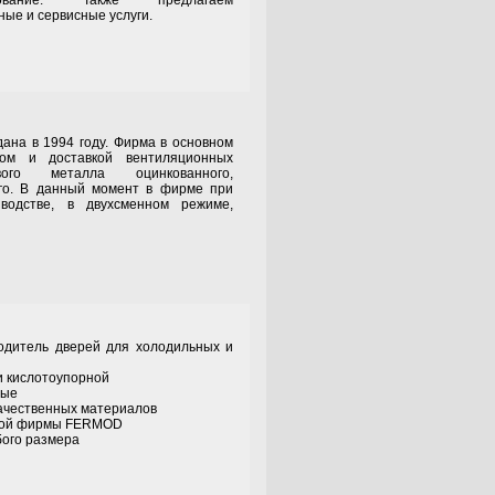
ование. Также предлагаем
ые и сервисные услуги.
в 1994 году. Фирма в основном
вом и доставкой вентиляционных
го металла оцинкованного,
ого. В данный момент в фирме при
зводстве, в двухсменном режиме,
ль дверей для холодильных и
ли кислотоупорной
ные
качественных материалов
ской фирмы FERMOD
бого размера