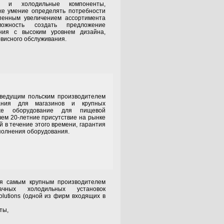
лы и холодильные компоненты,
же умение определять потребности
епенным увеличением ассортимента
можность создать предложение
ания с высоким уровнем дизайна,
рвисного обслуживания.
щим польским производителем
вания для магазинов и крупных
кже оборудование для пищевой
ем 20-летние присутствие на рынке
й в течение этого времени, гарантия
полнения оборудования.
ым крупным производителем
ных холодильных установок
olutions (одной из фирм входящих в
ты,