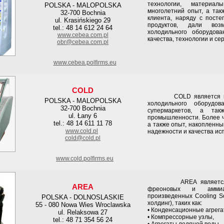
технологии, материа
POLSKA - MALOPOLSKA
многолетний опыт, а так
32-700 Bochnia
клиента, наряду с пост
ul. Krasińskiego 29
продуктов, дали воз
tel.: 48 14 612 24 64
холодильного оборудов
www.cebea.com.pl
качества, технологии и се
obr@cebea.com.pl
www.cebea.polfirms.eu
COLD
COLD является веду
POLSKA - MALOPOLSKA
холодильного оборудо
32-700 Bochnia
супермаркетов, а та
ul. Łany 6
промышленности. Более ч
tel.: 48 14 611 11 78
а также опыт, накопленны
www.cold.pl
надежности и качества ис
cold@cold.pl
www.cold.polfirms.eu
AREA является сам
AREA
фреоновых и аммиач
произведенных Cooling S
POLSKA - DOLNOSLASKIE
холдинг), таких как:
55 - 080 Nowa Wies Wroclawska
• Конденсационные агрега
ul. Relaksowa 27
• Компрессорные узлы,
tel.: 48 71 354 56 24