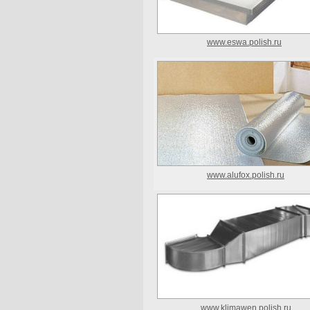
www.eswa.polish.ru
www.alufox.polish.ru
www.klimawen.polish.ru