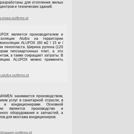
 разработаны для отопления жилых
центров и технических зданий.
.eswa.polfirms.pl
вляется производителем и
изоляции Alufox на территории
оизоляции ALUFOX (60 м2 / 15 кг /
или пенопласта. Ширина рулона (120
ерам гипсокартонных плит, а это
нтаж, а также сокращает затраты. В
оляцию ALUFOX можно применять
alufox.polfirms.pl
N занимается производством,
ием услуг в санитарной отрасли, в
й и кондиционерами. Основной
нии является производство и
ного оборудования и запчастей, а
лов для монтажа кондиционеров.
limawen.polfirms.pl