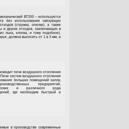
нический ВТ350 – используется
ета без использования связующих
тходов (стружка, опилки), а также
ы и других отходов, заключающих в
из льна, хлопка, и тому подобное).
рья, должна выносить от 1 в 3 мм, а
дит печи воздушного отопления
. Печи систем воздушного отопления
ревания больших помещений залов,
оизводственных предприятий,
терских и различного рода
щений, где необходим быстрый и
в производстве современные