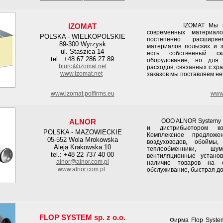
IZOMAT
IZOMAT Мы занима
современных материал
POLSKA - WIELKOPOLSKIE
постепенно расширя
89-300 Wyrzysk
материалов польских и 
ul. Staszica 14
есть собственный скл
tel.: +48 67 286 27 89
оборудование, но для 
biuro@izomat.net
расходов, связанных с хр
www.izomat.net
заказов мы поставляем не
www.izomat.polfirms.eu
www.
ALNOR
OOO ALNOR Systemy Wen
и дистрибьютором ко
POLSKA - MAZOWIECKIE
Комплексное предлож
05-552 Wola Mrokowska
воздуховодов, обоймы,
Aleja Krakowska 10
теплообменники, шу
tel.: +48 22 737 40 00
вентиляционные устано
alnor@alnor.com.pl
наличие товаров на с
www.alnor.com.pl
обслуживание, быстрая до
FLOP SYSTEM sp. z o.o.
Фирма Flop System это