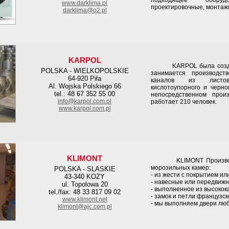
подходящее оборуд
www.darklima.pl
проектировочные, монтажн
darklima@o2.pl
KARPOL
KARPOL была создана 
POLSKA - WIELKOPOLSKIE
занимается производст
64-920 Piła
каналов из листово
Al. Wojska Polskiego 66
кислотоупорного и черн
tel.: 48 67 352 55 00
непосредственном прои
info@karpol.com.pl
работает 210 человек.
www.karpol.com.pl
KLIMONT
KLIMONT Производите
морозильных камер:
POLSKA - SLASKIE
- из жести с покрытием и
43-340 KOZY
- навесные или передвиж
ul. Topolowa 20
- выполненное из высоко
tel./fax: 48 33 817 09 02
- замок и петли француз
www.klimont.net
- мы выполняем двери лю
klimont@ajc.com.pl