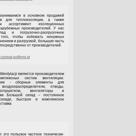
емся в основном продажей
ов для теплоизоляции, а также
ем ассортимент изоляционных
зарубежных производителей. У нас
ад и погрузочно-разгрузочное
того, чтобы избежать ненужных
анением и разгрузкой, большую часть
посредственно от производителей.
izomat.polfirms.pl
tylacji является производителем
мплексных систем вентиляции.
ение - сборные элементы для
 воздухораспределители, отводы,
моглушители, вентиляторы и
вки Большой склад – постоянное
кладе, быстрое и комплексное
ставка
 польское частное технически-