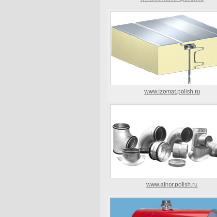
www.izomat.polish.ru
www.alnor.polish.ru