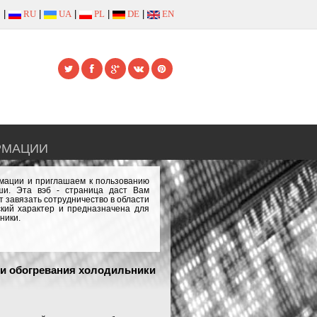
|
RU
|
UA
|
PL
|
DE
|
EN
РМАЦИИ
рмации и приглашаем к пользованию
и. Эта вэб - страница даст Вам
 завязать сотрудничество в области
кий характер и предназначена для
ники.
и обогревания холодильники