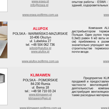
www.eswa.pl
опытом работы - ESWA -
info@eswa.pl
зданий, оздоровительных 
www.eswa.polfirms.com.ua
www
Компания ALUFOX я
ALUFOX
дистрибьютором термо
POLSKA - WARMIŃSKO-MAZURSKIE
Польши. Один рулон терм
10-406 Olsztyn
0,3м3) равен 6 м3 ваты 
ul. Lubelska 27
см) приближена к разм
tel. +48 504 062 736
значительно упрощает мо
witold@alufox.pl
строительстве термоиз
www.alufox.pl
почти везде.
www.alufox.polfirms.com.ua
www.
KLIMAWEN
Предприятие KLIMAWE
POLSKA - POMORSKIE
продажей и предоставлен
84-230 Rumia
частности вентиляцие
ul. Bema 18
деятельностью компа
tel.: +48 58 710 03 24
дистрибуция вентиляцион
www.klimawen.pl
также расходных материа
klimawen@wp.pl
www.klimawen.polfirms.com.ua
www.k