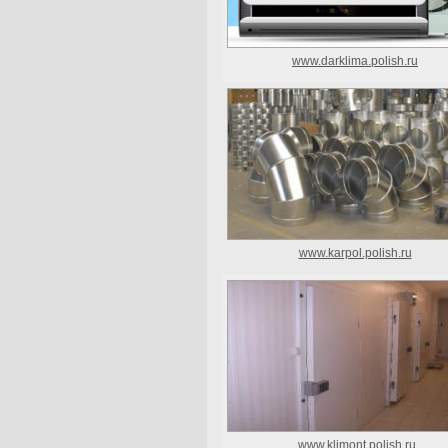
www.darklima.polish.ru
www.karpol.polish.ru
www.klimont.polish.ru