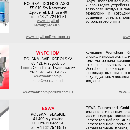
Regwil является польско
POLSKA - DOLNOSLASKIE
и производит устройства
55-010 Św Katarzyna
влажности воздуха в по
Zębice, ul. B.Prusa 40
технологии и сотрудни
tel.: +48 71 724 51 51
осушения привела к появ
www.regwil.pl
устройств этого типа.
regwil@regwil.pl
www.regwil.polfirms.com.ua
www.
WNTCHOM
Компания Wentchom 
специализировалась на м
POLSKA - WIELKOPOLSKA
году мы решили расшир
63-421 Przygodzice
отдел по производству 
Topola Osiedle, ul. Dworcowa 56
Wentchom производит 
tel.: +48 693 119 756
нестандартных компонент
www.wentchom.pl
индивидуальным заказам 
biuro@wentchom.pl
каждого!
www.wentchom.polfirms.com.ua
www.we
ESWA
ESWA Deutschland GmbH
компанией с главным офи
POLSKA - SLASKIE
число ведущих компани
41-409 Mysłowice
нагревательной пленки с
ul. Orła Białego 51
нагревательного элеме
tel.: +48 32 757 85 17
нагревательные пленки,