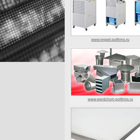
www.regwil.polfirms.ru
www.wentchom.polfirms.ru