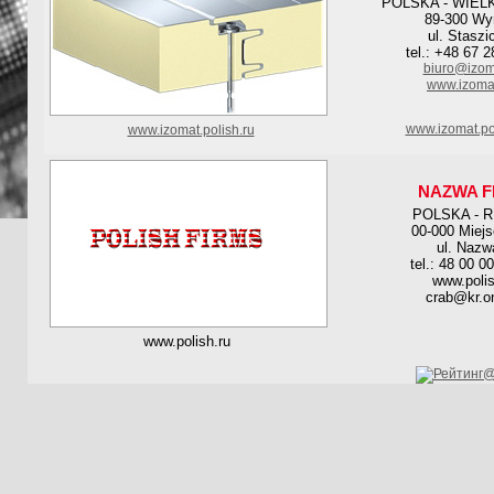
POLSKA - WIEL
89-300 Wy
ul. Staszi
tel.: +48 67 
biuro@izom
www.izomat
www.izomat.po
www.izomat.polish.ru
NAZWA F
POLSKA - 
00-000 Miej
ul. Nazw
tel.: 48 00 0
www.polis
crab@kr.on
www.polish.ru