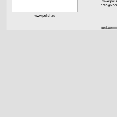
www.polis
crab@kr.on
www.polish.ru