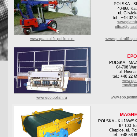
POLSKA - S
40-860 Kat
ul. Gliwic
tel.: +48 32 
www.glassl
office@glass
www.quattrolifts.polfirms.ru
www.quattrolifts.po
EPO
POLSKA - MA
04-708 Wa
ul. Rosną
tel.: +48 22 
www.epo
epo@epo
www.epo.polfir
www.epo.polish.ru
MAGNE
POLSKA - KUJAWS
87-100 To
Cierpice, ul. P
tel.: +48 56 