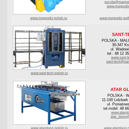
poczta@magnet
www.magnetix
www.magnetix.polish.ru
www.magnetix.polf
SANT-T
POLSKA - MAL
30-347 K
ul. Wadowi
tel.: 48 12 3
www.sant-t
sant-tech@san
www.sant-tech.polish.ru
ATAR G
POLSKA - 
11-100 Lidzbark
ul. Poniatow
tel.mobil: 48 6
www.atargl
atar_biuro
www.atarglass.polish.ru
www.atarglass.p