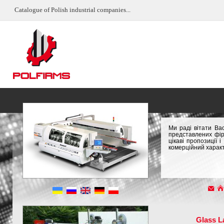
Catalogue of Polish industrial companies...
Ми раді вітати Ва
представлених фір
цікаві пропозиції
комерційний характ
Glass L