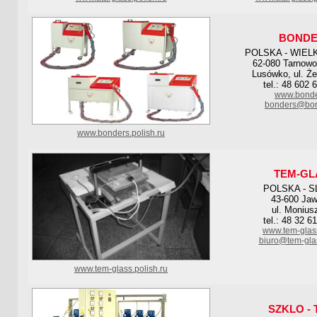
BONDE
POLSKA - WIEL
62-080 Tarnowo
Lusówko, ul. Że
tel.: 48 602 
www.bonde
bonders@bon
www.bonders.polish.ru
TEM-GL
POLSKA - S
43-600 Jaw
ul. Monius
tel.: 48 32 6
www.tem-glas
biuro@tem-gla
www.tem-glass.polish.ru
SZKLO -