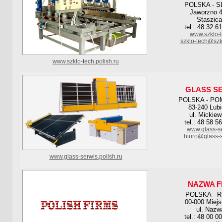
POLSKA - S
Jaworzno 4
Staszica
tel.: 48 32 6
www.szklo-t
szklo-tech@szk
www.szklo-tech.polish.ru
GLASS S
POLSKA - PO
83-240 Lub
ul. Mickiew
tel.: 48 58 5
www.glass-se
biuro@glass-s
www.glass-serwis.polish.ru
NAZWA F
POLSKA - 
00-000 Miej
ul. Nazw
tel.: 48 00 0