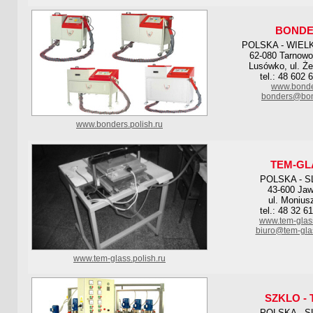
BONDE
POLSKA - WIEL
62-080 Tarnowo
Lusówko, ul. Że
tel.: 48 602 
www.bonde
bonders@bon
www.bonders.polish.ru
TEM-GL
POLSKA - S
43-600 Jaw
ul. Monius
tel.: 48 32 6
www.tem-glas
biuro@tem-gla
www.tem-glass.polish.ru
SZKLO -
POLSKA - S