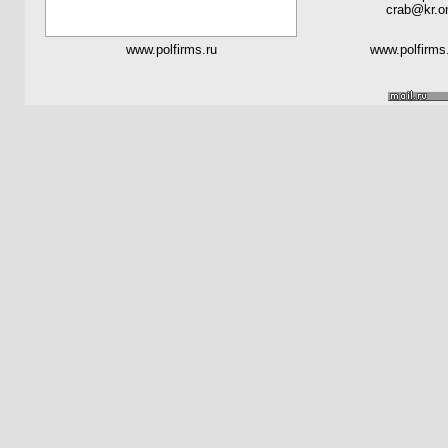
crab@kr.on
www.polfirms.ru
www.polfirms