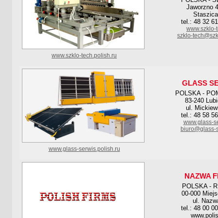
Jaworzno 4
Staszica
tel.: 48 32 6
www.szklo-t
szklo-tech@szk
www.szklo-tech.polish.ru
GLASS S
POLSKA - PO
83-240 Lub
ul. Mickiew
tel.: 48 58 5
www.glass-se
biuro@glass-s
www.glass-serwis.polish.ru
NAZWA F
POLSKA - 
00-000 Miej
ul. Nazw
tel.: 48 00 0
www.polis