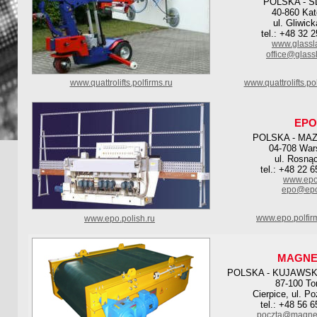
POLSKA - S
40-860 Kat
ul. Gliwic
tel.: +48 32 
www.glassl
office@glass
www.quattrolifts.polfirms.ru
www.quattrolifts.po
EPO
POLSKA - MA
04-708 Wa
ul. Rosną
tel.: +48 22 
www.epo
epo@epo
www.epo.polfir
www.epo.polish.ru
MAGNE
POLSKA - KUJAWS
87-100 To
Cierpice, ul. P
tel.: +48 56 
poczta@magnet