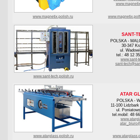
www.magnetix
www.magnetix.polish.ru
www.magnetix.polf
SANT-T
POLSKA - MAL
30-347 K
ul. Wadowi
tel.: 48 12 3
www.sant-t
sant-tech@san
www.sant-tech.polish.ru
ATAR G
POLSKA - 
11-100 Lidzbark
ul. Poniatow
tel.mobil: 48 6
www.atargl
atar_biuro
www.atarglass.polish.ru
www.atarglass.p