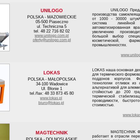
UNILOGO
UNILOGO Предлагае
производства самоклеящи
POLSKA - MAZOWIECKIE
от 1000 - 30000 штук/ч
05-500 Piaseczno
система линейно
ul. Techniczna 5
автоматизированная вра
tel. 48 22 716 82 02
увеличению производи
www.unilogo.com.pl
большой выбор специ
oferty@unilogo.com.pl
косметической, фар
промышленностях.
www.unilog
LOKAS наша основная дея
LOKAS
для термического формов
поддонов корпусов. 
POLSKA - MAŁOPOLSKA
технологии отливок из
34-100 Wadowice
альтернативой для алюми
Ul. Błonie 1
стойкостью до 200 гра
tel./fax: 48 33 873 45 80
термической стабилиза
www.lokas.pl
проводимости, быстрото
biuro@lokas.pl
стоимостью.
www.lokas
MAGTECHNIK Фирма б
MAGTECHNIK
работает в отрасли пере
POLSKA - DOLNOSLASKIE