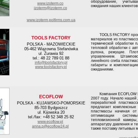
оборудование, учиты
www.izoterm.co
ожидания наших клиентов..
izoterm@izoterm.co
www.izoterm.polfirms.com.ua
TOOLS FACTORY произво
TOOLS FACTORY
материалов из пластмасс
термической обработки п
POLSKA - MAZOWIECKIE
тепловой обработки с ав
05-462 Wiązowna Stefanówka
рулона, режущие. Пло
ul. Żurawia 92
управлением. Штампов
tel.: 48 22 789 01 88
линейного сгиба пластма
info@toolsfactory.pl
габариты и комплектаци
www.toolsfactory.pl
ожиданиями.
Компания ECOFLOW Soluti
ECOFLOW
2007 году. Начало нашей
переработкой пластмассы
POLSKA - KUJAWSKO-POMORSKIE
предлагает комплексные
85-703 Bydgoszcz
пластмассы начиная от
ul. Kijowska 20
оптимизации сист
tel./fax: +48 52 348 25 82
тепловизионной камеры,
www.ecoflow.pl
аппаратуру давления и т
anna.p@ecoflow24.pl
также поставку литьевых 