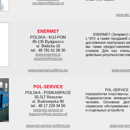
recykling@kkr.biz.pl
www.kkr
ENERMET
ENERMET (Энэрмет) зан
POLSKA - KUJ-POM
с ЧПУ, а также продажей 
85-135 Bydgoszcz
достижения наилучших ре
ul. Bielicka 16
мы также предоставляем 
tel.: 48 781 61 08 30
станков. Для нас очен
www.enermet.pl
довольны результатом со
enermet@onet.eu
www.enermet.polfirms.eu
www.enerme
POL-SERVICE
POL-SERVICE это п
POLSKA - PODKARPACIE
переработки пластмассы.
35-317 Rzeszów
Подкарпатском воеводст
ul. Budziwojska 90
человек. Основная де
tel.: 48 17 229 34 56
сервисное обслуживание 
www.pol-service.pl
и отдельных устройств
maszyny@pol-service.pl
www.pol-service.polfirms.eu
www.pol-ser