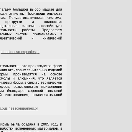
м большой выбор машин для
хся этикеток. Производительность
ас. Полуавтоматическая система,
й прокрутки и полностью
щательная система, способствует
тельности работы. Предлагаем
альных систем, применяемых в
мацевтической и химической
o.businesscompanies.pl
тельность - это производство форм
ания акриловых санитарных изделий
Формы производятся на основе
 смолы и алюминия, что является
ниевых форм, в связи с термической
дусов, возможностью применения
ции благодаря хорошей тепловой
й изготовления, привлекательной
.businesscompanies.pl
ыла создана в 2005 году и
работки вспененных материалов, в