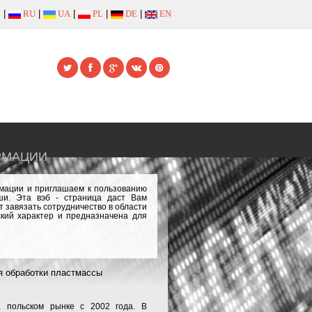
|
RU
|
UA
|
PL
|
DE
|
EN
РМАЦИИ
рмации и приглашаем к пользованию
и. Эта вэб - страница даст Вам
 завязать сотрудничество в области
кий характер и предназначена для
 обработки пластмассы
а польском рынке с 2002 года. В