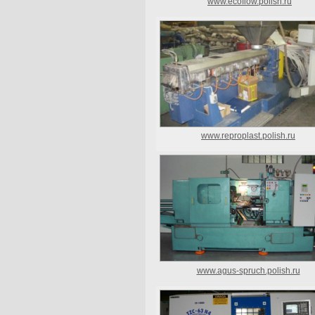
www.ecoflow.polish.ru
www.reproplast.polish.ru
www.agus-spruch.polish.ru