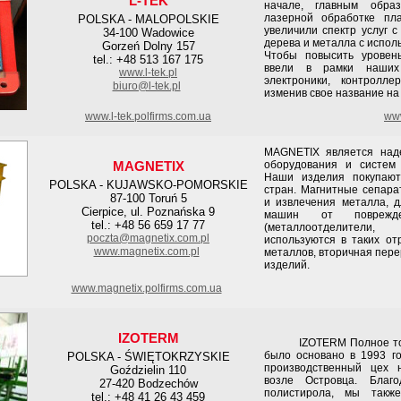
L-TEK
начале, главным обра
лазерной обработке пл
POLSKA - MALOPOLSKIE
увеличили спектр услуг 
34-100 Wadowice
дерева и металла с испол
Gorzeń Dolny 157
Чтобы повысить уровен
tel.: +48 513 167 175
ввели в рамки наших
www.l-tek.pl
электроники, контролле
biuro@l-tek.pl
изменив свое название на
www.l-tek.polfirms.com.ua
www
MAGNETIX является над
MAGNETIX
оборудования и систем
Наши изделия покупают
POLSKA - KUJAWSKO-POMORSKIE
стран. Магнитные сепара
87-100 Toruń 5
и извлечения металла, 
Cierpice, ul. Poznańska 9
машин от поврежде
tel.: +48 56 659 17 77
(металлоотделители,
poczta@magnetix.com.pl
используются в таких от
www.magnetix.com.pl
металлов, вторичная пер
изделий.
www.magnetix.polfirms.com.ua
IZOTERM
IZOTERM Полное товари
было основано в 1993 г
POLSKA - ŚWIĘTOKRZYSKIE
производственный цех 
Goździelin 110
возле Островца. Благо
27-420 Bodzechów
полистирола, мы также
tel.: +48 41 26 43 459