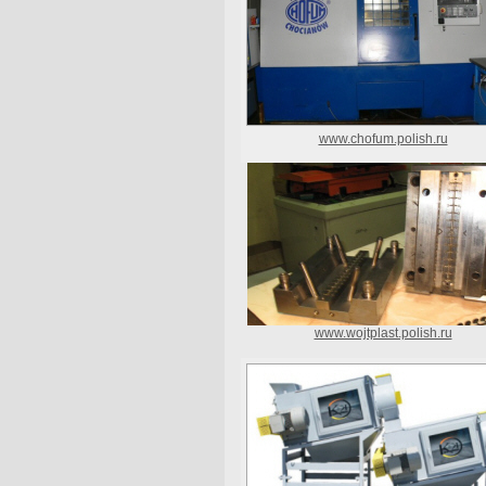
www.chofum.polish.ru
www.wojtplast.polish.ru