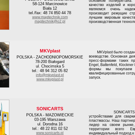
основном полиуретана
58-124 Marcinowice
качество изделий и кор
Biała 12
являемся очень над
tel./fax: 48 74 850 44 78
производит режущие ст
www.magtechnik.com
лучшим мировым качеств
magtechnik@o2.pl
производственная техноло
MKVplast
MKVplast было создано 
воеводстве. Основная дея
POLSKA - ZACHODNIOPOMORSKIE
пресс-формами таких пр
78-200 Białogard
Engel, Battenfeld, Klockner
ul. Chocimska 5
формы мы покупаем 
tel.: 48 94 312 05 82
квалифицированные сотру
info@mkvplast.pl
запуск.
www.mkvplast.pl
SONICARTS
SONICARTS Мы за
POLSKA - MAZOWIECKIE
устройствами для сварк
03-195 Warszawa
пластмассы. Наш партнер -
ul. Dorodna 16
лидер на своем рынке,
tel.: 48 22 811 02 52
территории всего Ев
www.sonicarts.pl
индивидуальный подход к 