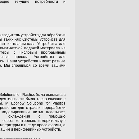
вающее текущие потребности и
..
дитель устройств для обработки
ы таких как: Системы устройств для
лит из пластмассы. Устройства для
томатической подачей материала из
ттеры с числовым программным
очные прессы. Устройства для
ссы. Наши устройства имеют разные
ю. Мы справимся со всеми вашими
ons for Plastics была основана в
 деятельности было тесно связано с
. М Ecoflow Solutions for Plastics
 решения для отрасли переработки
 моделирования литья пластмасс,
емы охлаждения с помощью
 через контрольно-измерительную
емпературы в гнезде пресс-формы, а
машин и периферийных устройств.