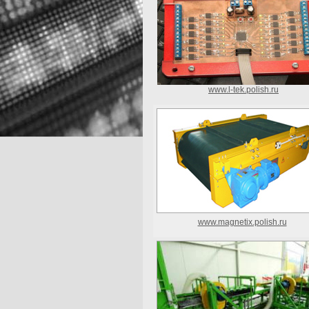
www.l-tek
.
polish.ru
www.magnetix.polish.ru