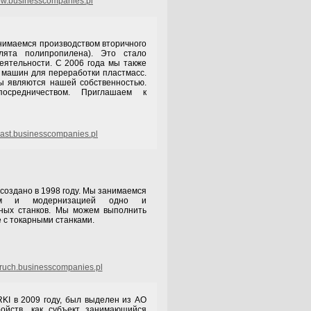
w.businesscompanies.pl
емся производством вторичного
улята полипропилена). Это стало
ятельности. С 2006 года мы также
 машин для переработки пластмасс.
 являются нашей собственностью.
средничеством. Приглашаем к
ast.businesscompanies.pl
дано в 1998 году. Мы занимаемся
ом и модернизацией одно и
ных станков. Мы можем выполнить
 с токарными станками.
uch.businesscompanies.pl
2009 году, был выделен из АО
ройств, как субъект занимающийся