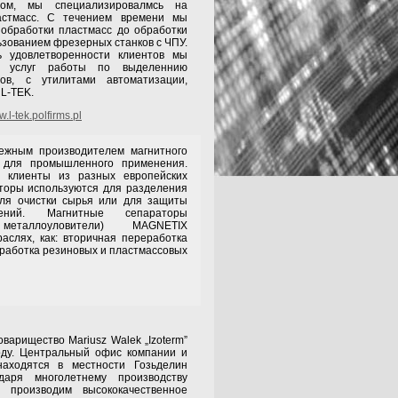
зом, мы специализировалмсь на
астмасс. С течением времени мы
с обработки пластмасс до обработки
ьзованием фрезерных станков с ЧПУ.
ь удовлетворенности клиентов мы
 услуг работы по выделеннию
ров, с утилитами автоматизации,
 L-TEK.
.l-tek.polfirms.pl
ежным производителем магнитного
 для промышленного применения.
 клиенты из разных европейских
торы используются для разделения
для очистки сырья или для защиты
ний. Магнитные сепараторы
 металлоуловители) MAGNETIX
раслях, как: вторичная переработка
еработка резиновых и пластмассовых
щество Mariusz Walek „Izoterm”
оду. Центральный офис компании и
находятся в местности Гозьделин
даря многолетнему производству
 производим высококачественное