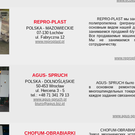
www.ecoflo
REPRO-PLAST мы занима
REPRO-PLAST
полипропилена (регран
основным видом нашей де
POLSKA - MAZOWIECKIE
занимаемся продажей б/у
07-130 Łochów
Все продаваемые машины
ul. Fabryczna 12
Мы не занимаемся по
www.reproplast.pl
сотрудничеству.
www.repropl
AGUS- SPRUCH
POLSKA - DOLNOŚLĄSKIE
AGUS- SPRUCH было соз
50-453 Wrocław
в основном ремонт
ul. Hercena 3 - 5
многошпиндельных токар
tel.: +48 71 341 79 13
каждое задание связанное
www.agus-spruch.pl
biuro@agus.biz.pl
www.agus-spr
CHOFUM-OBRABIARKI в 
CHOFUM-OBRABIARKI
Завод механических уст