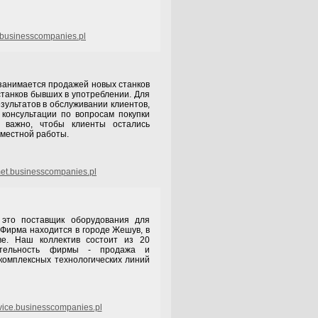
.businesscompanies.pl
имается продажей новых станков
станков бывших в употреблении. Для
зультатов в обслуживании клиентов,
консультации по вопросам покупки
ь важно, чтобы клиенты остались
вместной работы.
t.businesscompanies.pl
оставщик оборудования для
 Фирма находится в городе Жешув, в
ве. Наш коллектив состоит из 20
ятельность фирмы - продажа и
комплексных технологических линий
vice.businesscompanies.pl