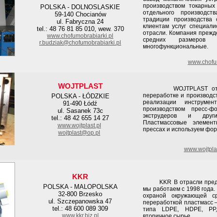
производством токарных
POLSKA - DOLNOSLASKIE
отдельного производст
59-140 Chocianów
традиции производства
ul. Fabryczna 24
клиентам услуг специали
tel.: 48 76 81 85 010, wew. 370
отрасли. Компания прежд
www.chofumobrabiarki.pl
средних размеров
r.budziak@chofumobrabiarki.pl
многофункциональные.
www.chofu
WOJTPLAST
WOJTPLAST от 1989 
переработке и производс
POLSKA - ŁÓDZKIE
реализации инструмен
91-490 Łódź
производством пресс-ф
ul. Sasanek 73c
экструдеров и други
tel.: 48 42 655 14 27
Пластмассовые элемен
www.wojtplast.pl
прессах и используем фо
wojtplast@op.pl
www.wojtpla
KKR
KKR В отрасли предпри
POLSKA - MALOPOLSKA
мы работаем с 1998 года.
32-800 Brzesko
охраной окружающей с
ul. Szczepanowska 47
переработкой пластмасс 
tel.: 48 600 089 309
типа LDPE, HDPE, PP,
www.kkr.biz.pl
вторичное сырье.