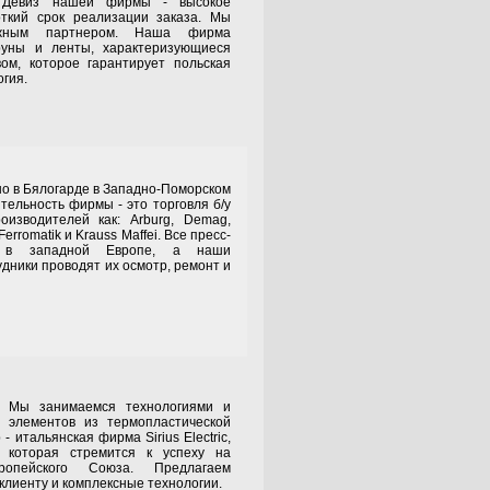
. Девиз нашей фирмы - высокое
откий срок реализации заказа. Мы
ежным партнером. Наша фирма
руны и ленты, характеризующиеся
ом, которое гарантирует польская
гия.
в Бялогарде в Западно-Поморском
тельность фирмы - это торговля б/у
оизводителей как: Arburg, Demag,
 Ferromatik и Krauss Maffei. Все пресс-
в западной Европе, а наши
дники проводят их осмотр, ремонт и
нимаемся технологиями и
и элементов из термопластической
 итальянская фирма Sirius Electric,
 которая стремится к успеху на
ропейского Союза. Предлагаем
клиенту и комплексные технологии.