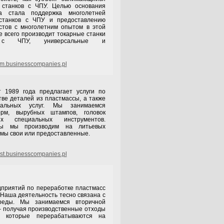
 станков с ЧПУ. Целью основания
ва стала поддержка многолетней
 станков с ЧПУ и предоставлению
стов с многолетним опытом в этой
е всего производит токарные станки
 с ЧПУ, универсальные и
m.businesscompanies.pl
года предлагает услуги по
тве деталей из пластмассы, а также
тальных услуг. Мы занимаемся
орм, вырубных штампов, головок
х специальных инструментов.
ты мы производим на литьевых
рмы свои или предоставленные.
st.businesscompanies.pl
ятий по переработке пластмасс
 Наша деятельность тесно связана с
реды. Мы занимаемся вторичной
– получая производственные отходы
 которые перерабатываются на