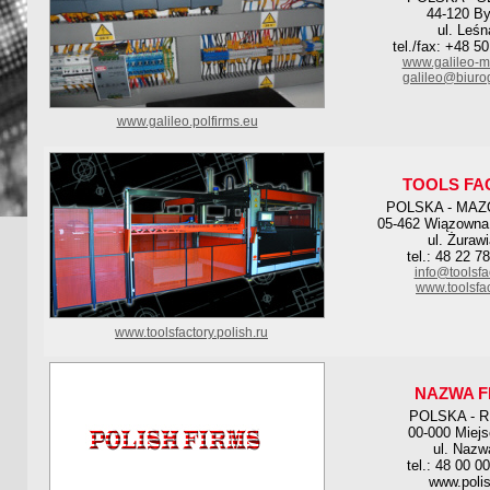
44-120 By
ul. Leśn
tel./fax: +48 5
www.galileo-mu
galileo@biurog
www.galileo.polfirms.eu
TOOLS FA
POLSKA - MAZ
05-462 Wiązowna
ul. Żuraw
tel.: 48 22 7
info@toolsfac
www.toolsfac
www.toolsfactory.polish.ru
NAZWA F
POLSKA - 
00-000 Miej
ul. Nazw
tel.: 48 00 0
www.polis