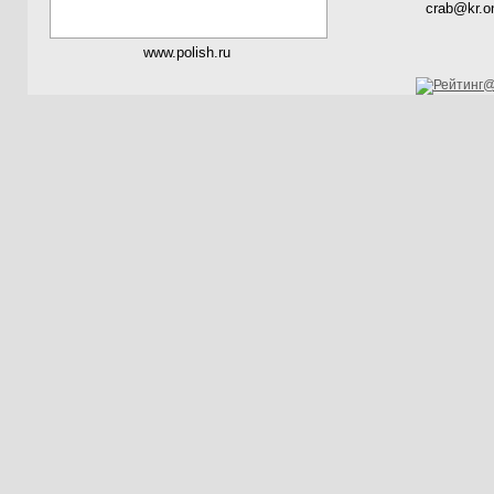
crab@kr.on
www.polish.ru