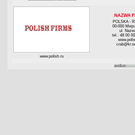
NAZWA F
POLSKA - 
00-000 Miej
ul. Nazw
tel.: 48 00 0
www.polis
crab@kr.on
www.polish.ru