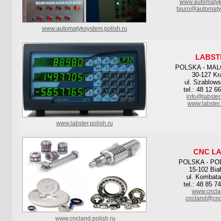
www.automatyk
biuro@automaty
www.automatyksystem.polish.ru
LABST
POLSKA - MA
30-127 K
ul. Szablows
tel.: 48 12 6
info@labster
www.labster
www.labster.polish.ru
CNC L
POLSKA - PO
15-102 Bia
ul. Kombata
tel.: 48 85 7
www.cncla
cncland@cnc
www.cncland.polish.ru