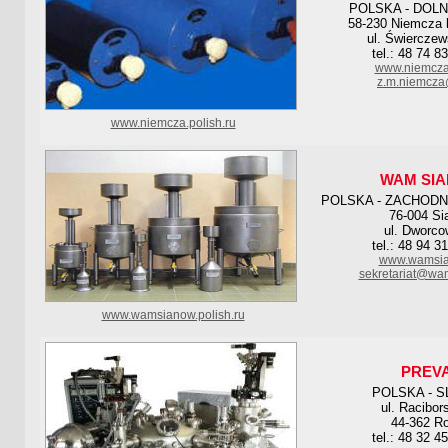
POLSKA - DOL
58-230 Niemcza 
ul. Świerczew
tel.: 48 74 8
www.niemcza
z.m.niemcza
www.niemcza.polish.ru
WAM SI
POLSKA - ZACHOD
76-004 Si
ul. Dworco
tel.: 48 94 3
www.wamsia
sekretariat@wa
www.wamsianow.polish.ru
PREV
POLSKA - S
ul. Racibor
44-362 R
tel.: 48 32 4