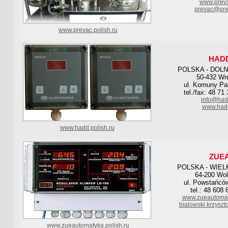
www.preva
prevac@pre
www.prevac.polish.ru
HAD
POLSKA - DOL
50-432 Wr
ul. Komuny Par
tel./fax: 48 71
info@had
www.hadd
www.hadd.polish.ru
ZUE
POLSKA - WIE
64-200 Wol
ul. Powstańcó
tel.: 48 608
www.zueautomaty
bialowski.krzyszto
www.zueautomatyka.polish.ru