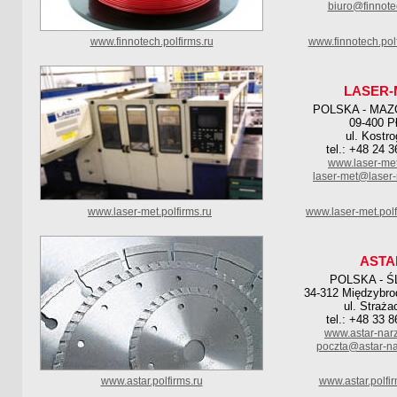
biuro@finnot
www.finnotech.polfirms.ru
www.finnotech.pol
LASER-
POLSKA - MAZ
09-400 P
ul. Kostro
tel.: +48 24 
www.laser-met
laser-met@laser-
www.laser-met.polfirms.ru
www.laser-met.pol
ASTA
POLSKA - Ś
34-312 Międzybrod
ul. Straża
tel.: +48 33 
www.astar-narz
poczta@astar-na
www.astar.polfirms.ru
www.astar.polfi