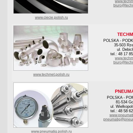
www.techm
biuro@tech
www.ciecie.polish.ru
TECHM
POLSKA - POD
35-503 Rz
ul. Debic
tel.: 48 17 8
www.techm
biuro@tech
www.techmet.polish.ru
PNEUMA
POLSKA - PO
81-534 Gd
ul. Wielkopo
tel.: 48 58 6
www.pneumati
pneumatig@pneum
www.pneumatig.polish.ru