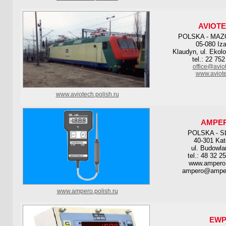
AVIOT
POLSKA - MAZ
05-080 Iza
Klaudyn, ul. Ekol
tel.: 22 75
office@avio
www.aviote
www.aviotech.polish.ru
AMPE
POLSKA - S
40-301 Kat
ul. Budowla
tel.: 48 32 2
www.ampero
ampero@amper
www.ampero.polish.ru
EW