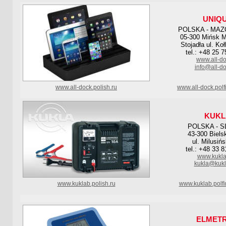
UNIQ
POLSKA - MAZ
05-300 Mińsk M
Stojadła ul. Ko
tel.: +48 25 
www.all-do
info@all-do
www.all-dock.polish.ru
www.all-dock.pol
KUKL
POLSKA - S
43-300 Biels
ul. Milusiń
tel.: +48 33 
www.kukla
kukla@kukl
www.kuklab.polish.ru
www.kuklab.polf
ELMET