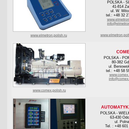
POLSKA - S
41-814 Za
ul. W. Wit
tel.: +48 32 
www.elmetron
info@elmetro
www.elmetron.pol
www.elmetron.polish.ru
COM
POLSKA - PO
80-382 G
ul. Beniows
tel.: +48 58 
www.comex.
info@comex.
www.comex.polish.ru
AUTOMATYK
POLSKA - WIE
63-430 Od
ul. Poln
Tel. : +48 601