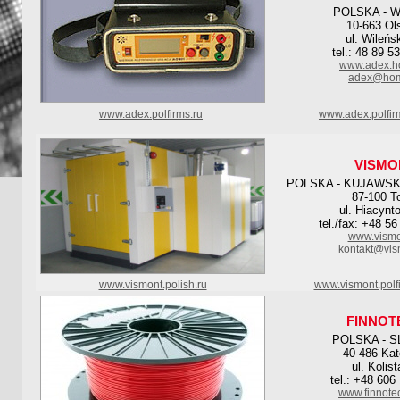
POLSKA - 
10-663 Ol
ul. Wileńs
tel.: 48 89 5
www.adex.h
adex@hom
www.adex.polfirms.ru
www.adex.polfir
VISMO
POLSKA - KUJAWS
87-100 T
ul. Hiacynt
tel./fax: +48 5
www.vismo
kontakt@vis
www.vismont.polish.ru
www.vismont.polf
FINNOT
POLSKA - S
40-486 Kat
ul. Kolist
tel.: +48 606
www.finnote