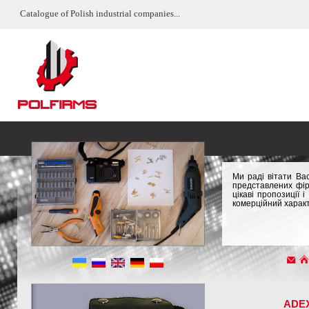
Catalogue of Polish industrial companies...
Ми раді вітати Ва
представлених фір
цікаві пропозиції
комерційний характ
ADE