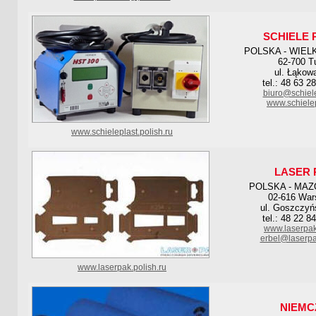
SCHIELE 
POLSKA - WIEL
62-700 T
ul. Łąkow
tel.: 48 63 2
biuro@schiele
www.schielep
www.schieleplast.polish.ru
LASER 
POLSKA - MAZ
02-616 Wa
ul. Goszczyń
tel.: 48 22 8
www.laserpak
erbel@laserpa
www.laserpak.polish.ru
NIEMC