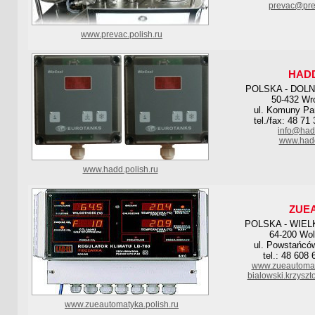
prevac@pre
www.prevac.polish.ru
HAD
POLSKA - DOL
50-432 Wr
ul. Komuny Par
tel./fax: 48 71
info@had
www.hadd
www.hadd.polish.ru
ZUE
POLSKA - WIE
64-200 Wol
ul. Powstańcó
tel.: 48 608
www.zueautomaty
bialowski.krzyszto
www.zueautomatyka.polish.ru