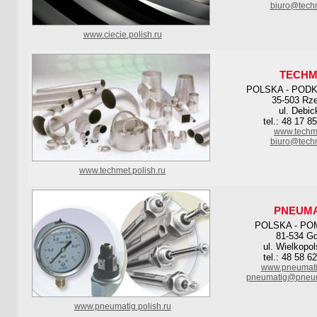
biuro@tech
www.ciecie.polish.ru
TECHM
POLSKA - POD
35-503 Rz
ul. Debic
tel.: 48 17 8
www.techm
biuro@tech
www.techmet.polish.ru
PNEUMA
POLSKA - PO
81-534 Gd
ul. Wielkopo
tel.: 48 58 6
www.pneumati
pneumatig@pneum
www.pneumatig.polish.ru