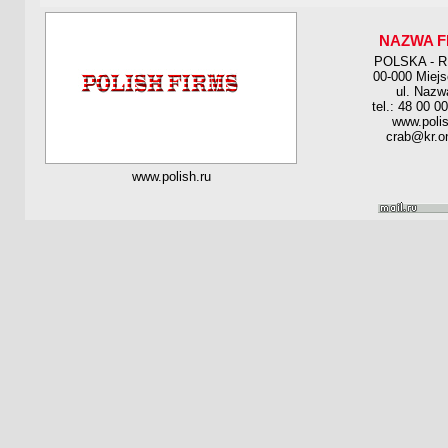
NAZWA F
POLSKA - 
00-000 Miej
ul. Nazw
tel.: 48 00 0
www.polis
crab@kr.on
www.polish.ru