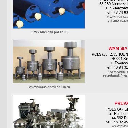
58-230 Niemcza 
ul. Świerczew
tel.: 48 74 8
www.niemcza
z.m.niemcza
www.niemcza.polish.ru
WAM SI
POLSKA - ZACHOD
76-004 Si
ul. Dworco
tel.: 48 94 3
www.wamsia
sekretariat@wa
www.wamsianow.polish.ru
PREV
POLSKA - S
ul. Racibor
44-362 R
tel.: 48 32 4
www.preva