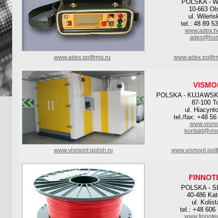
POLSKA - 
10-663 Ol
ul. Wileńs
tel.: 48 89 5
www.adex.h
adex@hom
www.adex.polfirms.ru
www.adex.polfir
VISMO
POLSKA - KUJAWS
87-100 T
ul. Hiacynt
tel./fax: +48 5
www.vismo
kontakt@vis
www.vismont.polish.ru
www.vismont.polf
FINNOT
POLSKA - S
40-486 Kat
ul. Kolist
tel.: +48 606
www.finnote