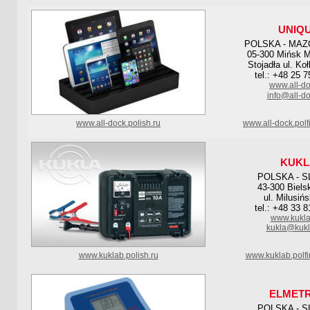
UNIQ
POLSKA - MAZ
05-300 Mińsk M
Stojadła ul. Ko
tel.: +48 25 
www.all-do
info@all-do
www.all-dock.polish.ru
www.all-dock.pol
KUKL
POLSKA - S
43-300 Biels
ul. Milusiń
tel.: +48 33 
www.kukla
kukla@kukl
www.kuklab.polish.ru
www.kuklab.polf
ELMET
POLSKA - S