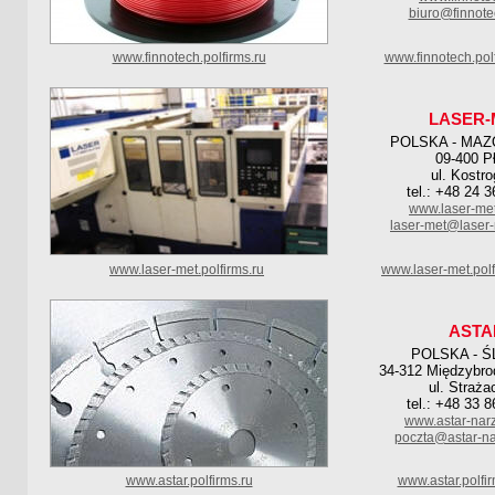
biuro@finnot
www.finnotech.polfirms.ru
www.finnotech.pol
LASER-
POLSKA - MAZ
09-400 P
ul. Kostro
tel.: +48 24 
www.laser-met
laser-met@laser-
www.laser-met.polfirms.ru
www.laser-met.pol
ASTA
POLSKA - Ś
34-312 Międzybrod
ul. Straża
tel.: +48 33 
www.astar-narz
poczta@astar-na
www.astar.polfirms.ru
www.astar.polfi