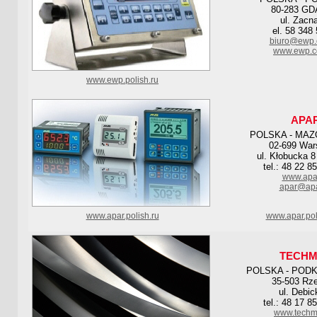
80-283 G
ul. Zacn
el. 58 348
biuro@ewp.
www.ewp.c
www.ewp.polish.ru
APA
POLSKA - MAZ
02-699 Wa
ul. Kłobucka 8
tel.: 48 22 8
www.apar
apar@apa
www.apar.polish.ru
www.apar.pol
TECHM
POLSKA - POD
35-503 Rz
ul. Debic
tel.: 48 17 8
www.techm