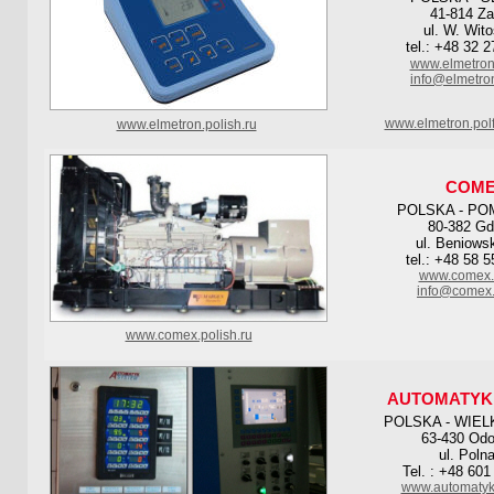
41-814 Za
ul. W. Wit
tel.: +48 32 
www.elmetron
info@elmetro
www.elmetron.pol
www.elmetron.polish.ru
COM
POLSKA - PO
80-382 G
ul. Beniows
tel.: +48 58 
www.comex.
info@comex.
www.comex.polish.ru
AUTOMATYK
POLSKA - WIE
63-430 Od
ul. Poln
Tel. : +48 601
www.automatyk