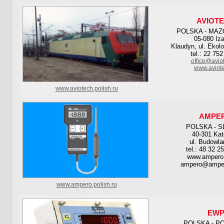
AVIOT
POLSKA - MAZ
05-080 Iza
Klaudyn, ul. Ekol
tel.: 22 75
office@avio
www.aviote
www.aviotech.polish.ru
AMPE
POLSKA - S
40-301 Kat
ul. Budowla
tel.: 48 32 2
www.ampero
ampero@amper
www.ampero.polish.ru
EW
POLSKA - P