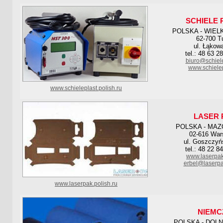
SCHIELE 
POLSKA - WIEL
62-700 T
ul. Łąkow
tel.: 48 63 2
biuro@schiele
www.schielep
www.schieleplast.polish.ru
LASER 
POLSKA - MAZ
02-616 Wa
ul. Goszczyń
tel.: 48 22 8
www.laserpak
erbel@laserpa
www.laserpak.polish.ru
NIEMC
POLSKA - DOL