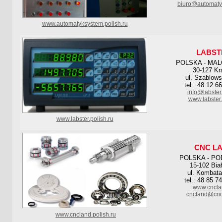
biuro@automaty
www.automatyksystem.polish.ru
LABST
POLSKA - MA
30-127 K
ul. Szablows
tel.: 48 12 6
info@labster
www.labster
www.labster.polish.ru
CNC L
POLSKA - PO
15-102 Bia
ul. Kombata
tel.: 48 85 7
www.cncla
cncland@cnc
www.cncland.polish.ru