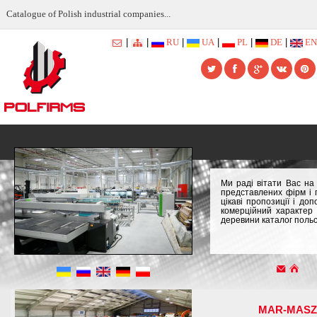
Catalogue of Polish industrial companies...
|
|
RU
|
UA
|
PL
|
DE
|
EN
Ми раді вітати Вас на
представлених фірм і 
цікаві пропозиції і д
комерційний характер
деревини каталог поль
MAR-MASZ