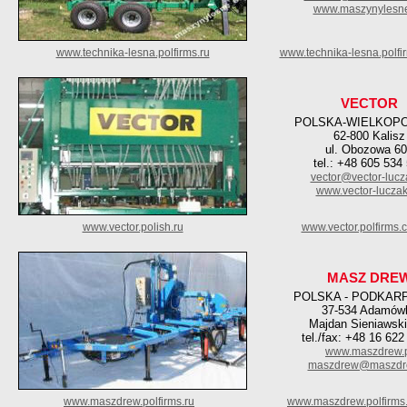
www.maszynylesn
www.technika-lesna.polfirms.ru
www.technika-lesna.polfi
VECTOR
POLSKA-WIELKOPO
62-800 Kalisz
ul. Obozowa 6
tel.: +48 605 534
vector@vector-lucz
www.vector-luczak
www.vector.polish.ru
www.vector.polfirms.
MASZ DRE
POLSKA - PODKAR
37-534 Adamów
Majdan Sieniawski
tel./fax: +48 16 622
www.maszdrew.
maszdrew@maszdre
www.maszdrew.polfirms.ru
www.maszdrew.polfirms