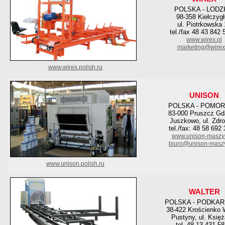
POLSKA - LODZ
98-358 Kiełczyg
ul. Piotrkowska
tel./fax 48 43 842 
www.wirex.pl
marketing@wirex
www.wirex.polish.ru
UNISON
POLSKA - POMOR
83-000 Pruszcz Gd
Juszkowo, ul. Zdr
tel./fax: 48 58 692
www.unison-maszyn
biuro@unison-maszy
www.unison.polish.ru
WALTER
POLSKA - PODKAR
38-422 Krościenko
Pustyny, ul. Księ
tel. 48 13 431 58