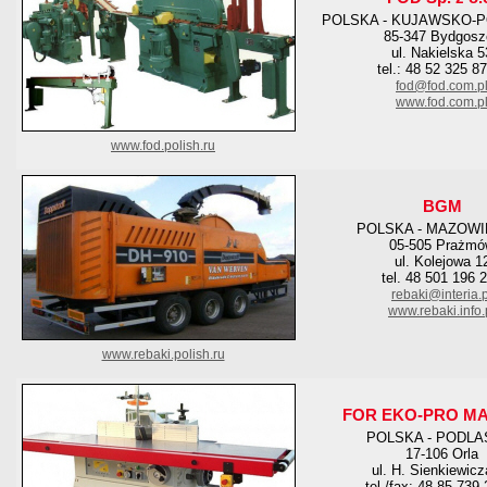
POLSKA - KUJAWSKO-
85-347 Bydgosz
ul. Nakielska 5
tel.: 48 52 325 8
fod@fod.com.p
www.fod.com.p
www.fod.polish.ru
BGM
POLSKA - MAZOWI
05-505 Prażm
ul. Kolejowa 1
tel. 48 501 196 
rebaki@interia.p
www.rebaki.info.
www.rebaki.polish.ru
FOR EKO-PRO M
POLSKA - PODLA
17-106 Orla
ul. H. Sienkiewicz
tel./fax: 48 85 739