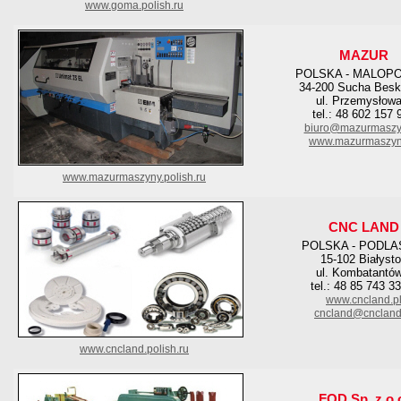
www.goma.polish.ru
MAZUR
POLSKA - MALOP
34-200 Sucha Besk
ul. Przemysłowa
tel.: 48 602 157 
biuro@mazurmaszyn
www.mazurmaszyn
www.mazurmaszyny.polish.ru
CNC LAND
POLSKA - PODLA
15-102 Białyst
ul. Kombatantów
tel.: 48 85 743 3
www.cncland.p
cncland@cncland
www.cncland.polish.ru
FOD Sp. z o.