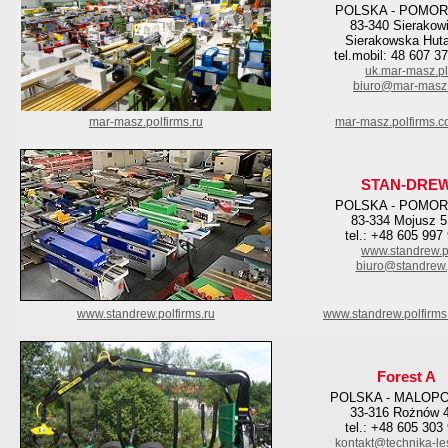
POLSKA - POMOR
83-340 Sierakow
Sierakowska Hut
tel.mobil: 48 607 3
uk.mar-masz.pl
biuro@mar-masz.
mar-masz.polfirms.ru
mar-masz.polfirms.
STAN-DRE
POLSKA - POMOR
83-334 Mojusz 
tel.: +48 605 997
www.standrew.p
biuro@standrew.
www.standrew.polfirms.ru
www.standrew.polfirm
Forest A
POLSKA - MALOP
33-316 Rożnów 
tel.: +48 605 303
kontakt@technika-le