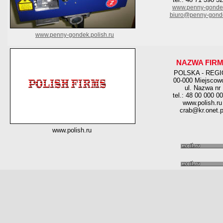
www.penny-gondek
biuro@penny-gonde
www.penny-gondek.polish.ru
NAZWA FIR
POLSKA - REG
00-000 Miejscow
ul. Nazwa nr
tel.: 48 00 000 0
www.polish.ru
crab@kr.onet.p
www.polish.ru