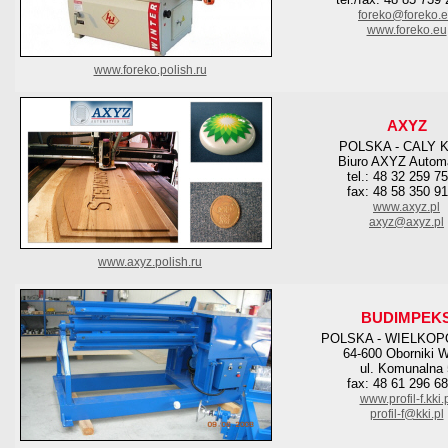
foreko@foreko.
www.foreko.eu
www.foreko.polish.ru
AXYZ
POLSKA - CALY 
Biuro AXYZ Autom
tel.: 48 32 259 7
fax: 48 58 350 9
www.axyz.pl
axyz@axyz.pl
www.axyz.polish.ru
BUDIMPEK
POLSKA - WIELKOP
64-600 Oborniki W
ul. Komunalna 
fax: 48 61 296 6
www.profil-f.kki.
profil-f@kki.pl