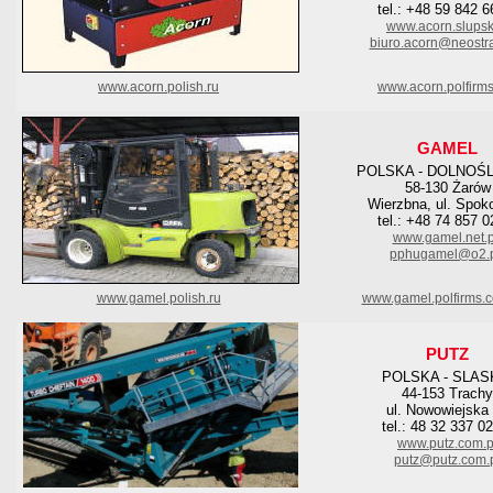
tel.: +48 59 842 6
www.acorn.slupsk
biuro.acorn@neostra
www.acorn.polish.ru
www.acorn.polfirm
GAMEL
POLSKA - DOLNOŚ
58-130 Żarów
Wierzbna, ul. Spok
tel.: +48 74 857 0
www.gamel.net.p
pphugamel@o2.
www.gamel.polish.ru
www.gamel.polfirms.
PUTZ
POLSKA - SLAS
44-153 Trachy
ul. Nowowiejska
tel.: 48 32 337 0
www.putz.com.p
putz@putz.com.