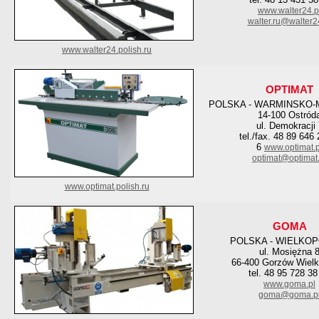
www.walter24.p
walter.ru@walter2
www.walter24.polish.ru
OPTIMAT
POLSKA - WARMINSKO-
14-100 Ostród
ul. Demokracji 
tel./fax. 48 89 646
6
www.optimat.p
optimat@optimat.
www.optimat.polish.ru
GOMA
POLSKA - WIELKO
ul. Mosiężna 
66-400 Gorzów Wielk
tel. 48 95 728 38
www.goma.pl
goma@goma.p