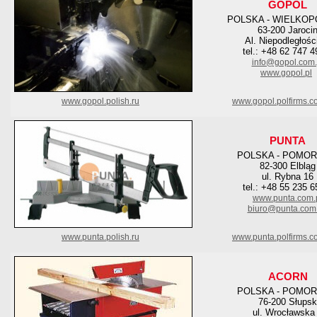
GOPOL
POLSKA - WIELKOP
63-200 Jaroci
Al. Niepodległośc
tel.: +48 62 747 4
info@gopol.com.
www.gopol.pl
www.gopol.polish.ru
www.gopol.polfirms.c
PUNTA
POLSKA - POMOR
82-300 Elbląg
ul. Rybna 16
tel.: +48 55 235 6
www.punta.com.
biuro@punta.com.
www.punta.polish.ru
www.punta.polfirms.c
ACORN
POLSKA - POMOR
76-200 Słupsk
ul. Wrocławska