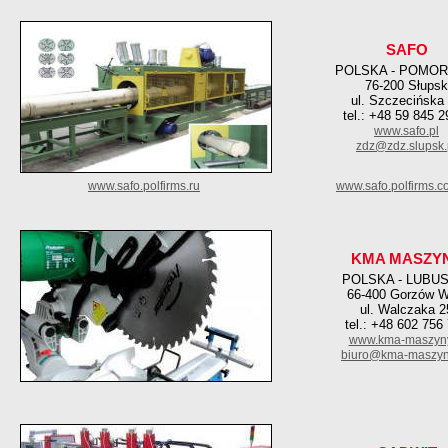
SAFO
POLSKA - POMOR
76-200 Słupsk
ul. Szczecińska
tel.: +48 59 845 2
www.safo.pl
zdz@zdz.slupsk.
www.safo.polfirms.ru
www.safo.polfirms.c
KMA MASZY
POLSKA - LUBU
66-400 Gorzów W
ul. Walczaka 2
tel.: +48 602 756
www.kma-maszyny
biuro@kma-maszyn