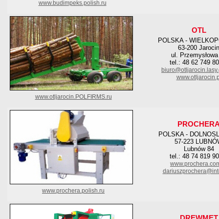
www.budimpeks.polish.ru
OTL
POLSKA - WIELKO
63-200 Jaroci
ul. Przemysłowa
tel.: 48 62 749 8
biuro@otljarocin.lasy.
www.otljarocin.p
www.otljarocin.POLFIRMS.ru
PROCHER
POLSKA - DOLNOS
57-223 LUBN
Lubnów 84
tel.: 48 74 819 9
www.prochera.com
dariuszprochera@inte
www.prochera.polish.ru
DREWMET