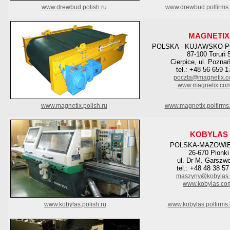
www.drewbud.polish.ru
www.drewbud.polfirms
MAGNETIX
POLSKA - KUJAWSKO-
87-100 Toruń 
Cierpice, ul. Pozna
tel.: +48 56 659 1
poczta@magnetix.c
www.magnetix.com
www.magnetix.polish.ru
www.magnetix.polfirms
KOBYLAS
POLSKA-MAZOWI
26-670 Pionki
ul. Dr M. Garszw
tel.: +48 48 38 57
maszyny@kobylas
www.kobylas.co
www.kobylas.polish.ru
www.kobylas.polfirms