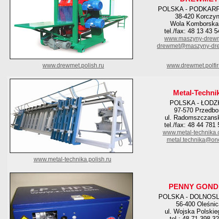
POLSKA - PODKAR
38-420 Korczy
Wola Komborska
tel./fax: 48 13 43 
www.maszyny-drewm
drewmet@maszyny-dre
www.drewmet.polish.ru
www.drewmet.polfi
Metal-Techni
POLSKA - ŁODZ
97-570 Przedbo
ul. Radomszczans
tel./fax: 48 44 781
www.metal-technika.
metal.technika@one
www.metal-technika.polish.ru
PENNY GOND
POLSKA - DOLNOS
56-400 Oleśnic
ul. Wojska Polskie
tel.: 48 71 398 3