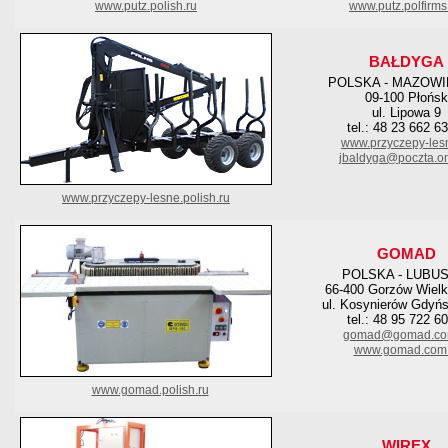
www.putz.polish.ru
www.putz.polfirms
BAŁDYGA
POLSKA - MAZOWI
09-100 Płońsk
ul. Lipowa 9
tel.: 48 23 662 6
www.przyczepy-les
jbaldyga@poczta.on
www.przyczepy-lesne.polish.ru
GOMAD
POLSKA - LUBU
66-400 Gorzów Wielk
ul. Kosynierów Gdyńs
tel.: 48 95 722 6
gomad@gomad.co
www.gomad.com.
www.gomad.polish.ru
WIREX