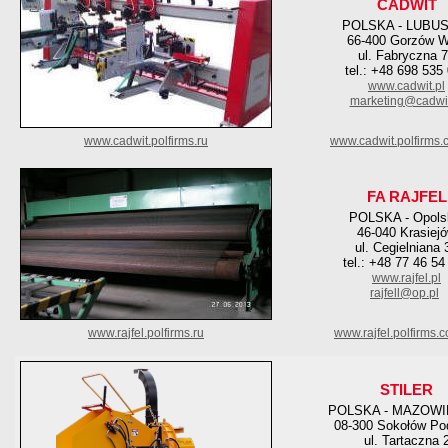
CADWIT
POLSKA - LUBU
66-400 Gorzów W
ul. Fabryczna 
tel.: +48 698 535
www.cadwit.pl
marketing@cadwit
www.cadwit.polfirms.ru
www.cadwit.polfirms.
FA RAJFEL
POLSKA - Opols
46-040 Krasiej
ul. Cegielniana 
tel.: +48 77 46 54
www.rajfel.pl
rajfell@op.pl
www.rajfel.polfirms.ru
www.rajfel.polfirms.
STILER
POLSKA - MAZOWI
08-300 Sokołów Pod
ul. Tartaczna 