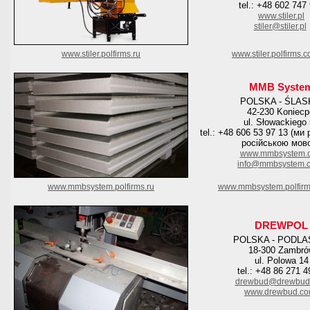
tel.: +48 602 747
www.stiler.pl
stiler@stiler.pl
www.stiler.polfirms.ru
www.stiler.polfirms.
MMB Syste
POLSKA - ŚLAS
42-230 Koniecp
ul. Słowackiego
tel.: +48 606 53 97 13 (м
російською мов
www.mmbsystem.
info@mmbsystem.
www.mmbsystem.polfirms.ru
www.mmbsystem.polfirm
DREWPOL
POLSKA - PODLA
18-300 Zambró
ul. Polowa 14
tel.: +48 86 271 4
drewbud@drewbud
www.drewbud.c