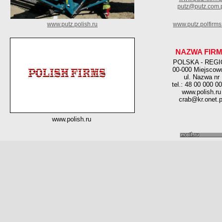
putz@putz.com.
www.putz.polish.ru
www.putz.polfirms
NAZWA FIR
POLSKA - REG
00-000 Miejscow
ul. Nazwa nr
tel.: 48 00 000 0
www.polish.ru
crab@kr.onet.p
www.polish.ru