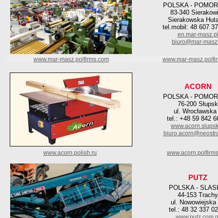
POLSKA - POMOR
83-340 Sierakow
Sierakowska Hut
tel.mobil: 48 607 3
en.mar-masz.p
biuro@mar-masz.
www.mar-masz.polfirms.com
www.mar-masz.polfi
ACORN
POLSKA - POMOR
76-200 Słupsk
ul. Wrocławska
tel.: +48 59 842 6
www.acorn.slupsk
biuro.acorn@neostra
www.acorn.polish.ru
www.acorn.polfirm
PUTZ
POLSKA - SLAS
44-153 Trachy
ul. Nowowiejska
tel.: 48 32 337 0
www.putz.com.p