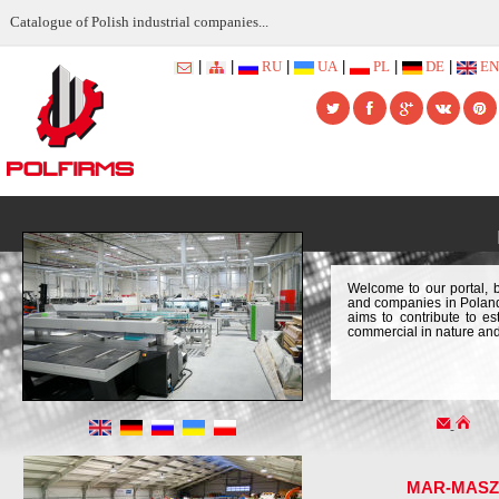
Catalogue of Polish industrial companies...
|
|
RU
|
UA
|
PL
|
DE
|
EN
Welcome to our portal, b
and companies in Poland. 
aims to contribute to es
commercial in nature an
MAR-MASZ