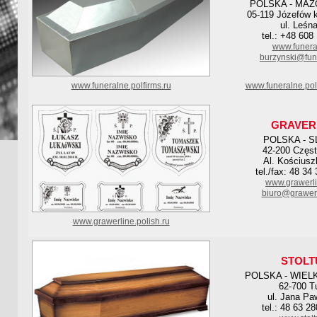
POLSKA - MAZ
05-119 Józefów 
ul. Leśn
tel.: +48 608
www.funera
burzynski@fun
www.funeralne.polfirms.ru
www.funeralne.pol
GRAVER
POLSKA - S
42-200 Częs
Al. Kościusz
tel./fax: 48 34
www.grawerl
biuro@grawer
www.grawerline.polish.ru
STOLT
POLSKA - WIEL
62-700 T
ul. Jana Paw
tel.: 48 63 2