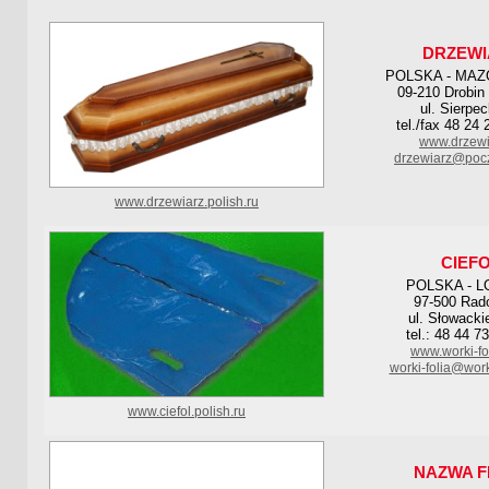
DRZEWI
POLSKA - MAZ
09-210 Drobin
ul. Sierpe
tel./fax 48 24
www.drzewi
drzewiarz@pocz
www.drzewiarz.polish.ru
CIEF
POLSKA - L
97-500 Ra
ul. Słowacki
tel.: 48 44 7
www.worki-fo
worki-folia@work
www.ciefol.polish.ru
NAZWA F