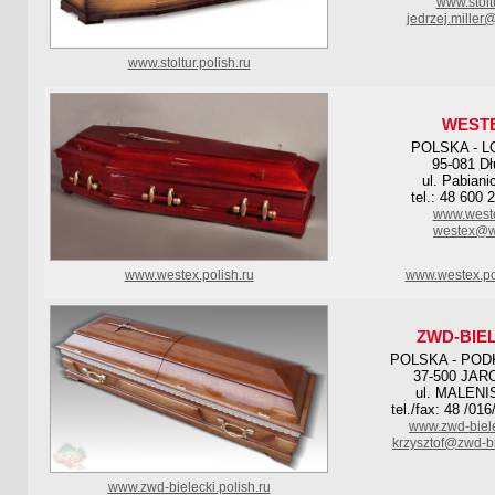
www.stoltu
jedrzej.miller@
www.stoltur.polish.ru
WEST
POLSKA - L
95-081 Dł
ul. Pabiani
tel.: 48 600 
www.weste
westex@w
www.westex.polish.ru
www.westex.po
ZWD-BIE
POLSKA - POD
37-500 JA
ul. MALENI
tel./fax: 48 /01
www.zwd-biel
krzysztof@zwd-b
www.zwd-bielecki.polish.ru