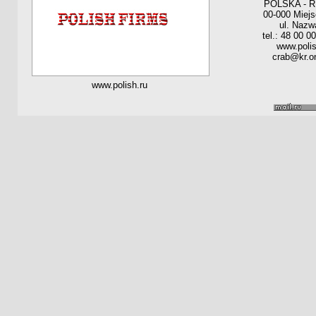
POLSKA - 
00-000 Miej
ul. Nazw
tel.: 48 00 0
www.polis
crab@kr.on
www.polish.ru